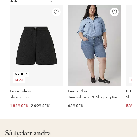
Lägg
Lägg
till
till
i
i
favoriter
favoriter
NYHET!
DEAL
DE
Love Lolina
Levi's Plus
ICHI
Shorts Lilo
Jeansshorts PL Shaping Bermuda
Short
1 889 SEK
2 099 SEK
639 SEK
539 
Så tycker andra