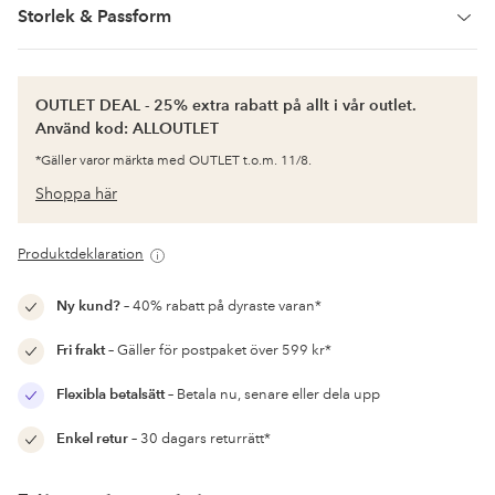
Storlek & Passform
OUTLET DEAL - 25% extra rabatt på allt i vår outlet.
Använd kod: ALLOUTLET
*Gäller varor märkta med OUTLET t.o.m. 11/8.
Shoppa här
Produktdeklaration
Ny kund?
– 40% rabatt på dyraste varan*
Fri frakt
– Gäller för postpaket över 599 kr*
Flexibla betalsätt
– Betala nu, senare eller dela upp
Enkel retur
– 30 dagars returrätt*