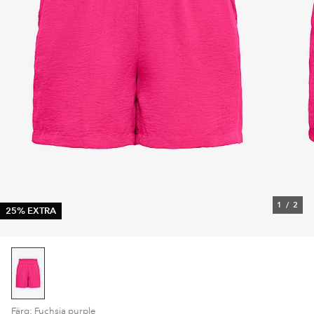
1
/
2
25% EXTRA
Färg: Fuchsia purple