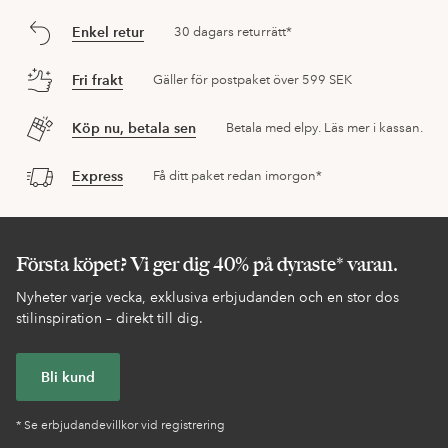
Enkel retur
30 dagars returrätt*
Fri frakt
Gäller för postpaket över 599 SEK
Köp nu, betala sen
Betala med elpy. Läs mer i kassan.
Express
Få ditt paket redan imorgon*
Första köpet? Vi ger dig 40% på dyraste* varan.
Nyheter varje vecka, exklusiva erbjudanden och en stor dos
stilinspiration – direkt till dig.
Bli kund
* Se erbjudandevillkor vid registrering