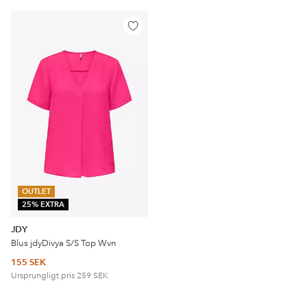
Lägg
till
i
favoriter
OUTLET
25% EXTRA
JDY
Blus jdyDivya S/S Top Wvn
155 SEK
Ursprungligt pris
259 SEK