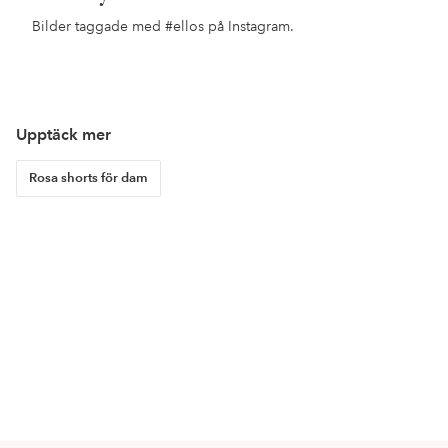
Bilder taggade med
#ellos
på Instagram.
Inlägg
ellosofficial
Inlägg
ellosofficial
Inl
ello
publicerat
publicerat
pub
av
av
av
Upptäck mer
Rosa shorts för dam