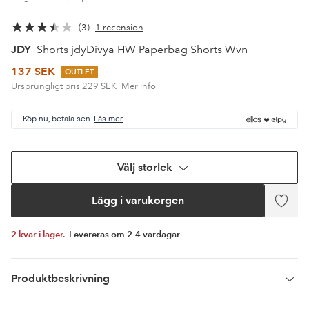
3
1 recension
JDY
Shorts jdyDivya HW Paperbag Shorts Wvn
137 SEK
OUTLET
Ursprungligt pris
229 SEK
Mer info
Köp nu, betala sen.
Läs mer
Välj storlek
Lägg i varukorgen
Lägg
till
i
2 kvar i lager.
Levereras om 2-4 vardagar
favor
Produktbeskrivning