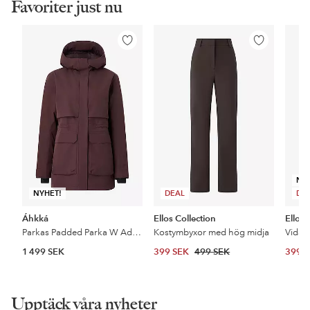
Favoriter just nu
Lägg
Lägg
till
till
i
i
favoriter
favoriter
NY
NYHET!
DEAL
DE
Áhkká
Ellos Collection
Ellos 
Parkas Padded Parka W Adjustable Waist
Kostymbyxor med hög midja
1 499 SEK
399 SEK
499 SEK
399 
Upptäck våra nyheter