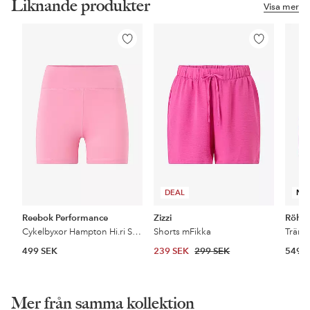
Liknande produkter
Visa mer
Lägg
Lägg
till
till
i
i
favoriter
favoriter
DEAL
NY
Reebok Performance
Zizzi
Röhni
Cykelbyxor Hampton Hi.ri Shorts
Shorts mFikka
499 SEK
239 SEK
299 SEK
549 
Mer från samma kollektion