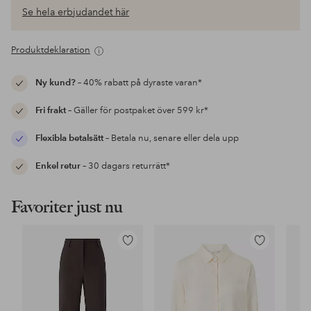
Se hela erbjudandet här
Produktdeklaration
Ny kund?
– 40% rabatt på dyraste varan*
Fri frakt
– Gäller för postpaket över 599 kr*
Flexibla betalsätt
– Betala nu, senare eller dela upp
Enkel retur
– 30 dagars returrätt*
Favoriter just nu
Lägg
Lägg
till
till
i
i
favoriter
favoriter