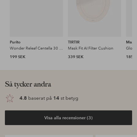
Purito
TIRTIR
Max F
Wonder Releaf Centella 30 ml Bb Cream
Mask Fit AI Filter Cushion
Glow 
199 SEK
339 SEK
185 
Så tycker andra
4.8
baserat på
14
st betyg
Visa alla recensioner (3)