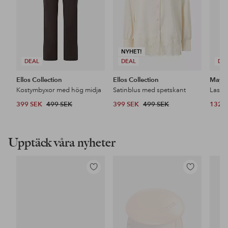
NYHET!
DEAL
DEAL
DE
Ellos Collection
Ellos Collection
Maybe
Kostymbyxor med hög midja
Satinblus med spetskant
399 SEK
499 SEK
399 SEK
499 SEK
132 
Upptäck våra nyheter
Lägg
Lägg
till
till
i
i
favoriter
favoriter