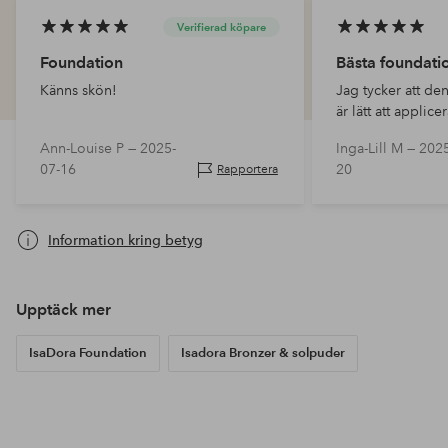
Verifierad köpare
Foundation
Bästa foundati
Känns skön!
Jag tycker att de
är lätt att applic
ton!
Ann-Louise P —
2025-
Inga-Lill M —
2025
07-16
20
Rapportera
Information kring betyg
Upptäck mer
IsaDora Foundation
Isadora Bronzer & solpuder