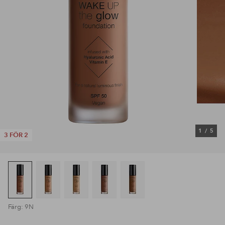
1
/
5
3 FÖR 2
Färg: 9N