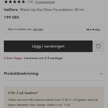
14
3 recensioner
IsaDora
Wake Up the Glow Foundation 30 ml
199 SEK
Köp nu, betala sen.
Läs mer
Lägg i varukorgen
Lägg
till
2 kvar i lager.
Levereras om 2-4 vardagar
i
favoriter
Produktbeskrivning
3 för 2 på Isadora*
*Gäller på varor från Isadora märkta med "3 för 2", billigaste varan på
köpet. Rabatten dras i kassan. Gäller t.o.m. 11/8.