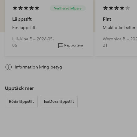
Verifierad köpare
Läppstift
Fint
Fin läppstift
Mjukt o fint sitter
Lill-Aina E —
2026-05-
Weronica B —
202
05
21
Rapportera
Information kring betyg
Upptäck mer
Röda läppstift
IsaDora läppstift