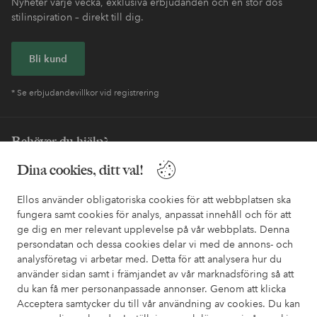
Nyheter varje vecka, exklusiva erbjudanden och en stor dos
stilinspiration – direkt till dig.
Bli kund
* Se erbjudandevillkor vid registrering
Behöver du hjälp?
Dina cookies, ditt val!
I vår FAQ hittar du svaren på de vanligaste frågorna. Här finns
också information om hur du enklast kontaktar oss.
Ellos använder obligatoriska cookies för att webbplatsen ska
fungera samt cookies för analys, anpassat innehåll och för att
Kundservice
Beställning
Betalsätt
Leveran
ge dig en mer relevant upplevelse på vår webbplats. Denna
persondatan och dessa cookies delar vi med de annons- och
analysföretag vi arbetar med. Detta för att analysera hur du
använder sidan samt i främjandet av vår marknadsföring så att
Mina sidor
du kan få mer personanpassade annonser. Genom att klicka
Acceptera samtycker du till vår användning av cookies. Du kan