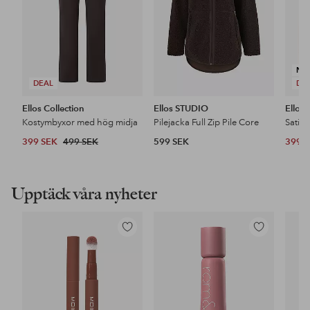
NY
DEAL
DE
Ellos Collection
Ellos STUDIO
Ellos 
Kostymbyxor med hög midja
Pilejacka Full Zip Pile Core
Satin
399 SEK
499 SEK
599 SEK
399 
Upptäck våra nyheter
Lägg
Lägg
till
till
i
i
favoriter
favoriter