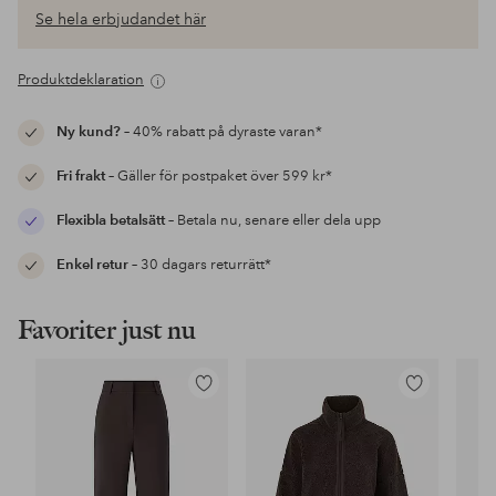
Se hela erbjudandet här
Produktdeklaration
Ny kund?
– 40% rabatt på dyraste varan*
Fri frakt
– Gäller för postpaket över 599 kr*
Flexibla betalsätt
– Betala nu, senare eller dela upp
Enkel retur
– 30 dagars returrätt*
Favoriter just nu
Lägg
Lägg
till
till
i
i
favoriter
favoriter