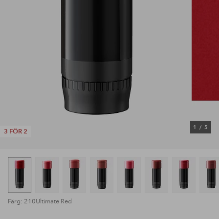
1
/
5
3 FÖR 2
Färg: 210Ultimate Red