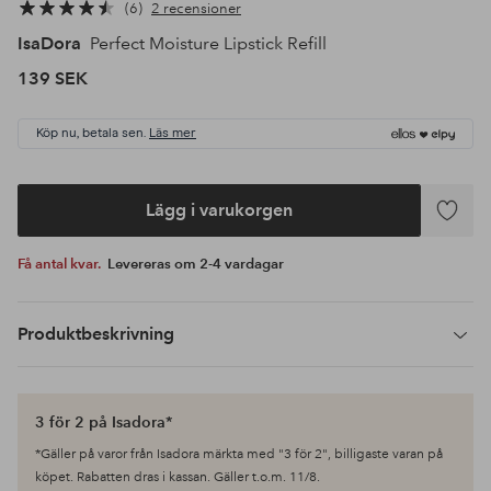
6
2 recensioner
IsaDora
Perfect Moisture Lipstick Refill
139 SEK
Köp nu, betala sen.
Läs mer
Lägg i varukorgen
Lägg
till
Få antal kvar.
Levereras om 2-4 vardagar
i
favoriter
Produktbeskrivning
3 för 2 på Isadora*
*Gäller på varor från Isadora märkta med "3 för 2", billigaste varan på
köpet. Rabatten dras i kassan. Gäller t.o.m. 11/8.