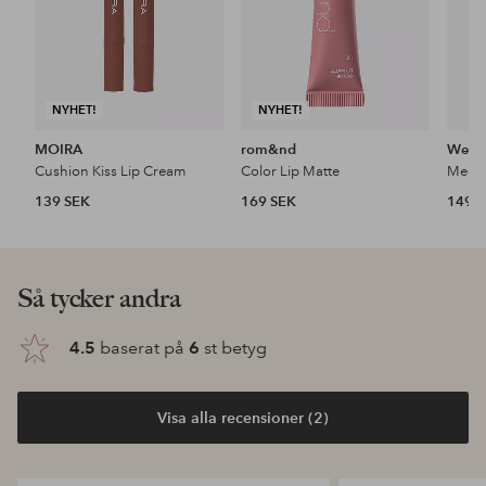
NYHET!
NYHET!
MOIRA
rom&nd
Wet n
Cushion Kiss Lip Cream
Color Lip Matte
Mega 
139 SEK
169 SEK
149 
Så tycker andra
4.5
baserat på
6
st betyg
Visa alla recensioner (2)