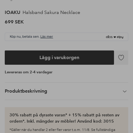
IOAKU
Halsband Sakura Necklace
699 SEK
Köp nu, betala sen.
Läs mer
Lägg i varukorgen
Lägg
till
Levereras om 2-4 vardagar
i
favoriter
Produktbeskrivning
30% rabatt på dyraste varan* + 15% rabatt på resten av
ordern*. Inkl. mängder av möbler! Använd kod: 3015
*Gäller när du handlar 2 eller fler varor t.o.m. 11/8. Se fullständiga