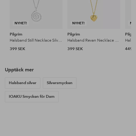
NYHET!
NYHET!
NY
Pilgrim
Pilgrim
Pilgr
Halsband Still Necklace Silver-plated
Halsband Revan Necklace Gold-plated
399 SEK
399 SEK
449 
Upptäck mer
Halsband silver
Silversmycken
IOAKU Smycken för Dam