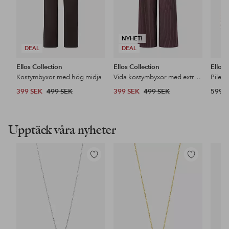
NYHET!
DEAL
DEAL
Ellos Collection
Ellos Collection
Ellos
Kostymbyxor med hög midja
Vida kostymbyxor med extra hög midja
Pileja
399 SEK
499 SEK
399 SEK
499 SEK
599 
Upptäck våra nyheter
Lägg
Lägg
till
till
i
i
favoriter
favoriter