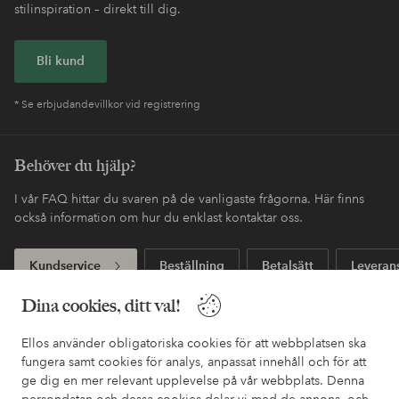
stilinspiration – direkt till dig.
Bli kund
* Se erbjudandevillkor vid registrering
Behöver du hjälp?
I vår FAQ hittar du svaren på de vanligaste frågorna. Här finns
också information om hur du enklast kontaktar oss.
Kundservice
Beställning
Betalsätt
Leveran
Dina cookies, ditt val!
Mina sidor
Ellos använder obligatoriska cookies för att webbplatsen ska
fungera samt cookies för analys, anpassat innehåll och för att
ge dig en mer relevant upplevelse på vår webbplats. Denna
Om Ellos