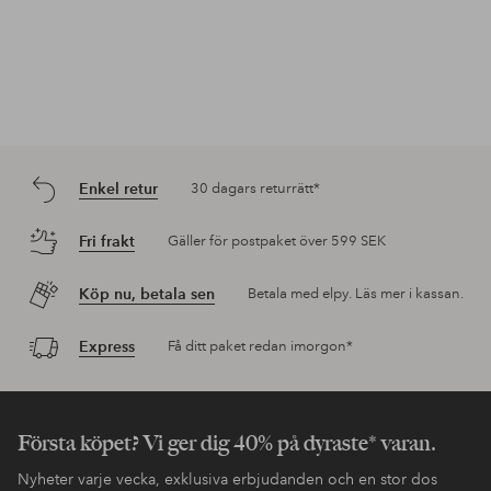
Enkel retur
30 dagars returrätt*
Fri frakt
Gäller för postpaket över 599 SEK
Köp nu, betala sen
Betala med elpy. Läs mer i kassan.
Express
Få ditt paket redan imorgon*
Första köpet? Vi ger dig 40% på dyraste* varan.
Nyheter varje vecka, exklusiva erbjudanden och en stor dos