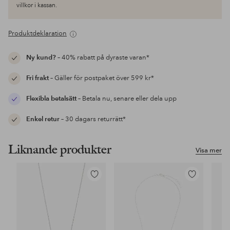
villkor i kassan.
Produktdeklaration
Ny kund?
– 40% rabatt på dyraste varan*
Fri frakt
– Gäller för postpaket över 599 kr*
Flexibla betalsätt
– Betala nu, senare eller dela upp
Enkel retur
– 30 dagars returrätt*
Liknande produkter
Visa mer
Lägg
Lägg
till
till
i
i
favoriter
favoriter