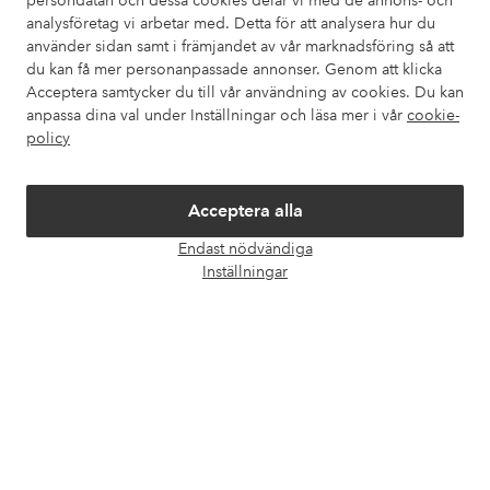
persondatan och dessa cookies delar vi med de annons- och
analysföretag vi arbetar med. Detta för att analysera hur du
använder sidan samt i främjandet av vår marknadsföring så att
Våra tjänster
du kan få mer personanpassade annonser. Genom att klicka
Acceptera samtycker du till vår användning av cookies. Du kan
Villkor
anpassa dina val under Inställningar och läsa mer i vår
cookie-
policy
Vänner
Acceptera alla
Endast nödvändiga
Öpp
Inställningar
chatt
Säkra betalningar - Betala direkt eller dela upp
Vill du veta mer om
våra betalalternativ
?
elpy
elpy
Sverige - Välj land