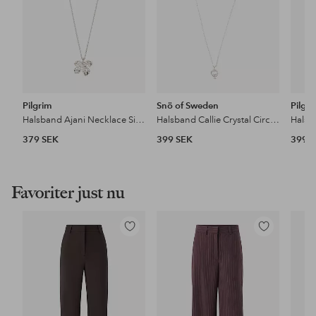
Pilgrim
Snö of Sweden
Pilgr
Halsband Ajani Necklace Silver-plated
Halsband Callie Crystal Circle Neck 42 cm
379 SEK
399 SEK
399 
Favoriter just nu
Lägg
Lägg
till
till
i
i
favoriter
favoriter