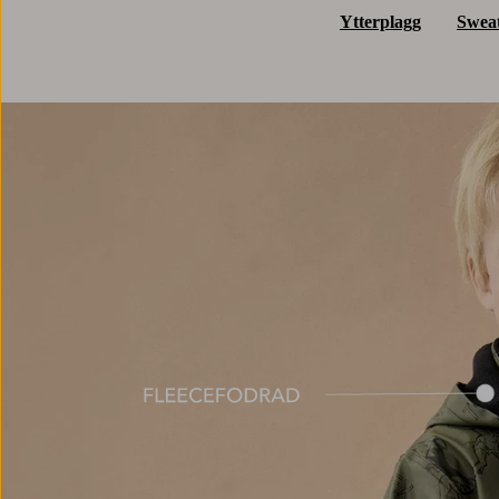
Ytterplagg
Sweat