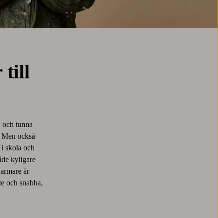
till
n och tunna
r. Men också
 i skola och
både kyligare
varmare är
ute och snabba,