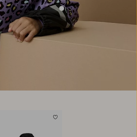
fodrad, Ref
l i favoriter
Lägg till i favoriter
28
134/140
146/152
158/164
170