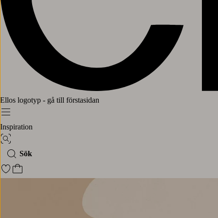
Ellos logotyp - gå till förstasidan
Meny
Inspiration
Bildsök
Sök
Gå till favoritmarkerade produkter
Gå till kundvagnen