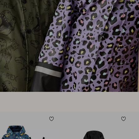
Fleece
i favoriter
Lägg till i favoriter
Lägg til
104
110/116
122/128
134/140
122/128
134/140
146/152
158/164
170
122/1