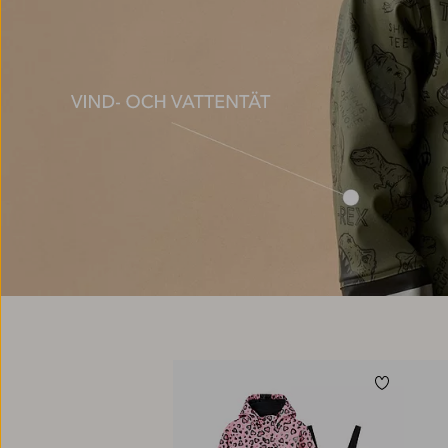
Lägg till 
86/92
98/104
110/116
122/128
134/140
86/92
98/