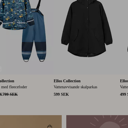
L
ollection
Ellos Collection
Ello
 med fleecefoder
Vattenavvisande skalparkas
Vatt
EK
799 SEK
599 SEK
499