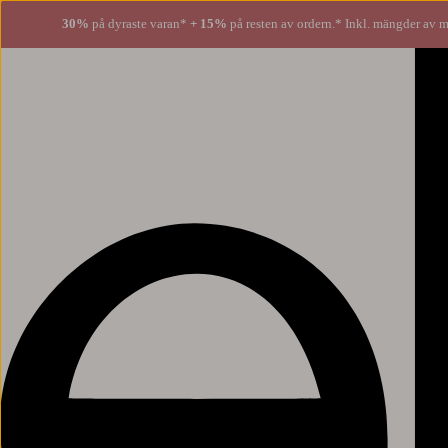
30%
på dyraste varan*
+ 15%
på resten av ordern.* Inkl. mängder av m