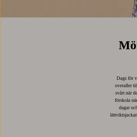
Möt
Dags för v
overaller t
svårt när d
förskola när
dagar och
lättviktsjacka