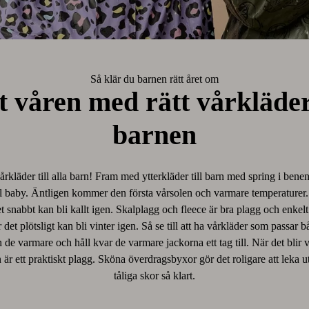
Så klär du barnen rätt året om
 våren med rätt vårkläder 
barnen
årkläder till alla barn! Fram med ytterkläder till barn med spring i bene
ill baby. Äntligen kommer den första vårsolen och varmare temperature
et snabbt kan bli kallt igen. Skalplagg och fleece är bra plagg och enkelt
 det plötsligt kan bli vinter igen. Så se till att ha vårkläder som passar 
 de varmare och håll kvar de varmare jackorna ett tag till. När det blir 
n är ett praktiskt plagg. Sköna överdragsbyxor gör det roligare att leka 
tåliga skor så klart.