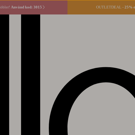
öbler!
Använd kod: 3015
OUTLETDEAL -
25% ex