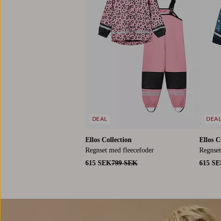
DEAL
DEA
Ellos Collection
Ellos C
Regnset med fleecefoder
Regnset
615 SEK
799 SEK
615 S