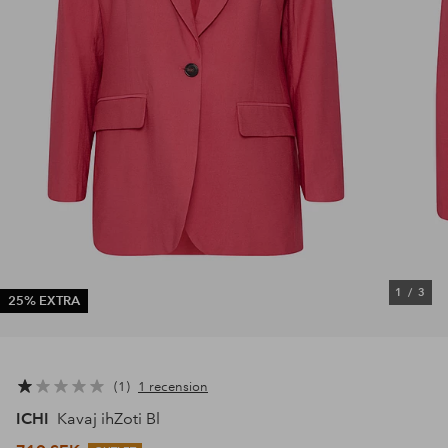
1
/
3
25% EXTRA
1
1 recension
ICHI
Kavaj ihZoti Bl