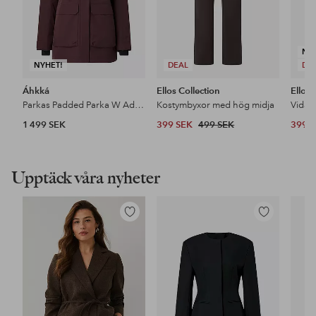
NY
NYHET!
DEAL
DE
Áhkká
Ellos Collection
Ellos 
Parkas Padded Parka W Adjustable Waist
Kostymbyxor med hög midja
1 499 SEK
399 SEK
499 SEK
399 
Upptäck våra nyheter
Lägg
Lägg
till
till
i
i
favoriter
favoriter