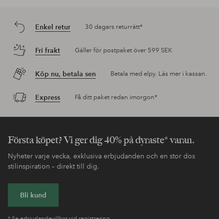
Enkel retur
30 dagars returrätt*
Fri frakt
Gäller för postpaket över 599 SEK
Köp nu, betala sen
Betala med elpy. Läs mer i kassan.
Express
Få ditt paket redan imorgon*
Första köpet? Vi ger dig 40% på dyraste* varan.
Nyheter varje vecka, exklusiva erbjudanden och en stor dos
stilinspiration – direkt till dig.
Bli kund
* Se erbjudandevillkor vid registrering