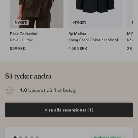
NYHET!
NYHET!
NY
Ellos Collection
By Malina
MOS
Kavaj i ullmix
Kavaj Carol Collarless Wool-silk Evening Blazer
Kavaj
899 SEK
4 500 SEK
2 099
Så tycker andra
1.0
baserat på
1
st betyg
Visa alla recensioner (1)
Verifierad köpare