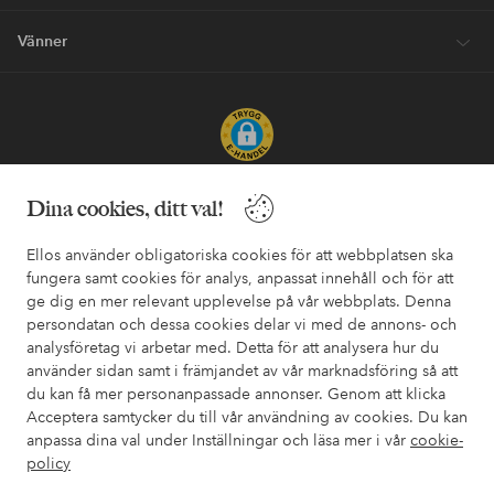
Vänner
Säkra betalningar - Betala direkt eller dela upp
Dina cookies, ditt val!
Vill du veta mer om
våra betalalternativ
?
Ellos använder obligatoriska cookies för att webbplatsen ska
elpy
elpy
fungera samt cookies för analys, anpassat innehåll och för att
ge dig en mer relevant upplevelse på vår webbplats. Denna
persondatan och dessa cookies delar vi med de annons- och
analysföretag vi arbetar med. Detta för att analysera hur du
Sverige - Välj land
använder sidan samt i främjandet av vår marknadsföring så att
du kan få mer personanpassade annonser. Genom att klicka
Acceptera samtycker du till vår användning av cookies. Du kan
Facebook
Instagram
Pinterest
Youtube
anpassa dina val under Inställningar och läsa mer i vår
cookie-
policy