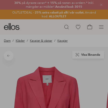
30%
på dyraste varan*
+ 15%
på resten av ordern.* Inkl.
Stän
mängder av möbler!
Använd kod: 3015
OUTLETDEAL -
25% extra rabatt på allt i vår outlet.
Använd
kod:
ALLOUTLET
Ellos
Gå
Sök
logotyp
till
Gå
-
favoritmarkerade
till
Dam
Kläder
Kavajer & västar
Kavajer
gå
produkter
kundvagne
till
förstasidan
Visa liknande
Tillbaka