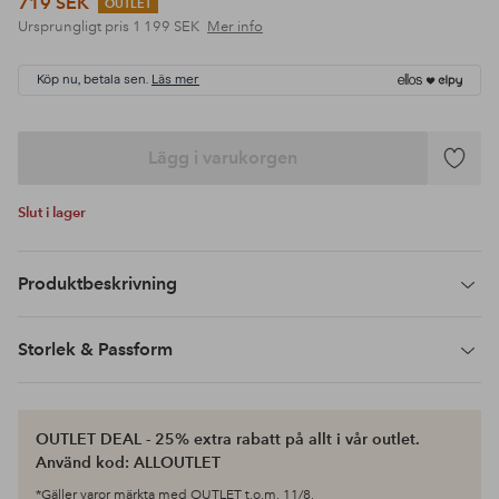
719 SEK
OUTLET
Ursprungligt pris
1 199 SEK
Mer info
Köp nu, betala sen.
Läs mer
Lägg i varukorgen
Lägg
till
Slut i lager
i
favoriter
Produktbeskrivning
Storlek & Passform
OUTLET DEAL - 25% extra rabatt på allt i vår outlet.
Använd kod: ALLOUTLET
*Gäller varor märkta med OUTLET t.o.m. 11/8.