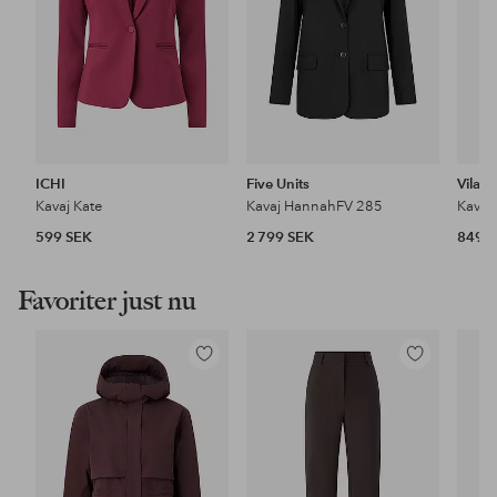
ICHI
Five Units
Vila
Kavaj Kate
Kavaj HannahFV 285
Kavaj
599 SEK
2 799 SEK
849 
Favoriter just nu
Lägg
Lägg
till
till
i
i
favoriter
favoriter