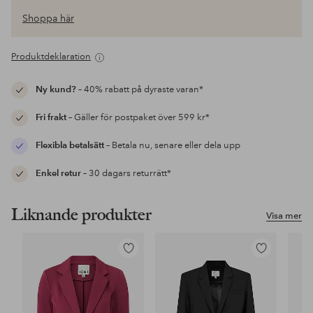
Shoppa här
Produktdeklaration
Ny kund?
– 40% rabatt på dyraste varan*
Fri frakt
– Gäller för postpaket över 599 kr*
Flexibla betalsätt
– Betala nu, senare eller dela upp
Enkel retur
– 30 dagars returrätt*
Liknande produkter
Visa mer
Lägg
Lägg
till
till
i
i
favoriter
favoriter