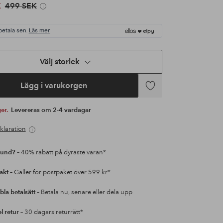
K
499 SEK
betala sen.
Läs mer
Välj storlek
Lägg i varukorgen
Lägg
till
ger.
Levereras om 2-4 vardagar
i
favoriter
klaration
kund?
– 40% rabatt på dyraste varan*
rakt
– Gäller för postpaket över 599 kr*
bla betalsätt
– Betala nu, senare eller dela upp
l retur
– 30 dagars returrätt*