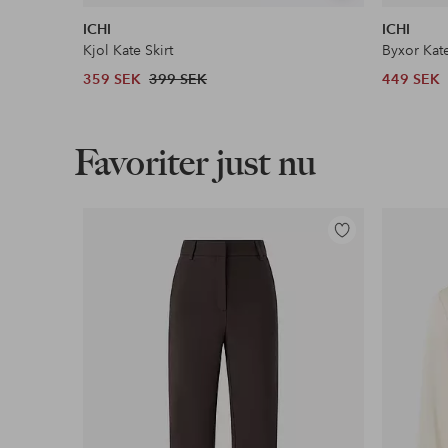
liknande
ICHI
ICHI
Kjol Kate Skirt
Byxor Kate
359 SEK
399 SEK
449 SEK
Favoriter just nu
Lägg
till
i
favoriter