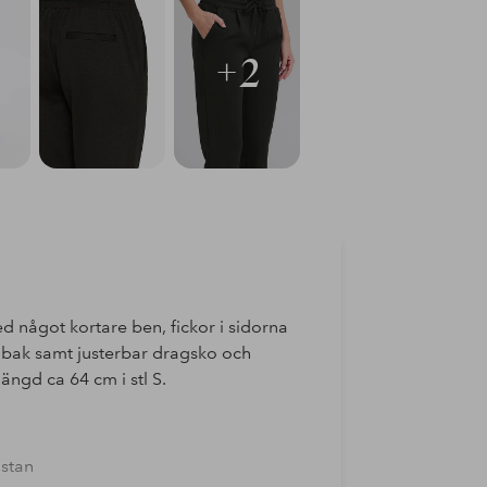
+2
 något kortare ben, fickor i sidorna
r bak samt justerbar dragsko och
ängd ca 64 cm i stl S.
astan