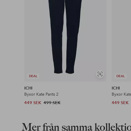
Läs mer
Visa
DEAL
DEAL
liknande
ICHI
ICHI
Byxor Kate Pants 2
Byxor Kate
449 SEK
499 SEK
449 SEK
Mer från samma kollekti