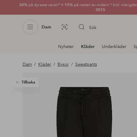
30%
på dyraste varan*
+ 15%
på resten av ordern.* Inkl. mängde
3015
Dam
Sök
Bildsök
Avdelnings
Nyheter
Kläder
Underkläder
S
navigation
Dam
Kläder
Byxor
Sweatpants
Tillbaka