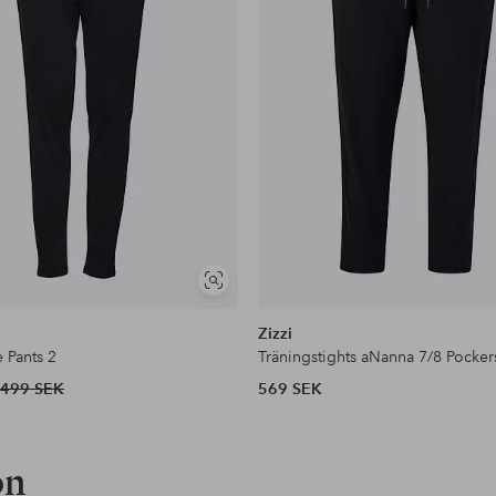
Visa
liknande
Zizzi
 Pants 2
Träningstights aNanna 7/8 Pocker
499 SEK
569 SEK
on