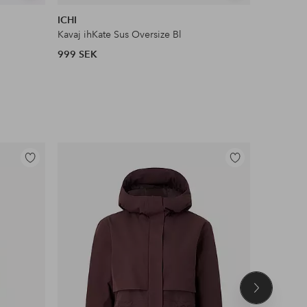
liknande
liknande
ICHI
ICHI
Kavaj ihKate Sus Oversize Bl
Kavaj ihK
999 SEK
599 SEK
Lägg
Lägg
till
till
i
i
favoriter
favoriter
Nästa