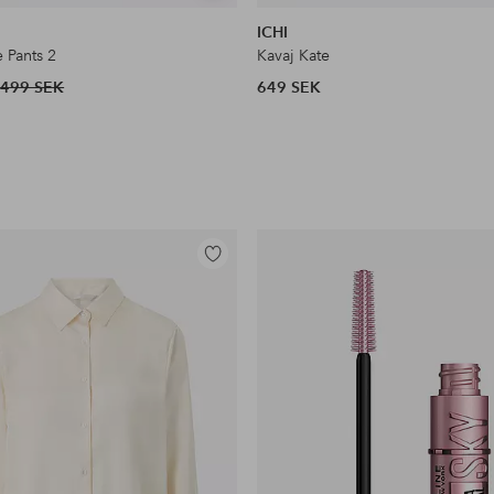
liknande
ICHI
 Pants 2
Kavaj Kate
499 SEK
649 SEK
Lägg
till
i
favoriter