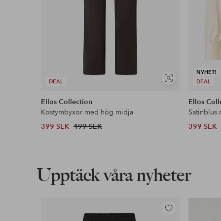
NYHET!
Visa
DEAL
DEAL
liknande
Ellos Collection
Ellos Coll
Kostymbyxor med hög midja
Satinblus
399 SEK
499 SEK
399 SEK
Upptäck våra nyheter
Lägg