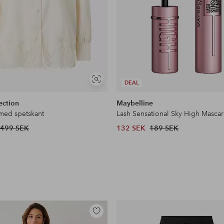
Visa
DEAL
liknande
ection
Maybelline
 med spetskant
Lash Sensational Sky High Mascar
499 SEK
132 SEK
189 SEK
Lägg