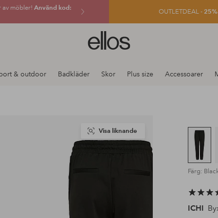
r av möbler!
Använd kod:
OUTLETDEAL -
25% e
Ellos
logotyp
-
gå
port & outdoor
Badkläder
Skor
Plus size
Accessoarer
till
förstasidan
Visa liknande
Färg: Blac
ICHI
Byx