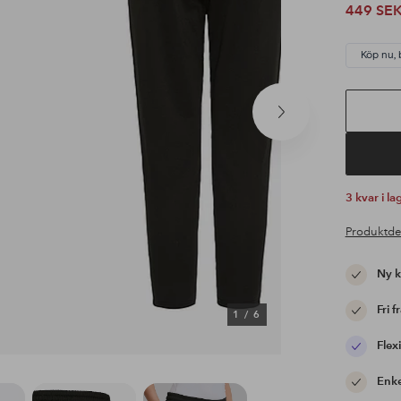
449 SE
Köp nu, 
Nästa
produkt
3 kvar i la
Produktde
Ny 
Fri f
1
/
6
Flexi
Enke