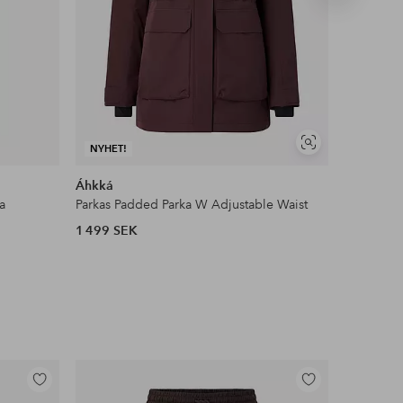
produkt
Visa
NYHET!
DEAL
liknande
Áhkká
Ellos Ho
a
Parkas Padded Parka W Adjustable Waist
Multiband
1 499 SEK
749 SEK
Lägg
Lägg