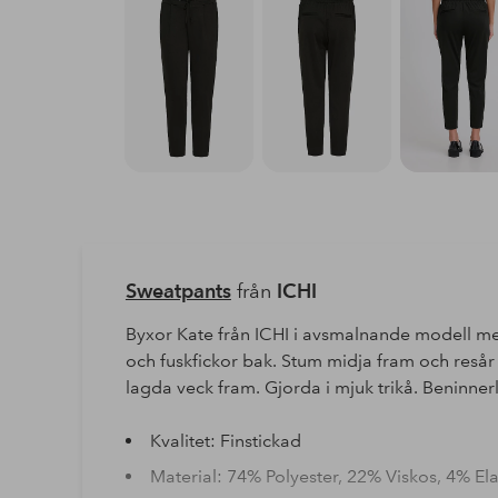
Sweatpants
från
ICHI
Byxor Kate från ICHI i avsmalnande modell med
och fuskfickor bak. Stum midja fram och reså
lagda veck fram. Gjorda i mjuk trikå. Beninnerl
Kvalitet: Finstickad
Material: 74% Polyester, 22% Viskos, 4% El