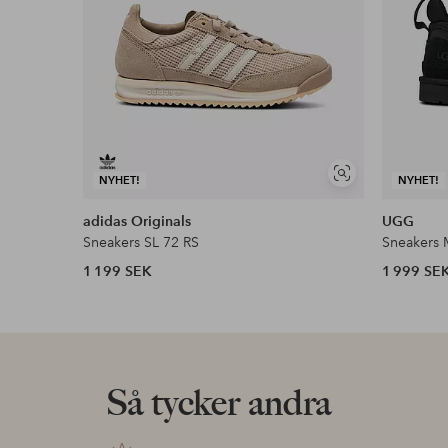
Visa
NYHET!
NYHET!
liknande
adidas Originals
UGG
Sneakers SL 72 RS
Sneakers
1 199 SEK
1 999 SE
Så tycker andra