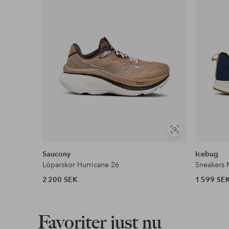
Visa
liknande
Saucony
Icebug
Löparskor Hurricane 26
Sneakers 
2 200 SEK
1 599 SE
Favoriter just nu