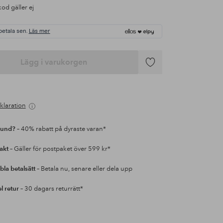
od gäller ej
betala sen.
Läs mer
Lägg i varukorgen
Lägg
till
i
favoriter
klaration
kund?
– 40% rabatt på dyraste varan*
rakt
– Gäller för postpaket över 599 kr*
bla betalsätt
– Betala nu, senare eller dela upp
l retur
– 30 dagars returrätt*