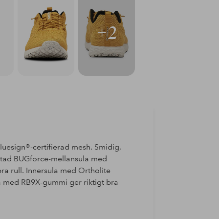
+2
luesign®-certifierad mesh. Smidig,
ostad BUGforce-mellansula med
a rull. Innersula med Ortholite
la med RB9X-gummi ger riktigt bra