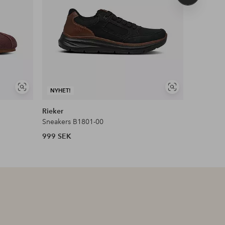
produkt
Visa
Visa
NYHET!
NYHET!
liknande
liknande
Rieker
ecco
Sneakers B1801-00
Sneakers 
999 SEK
1 599 SE