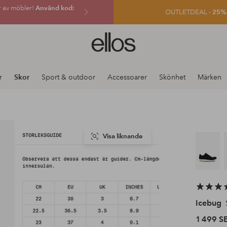
r av möbler!
Använd kod:
OUTLETDEAL -
25% e
Ellos
logotyp
-
gå
r
Skor
Sport & outdoor
Accessoarer
Skönhet
Märken
till
förstasidan
Visa liknande
Icebug
1 499 S