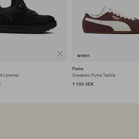
Visa
NYHET!
liknande
Puma
 M Lowmel
Sneakers Puma Tackle
K
1 100 SEK