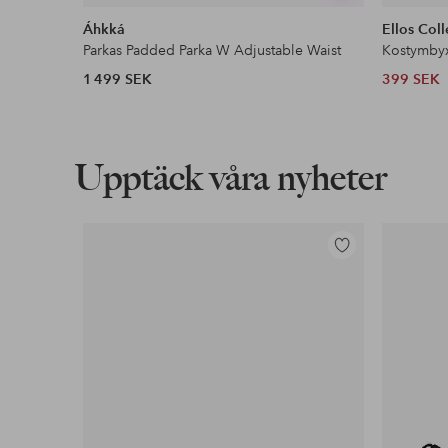
liknande
Áhkká
Ellos Coll
Parkas Padded Parka W Adjustable Waist
Kostymby
1 499 SEK
399 SEK
Upptäck våra nyheter
Lägg
till
i
favoriter