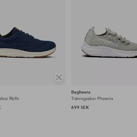
Visa
liknande
Bagheera
Mosi Rb9x
Träningsskor Phoenix
K
699 SEK