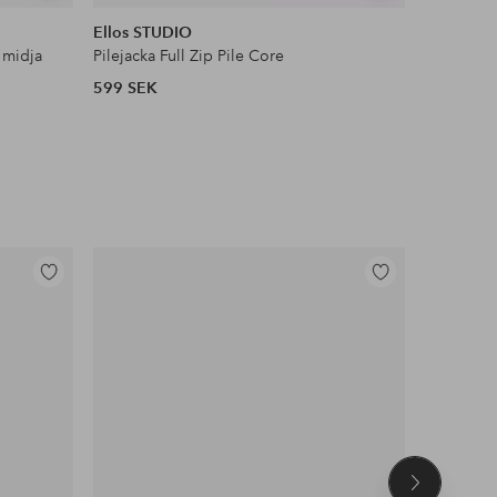
liknande
liknande
Ellos STUDIO
Ellos Col
 midja
Pilejacka Full Zip Pile Core
Satinblus
599 SEK
399 SEK
Lägg
Lägg
till
till
i
i
favoriter
favoriter
Nästa