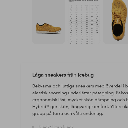
Låga sneakers
från
Icebug
Bekväma och luftiga sneakers med överdel i b
elastisk snörning underlättar påtagning. Påk
ergonomisk läst, mycket skön dämpning och br
Hybrid® ger skön, långvarig komfort. Yttersu
grepp på torra och våta underlag.
Klack: Utan klack