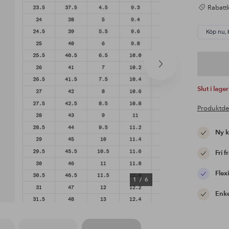
Rabattk
Köp nu, 
Nästa
produkt
Slut i lager
Produktde
Ny 
Fri f
Flexi
1
/
6
Enke