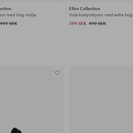
liknande
ection
Ellos Collection
xor med hög midja
Vida kostymbyxor med extra hög
499 SEK
399 SEK
499 SEK
Lägg
till
i
favoriter