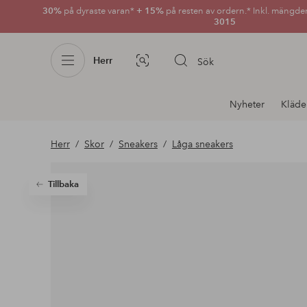
30%
på dyraste varan*
+ 15%
på resten av ordern.* Inkl. mängde
3015
Herr
Sök
Bildsök
Avdelnings
Nyheter
Kläde
navigation
Herr
Skor
Sneakers
Låga sneakers
Tillbaka