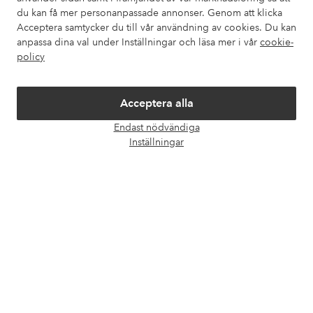
Våra tjänster
du kan få mer personanpassade annonser. Genom att klicka
Acceptera samtycker du till vår användning av cookies. Du kan
anpassa dina val under Inställningar och läsa mer i vår
cookie-
Villkor
policy
Vänner
Acceptera alla
Endast nödvändiga
Öpp
Inställningar
chatt
Säkra betalningar - Betala direkt eller dela upp
Vill du veta mer om
våra betalalternativ
?
elpy
elpy
Sverige - Välj land