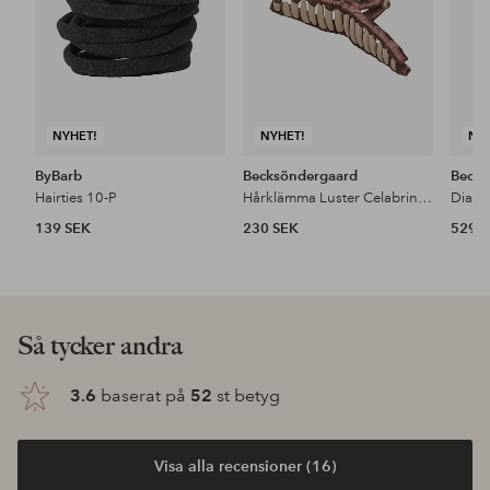
NYHET!
NYHET!
NY
ByBarb
Becksöndergaard
Becks
Hairties 10-P
Hårklämma Luster Celabrina Hair Claw
139 SEK
230 SEK
529 
Så tycker andra
3.6
baserat på
52
st betyg
Visa alla recensioner (16)