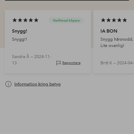
Verifierad köpare
Snygg!
IA BON
Snygg!!
Snygg hårsnodd. 
Lite ovanlig!
Sandra Å —
2024-11-
13
Britt K —
2024-04
Rapportera
Information kring betyg