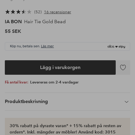
52
16 recensioner
IA BON
Hair Tie Gold Bead
55 SEK
Köp nu, betala sen.
Läs mer
Lägg i varukorgen
Lägg
till
Få antal kvar:
Levereras om 2-4 vardagar
i
favoriter
Produktbeskrivning
30% rabatt på dyraste varan* + 15% rabatt på resten av
ordern*. Inkl. mängder av möbler! Använd kod: 3015