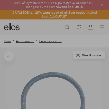
30%
på dyraste varan*
+ 15%
på resten av ordern.* Inkl.
Stän
mängder av möbler!
Använd kod: 3015
OUTLETDEAL -
25% extra rabatt på allt i vår outlet.
Använd
kod:
ALLOUTLET
Ellos
Gå
Sök
logotyp
till
Gå
-
favoritmarkerade
till
Dam
Accessoarer
Håraccessoarer
gå
produkter
kundvagne
till
förstasidan
Visa liknande
Tillbaka