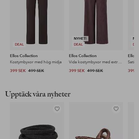
NYHET!
NY
DEAL
DEAL
DE
Ellos Collection
Ellos Collection
Ellos 
Kostymbyxor med hög midja
Vida kostymbyxor med extra hög midja
Satin
399 SEK
499 SEK
399 SEK
499 SEK
399 
Upptäck våra nyheter
Lägg
Lägg
till
till
i
i
favoriter
favoriter