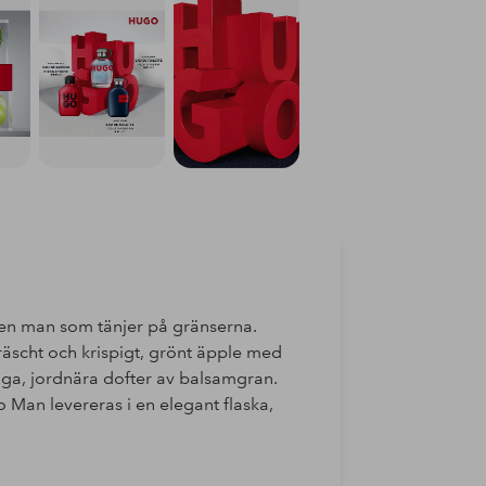
 en man som tänjer på gränserna.
äscht och krispigt, grönt äpple med
iga, jordnära dofter av balsamgran.
o Man levereras i en elegant flaska,