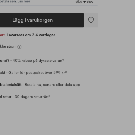
betala sen.
Läs mer
Lägg i varukorgen
Lägg
till
var:
Levereras om 2-4 vardagar
i
favoriter
klaration
kund?
– 40% rabatt på dyraste varan*
rakt
– Gäller för postpaket över 599 kr*
bla betalsätt
– Betala nu, senare eller dela upp
l retur
– 30 dagars returrätt*