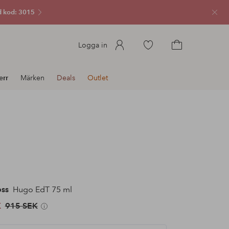
 kod: 3015
Stän
Gå
Logga in
till
Gå
favoritmarkerade
till
err
Märken
Deals
Outlet
produkter
kundvagnen
ss
Hugo EdT 75 ml
K
915 SEK