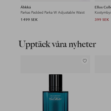
liknande
Áhkká
Ellos Coll
Parkas Padded Parka W Adjustable Waist
Kostymby
1 499 SEK
399 SEK
Upptäck våra nyheter
Lägg
till
i
favoriter