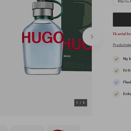
Köp nu, 
Få antal k
Nästa
produkt
Produktde
Ny 
Fri f
Flexi
Enke
1
/
5