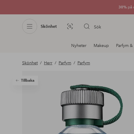
30%
på 
Skönhet
Sök
Bildsök
Avdelnings
Nyheter
Makeup
Parfym & 
navigation
Skönhet
Herr
Parfym
Parfym
Tillbaka