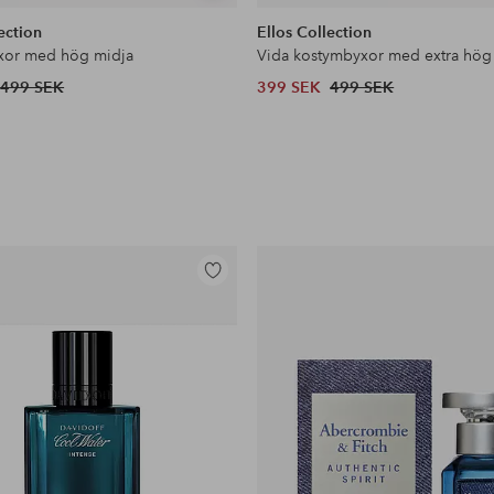
liknande
ection
Ellos Collection
xor med hög midja
Vida kostymbyxor med extra hög
499 SEK
399 SEK
499 SEK
Lägg
till
i
favoriter