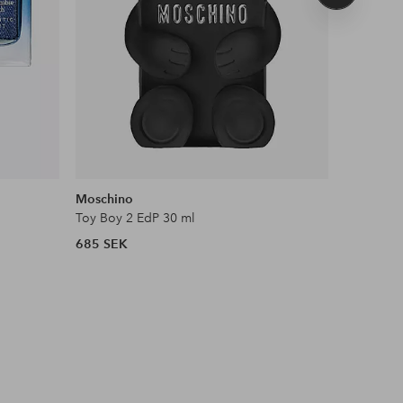
produkt
Moschino
Karl Lage
Toy Boy 2 EdP 30 ml
Jeans Ur
685 SEK
490 SEK