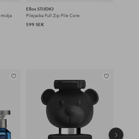
liknande
liknande
Ellos STUDIO
Ellos Col
 midja
Pilejacka Full Zip Pile Core
Satinblus
599 SEK
399 SEK
Lägg
Lägg
till
till
i
i
favoriter
favoriter
Nästa