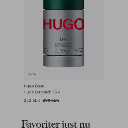
Våra mest fördelaktiga betalsätt
Läs mer
DEAL
Hugo Boss
Hugo Deostick 75 g
232 SEK
290 SEK
Favoriter just nu