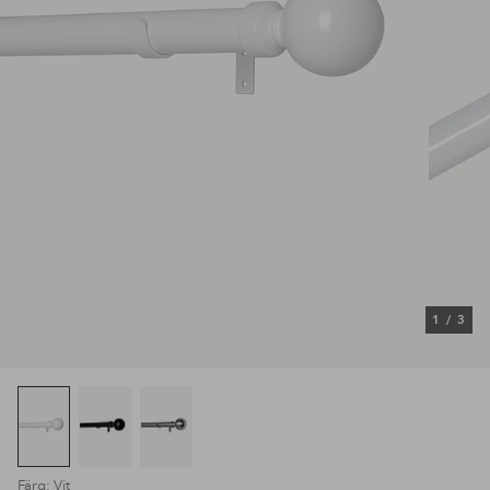
1
/
3
Färg: Vit