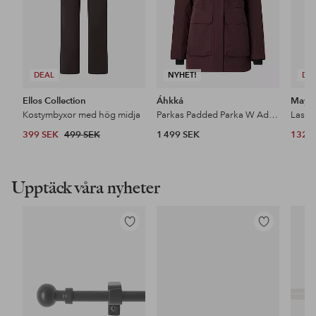
DEAL
NYHET!
DE
Ellos Collection
Áhkká
Maybe
Kostymbyxor med hög midja
Parkas Padded Parka W Adjustable Waist
399 SEK
499 SEK
1 499 SEK
132 
Upptäck våra nyheter
Lägg
Lägg
till
till
i
i
favoriter
favoriter