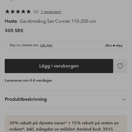
2
1 recension
Hasta
Gardinstång Set Comet 110-200 cm
305 SEK
Köp nu, betala sen.
Läs mer
Lägg i varukorgen
Lägg
till
Levereras om 4-6 vardagar
i
favoriter
Produktbeskrivning
30% rabatt på dyraste varan* + 15% rabatt på resten av
ordern*. Inkl. mängder av möbler! Använd kod: 3015