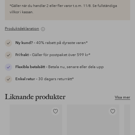
*Gäller när du handlar 2 eller fler varor t.o.m. 11/8. Se fullständiga
villkor i kassan.
Produktdeklaration
Ny kund?
– 40% rabatt på dyraste varan*
Fri frakt
– Gäller för postpaket över 599 kr*
Flexibla betalsätt
– Betala nu, senare eller dela upp
Enkel retur
– 30 dagars returrätt*
Liknande produkter
Visa mer
Lägg
Lägg
till
till
i
i
favoriter
favoriter