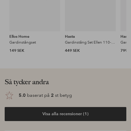
Ellos Home
Hasta
Hasta
Gardinstångset
Gardinstång Set Ellen 110-200 cm
149 SEK
449 SEK
799 
Så tycker andra
5.0
baserat på
2
st betyg
Visa alla recensioner (1)