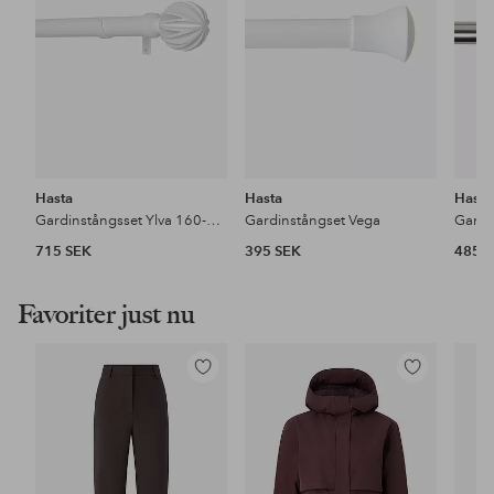
Hasta
Hasta
Hasta
Gardinstångsset Ylva 160-300 cm
Gardinstångset Vega
715 SEK
395 SEK
485 
Favoriter just nu
Lägg
Lägg
till
till
i
i
favoriter
favoriter