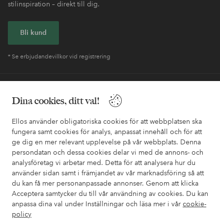
stilinspiration – direkt till dig.
Bli kund
* Se erbjudandevillkor vid registrering
Behöver du hjälp?
Dina cookies, ditt val!
I vår FAQ hittar du svaren på de vanligaste frågorna. Här finns
också information om hur du enklast kontaktar oss.
Ellos använder obligatoriska cookies för att webbplatsen ska
fungera samt cookies för analys, anpassat innehåll och för att
ge dig en mer relevant upplevelse på vår webbplats. Denna
Kundservice
Beställning
Betalsätt
Leveran
persondatan och dessa cookies delar vi med de annons- och
analysföretag vi arbetar med. Detta för att analysera hur du
använder sidan samt i främjandet av vår marknadsföring så att
du kan få mer personanpassade annonser. Genom att klicka
Mina sidor
Acceptera samtycker du till vår användning av cookies. Du kan
anpassa dina val under Inställningar och läsa mer i vår
cookie-
Om Ellos
policy