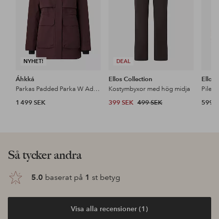
NYHET!
DEAL
Áhkká
Ellos Collection
Ellos
Parkas Padded Parka W Adjustable Waist
Kostymbyxor med hög midja
Pileja
1 499 SEK
399 SEK
499 SEK
599 
Så tycker andra
5.0
baserat på
1
st betyg
Visa alla recensioner (1)