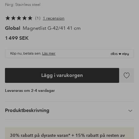
Färg: Stainless steel
1
1 recension
Global
Magnetlist G-42/41 41 cm
1 499 SEK
Köp nu, betala sen.
Läs mer
Lägg i varukorgen
Lägg
till
Levereras om 2-4 vardagar
i
favoriter
Produktbeskrivning
30% rabatt på dyraste varan* + 15% rabatt på resten av