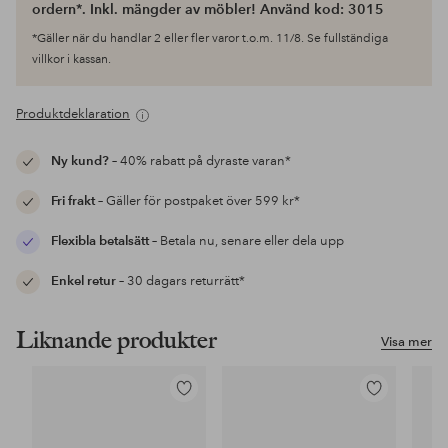
ordern*. Inkl. mängder av möbler! Använd kod: 3015
*Gäller när du handlar 2 eller fler varor t.o.m. 11/8. Se fullständiga
villkor i kassan.
Produktdeklaration
Ny kund?
– 40% rabatt på dyraste varan*
Fri frakt
– Gäller för postpaket över 599 kr*
Flexibla betalsätt
– Betala nu, senare eller dela upp
Enkel retur
– 30 dagars returrätt*
Liknande produkter
Visa mer
Lägg
Lägg
till
till
i
i