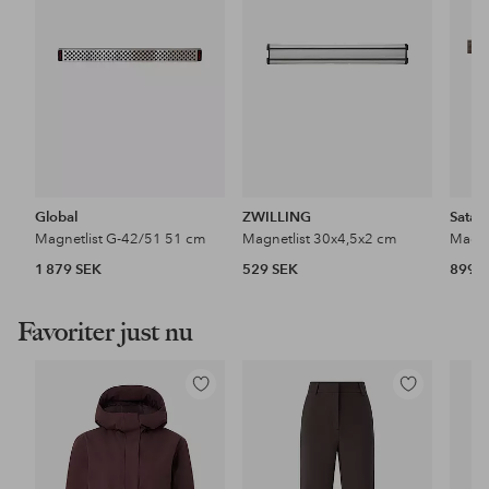
favoriter
favoriter
Global
ZWILLING
Satak
Magnetlist G-42/51 51 cm
Magnetlist 30x4,5x2 cm
1 879 SEK
529 SEK
899 
Favoriter just nu
Lägg
Lägg
till
till
i
i
favoriter
favoriter