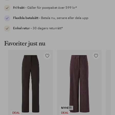
Fri frakt
– Gäller för postpaket över 599 kr*
Flexibla betalsätt
– Betala nu, senare eller dela upp
Enkel retur
– 30 dagars returrätt*
Favoriter just nu
Lägg
Lägg
till
till
i
i
favoriter
favoriter
NYHET!
DEAL
DEAL