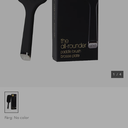
1
/
4
Färg: No color