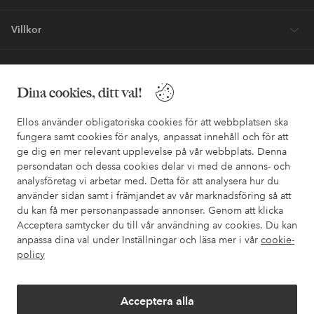
* Se erbjudandevillkor vid registrering
Behöver du hjälp?
Dina cookies, ditt val!
I vår FAQ hittar du svaren på de vanligaste frågorna. Här finns
också information om hur du enklast kontaktar oss.
Ellos använder obligatoriska cookies för att webbplatsen ska
fungera samt cookies för analys, anpassat innehåll och för att
Kundservice
Beställning
Betalsätt
Leveran
ge dig en mer relevant upplevelse på vår webbplats. Denna
persondatan och dessa cookies delar vi med de annons- och
analysföretag vi arbetar med. Detta för att analysera hur du
använder sidan samt i främjandet av vår marknadsföring så att
Mina sidor
du kan få mer personanpassade annonser. Genom att klicka
Acceptera samtycker du till vår användning av cookies. Du kan
Om Ellos
anpassa dina val under Inställningar och läsa mer i vår
cookie-
policy
Våra tjänster
Acceptera alla