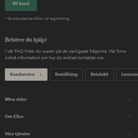
Enkel retur
30 dagars returrätt*
Fri frakt
Gäller för postpaket över 599 SEK
Köp nu, betala sen
Betala med elpy. Läs mer i kassan.
Express
Få ditt paket redan imorgon*
Första köpet? Vi ger dig 40% på dyraste* varan.
Nyheter varje vecka, exklusiva erbjudanden och en stor dos
stilinspiration – direkt till dig.
Bli kund