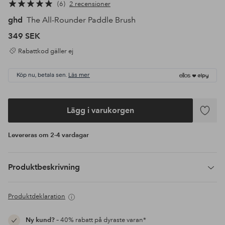
6
2 recensioner
ghd
The All-Rounder Paddle Brush
349 SEK
Rabattkod gäller ej
Köp nu, betala sen.
Läs mer
Lägg i varukorgen
Lägg
till
Levereras om 2-4 vardagar
i
favoriter
Produktbeskrivning
Produktdeklaration
Ny kund?
– 40% rabatt på dyraste varan*