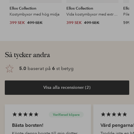
Ellos Collection
Ellos Collection
Ellos
Kostymbyxor med hög midja
Vida kostymbyxor med extra hög midja
Pileja
399 SEK
499 SEK
399 SEK
499 SEK
599 
Upptäck våra nyheter
Lägg
Lägg
till
till
i
i
favoriter
favoriter
NYHET!
NYHET!
NY