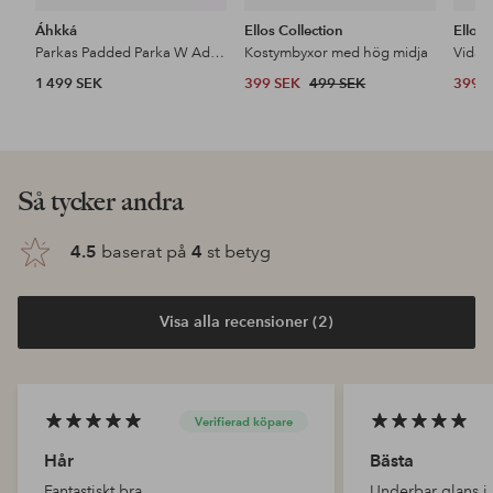
Áhkká
Ellos Collection
Ellos 
Parkas Padded Parka W Adjustable Waist
Kostymbyxor med hög midja
1 499 SEK
399 SEK
499 SEK
399 
Upptäck våra nyheter
Lägg
Lägg
till
till
i
i
favoriter
favoriter
NYHET!
DEAL
DE