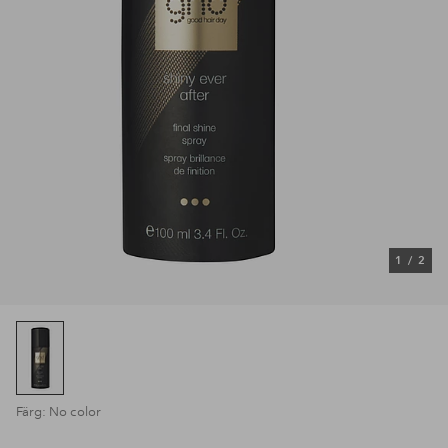
1
/
2
Färg: No color