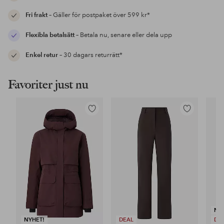
Fri frakt
– Gäller för postpaket över 599 kr*
Flexibla betalsätt
– Betala nu, senare eller dela upp
Enkel retur
– 30 dagars returrätt*
Favoriter just nu
Lägg
Lägg
till
till
i
i
favoriter
favoriter
NY
NYHET!
DEAL
DE