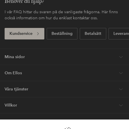
Fri frakt
Gäller för postpaket över 599 SEK
Köp nu, betala sen
Betala med elpy. Läs mer i kassan.
Express
Få ditt paket redan imorgon*
Första köpet? Vi ger dig 40% på dyraste* varan.
Nyheter varje vecka, exklusiva erbjudanden och en stor dos
stilinspiration – direkt till dig.
Bli kund
* Se erbjudandevillkor vid registrering
Behöver du hjälp?