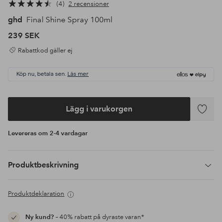
4
2 recensioner
ghd
Final Shine Spray 100ml
239 SEK
Rabattkod gäller ej
Köp nu, betala sen.
Läs mer
Lägg i varukorgen
Lägg
till
Levereras om 2-4 vardagar
i
favoriter
Produktbeskrivning
Produktdeklaration
Ny kund?
– 40% rabatt på dyraste varan*