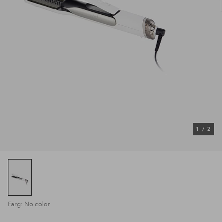
1
/
2
Färg: No color