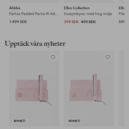
Áhkká
Ellos Collection
Ellos
Parkas Padded Parka W Adjustable Waist
Kostymbyxor med hög midja
Pileja
1 499 SEK
399 SEK
499 SEK
599 
Upptäck våra nyheter
Lägg
Lägg
till
till
i
i
favoriter
favoriter
NYHET!
NYHET!