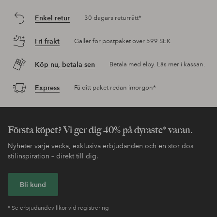
Enkel retur
30 dagars returrätt*
Fri frakt
Gäller för postpaket över 599 SEK
Köp nu, betala sen
Betala med elpy. Läs mer i kassan.
Express
Få ditt paket redan imorgon*
Första köpet? Vi ger dig 40% på dyraste* varan.
Nyheter varje vecka, exklusiva erbjudanden och en stor dos
stilinspiration – direkt till dig.
Bli kund
* Se erbjudandevillkor vid registrering