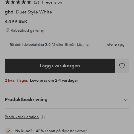
2
1 recension
ghd
Duet Style White
4 499 SEK
Rabattkod gäller ej
Räntefri delbetalning 3, 6, 12 eller 18 mån.
Läs mer
Lägg i varukorgen
Lägg
till
2 kvar i lager.
Levereras om 2-4 vardagar
i
favoriter
Produktbeskrivning
Produktdeklaration
Ny kund?
– 40% rabatt på dyraste varan*