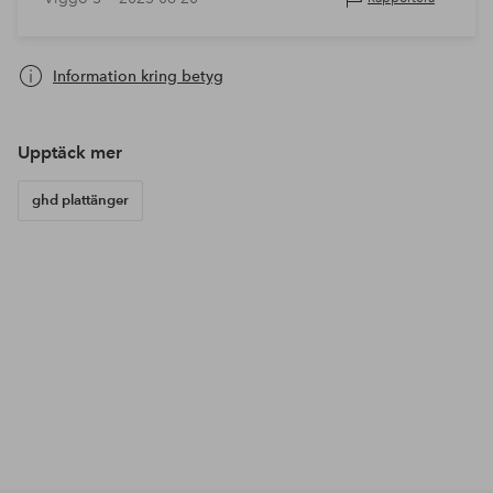
Information kring betyg
Upptäck mer
ghd plattänger