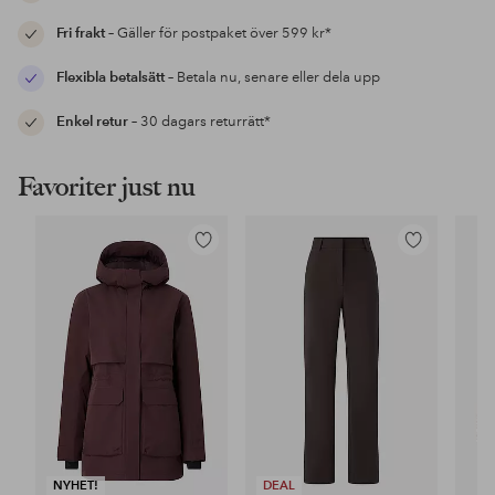
Fri frakt
– Gäller för postpaket över 599 kr*
Flexibla betalsätt
– Betala nu, senare eller dela upp
Enkel retur
– 30 dagars returrätt*
Favoriter just nu
Lägg
Lägg
till
till
i
i
favoriter
favoriter
NYHET!
DEAL