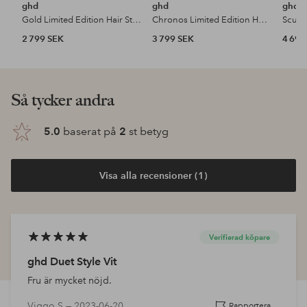
ghd
ghd
ghd
Gold Limited Edition Hair Straightener In Dusted Pink
Chronos Limited Edition Hair Straightener In Dusted Pink With Love
2 799 SEK
3 799 SEK
4 699
Så tycker andra
5.0
baserat på
2
st betyg
Visa alla recensioner (1)
Verifierad köpare
ghd Duet Style Vit
Fru är mycket nöjd.
Viggo S —
2023-06-20
Rapportera