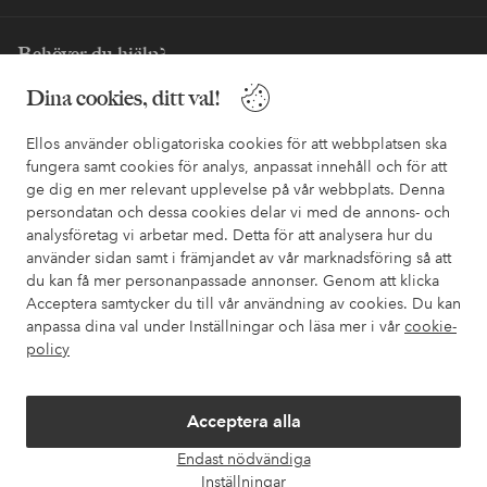
Behöver du hjälp?
Dina cookies, ditt val!
I vår FAQ hittar du svaren på de vanligaste frågorna. Här finns
också information om hur du enklast kontaktar oss.
Ellos använder obligatoriska cookies för att webbplatsen ska
fungera samt cookies för analys, anpassat innehåll och för att
Kundservice
Beställning
Betalsätt
Leveran
ge dig en mer relevant upplevelse på vår webbplats. Denna
persondatan och dessa cookies delar vi med de annons- och
analysföretag vi arbetar med. Detta för att analysera hur du
använder sidan samt i främjandet av vår marknadsföring så att
Mina sidor
du kan få mer personanpassade annonser. Genom att klicka
Acceptera samtycker du till vår användning av cookies. Du kan
Om Ellos
anpassa dina val under Inställningar och läsa mer i vår
cookie-
policy
Våra tjänster
Acceptera alla
Villkor
Endast nödvändiga
Öpp
Inställningar