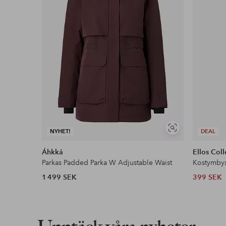
Läs mer
Visa
NYHET!
DEAL
liknande
Áhkká
Ellos Coll
Parkas Padded Parka W Adjustable Waist
Kostymby
1 499 SEK
399 SEK