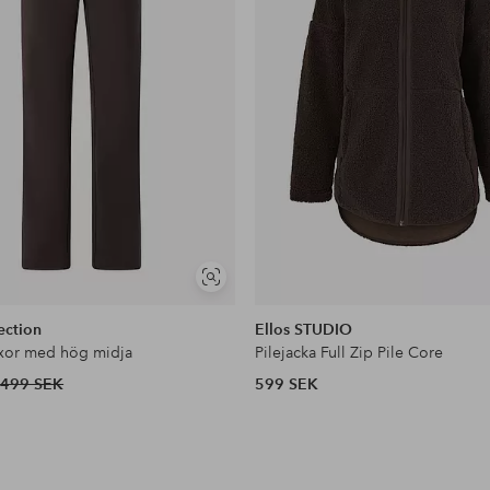
Visa
liknande
ection
Ellos STUDIO
xor med hög midja
Pilejacka Full Zip Pile Core
499 SEK
599 SEK