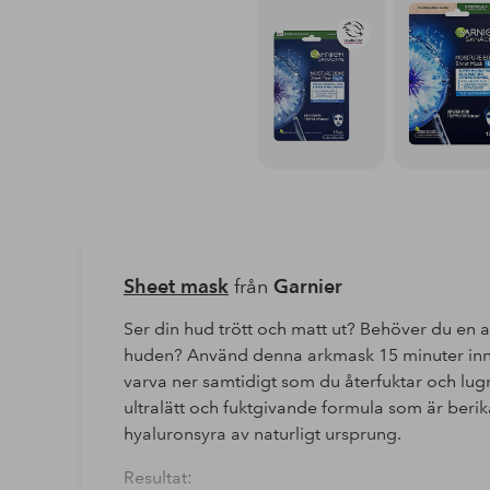
Sheet mask
från
Garnier
Ser din hud trött och matt ut? Behöver du en
huden? Använd denna arkmask 15 minuter inna
varva ner samtidigt som du återfuktar och lu
ultralätt och fuktgivande formula som är ber
hyaluronsyra av naturligt ursprung.
Resultat: