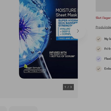
Slut i lager
Produktde
Nästa
produkt
Ny 
Fri f
Flexi
Enke
1
/
3