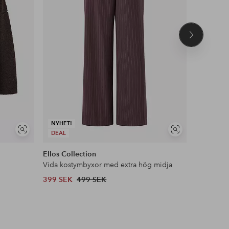
Nästa
produkt
NYHET!
Visa
Visa
DEAL
NYHET!
liknande
liknande
Ellos Collection
Ellos Col
Vida kostymbyxor med extra hög midja
Oversize 
399 SEK
499 SEK
699 SEK