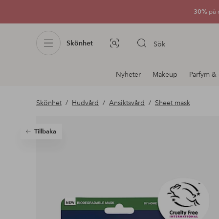
30%
på 
Skönhet
Sök
Bildsök
Avdelnings
Nyheter
Makeup
Parfym & 
navigation
Skönhet
Hudvård
Ansiktsvård
Sheet mask
Tillbaka