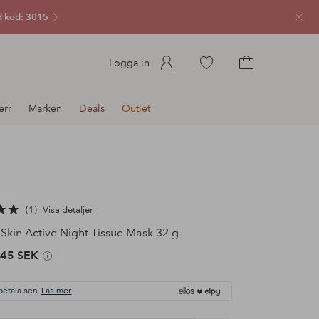
 kod: 3015
Stän
Gå
Logga in
till
Gå
favoritmarkerade
till
err
Märken
Deals
Outlet
produkter
kundvagnen
1
Visa detaljer
Skin Active Night Tissue Mask 32 g
45 SEK
betala sen.
Läs mer