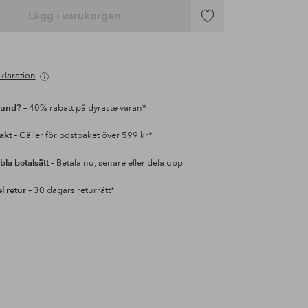
Lägg i varukorgen
Lägg
till
i
favoriter
klaration
kund?
– 40% rabatt på dyraste varan*
rakt
– Gäller för postpaket över 599 kr*
bla betalsätt
– Betala nu, senare eller dela upp
l retur
– 30 dagars returrätt*