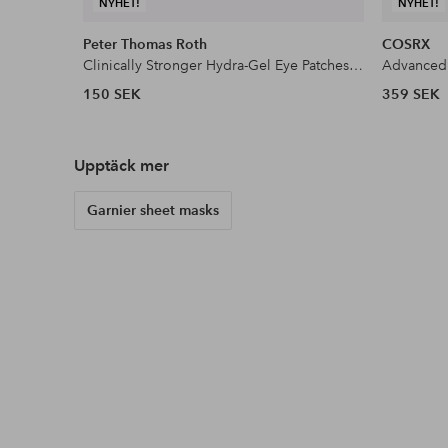
NYHET!
NYHET!
Peter Thomas Roth
COSRX
Clinically Stronger Hydra-Gel Eye Patches 3-Pair
Advanced 
150 SEK
359 SEK
Upptäck mer
Garnier sheet masks