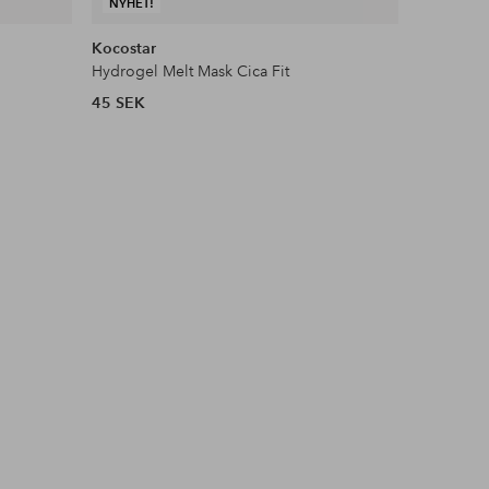
NYHET!
NYHET!
Kocostar
Kocostar
Hydrogel Melt Mask Cica Fit
Hydrogel 
45 SEK
45 SEK