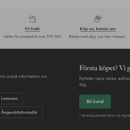
Fri frakt
Köp nu, betala sen
Gäller för postpaket över 599 SEK
Betala med elpy. Läs mer i kassan.
Första köpet? Vi 
finns också information om
Nyheter varje vecka, exklusi
dig.
Leverans
Bli kund
Ångerrättsformulär
* Se erbjudandevillkor vid regis