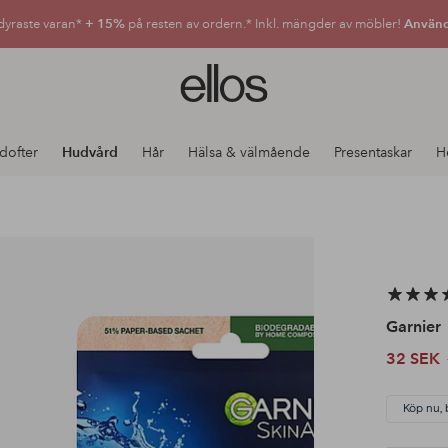
dyraste varan*
+ 15%
på resten av ordern.* Inkl. mängder av möbler!
Använd
Ellos
logotyp
-
gå
dofter
Hudvård
Hår
Hälsa & välmående
Presentaskar
H
till
förstasidan
Garnier
32 SEK
Köp nu, 