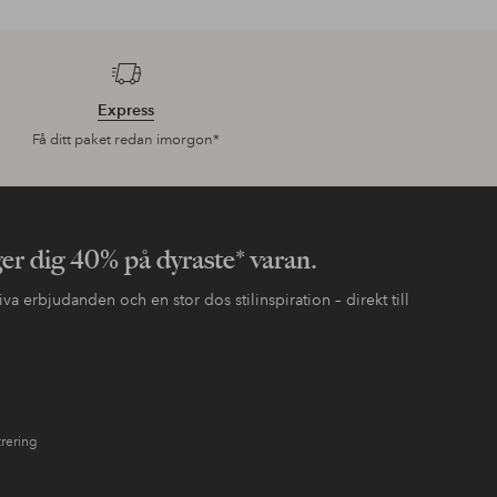
Express
Få ditt paket redan imorgon*
ger dig 40% på dyraste* varan.
va erbjudanden och en stor dos stilinspiration – direkt till
trering