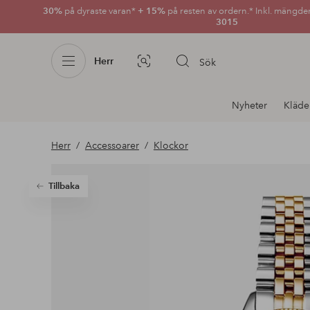
30%
på dyraste varan*
+ 15%
på resten av ordern.* Inkl. mängde
3015
Herr
Sök
Bildsök
Avdelnings
Nyheter
Kläde
navigation
Herr
Accessoarer
Klockor
Tillbaka