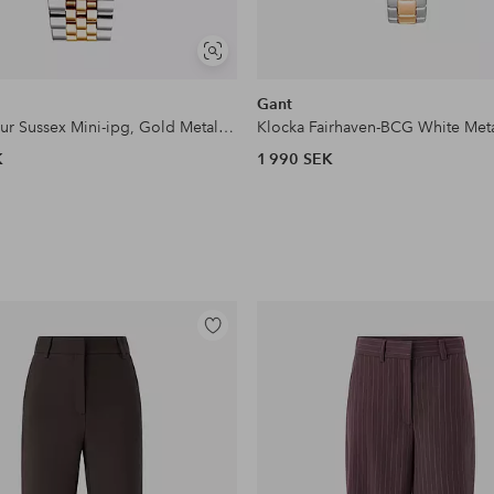
Visa
liknande
Gant
Armbandsur Sussex Mini-ipg, Gold Metal Bcg
Klocka Fairhaven-BCG White Met
K
1 990 SEK
Lägg
till
i
favoriter