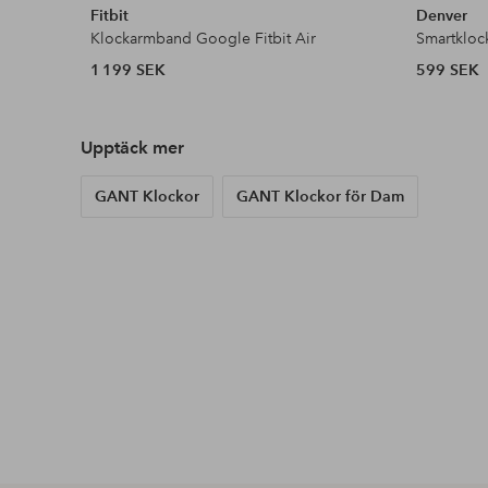
Fitbit
Denver
Klockarmband Google Fitbit Air
Smartklo
1 199 SEK
599 SEK
Upptäck mer
GANT Klockor
GANT Klockor för Dam