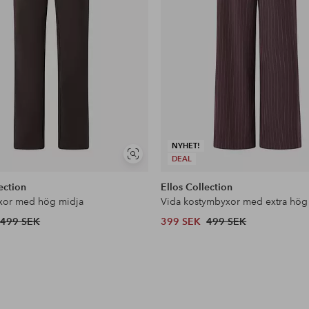
NYHET!
Visa
DEAL
liknande
ection
Ellos Collection
xor med hög midja
Vida kostymbyxor med extra hög
499 SEK
399 SEK
499 SEK