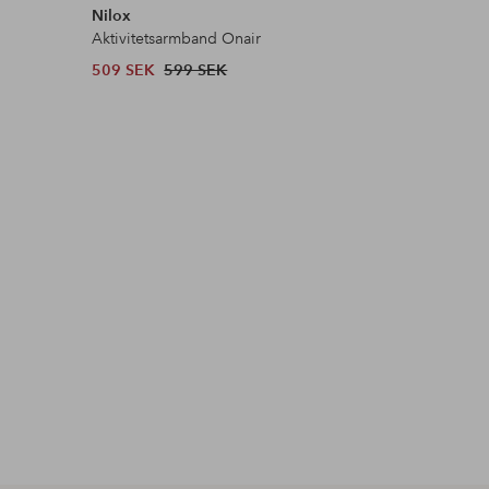
Nilox
Nilox
Aktivitetsarmband Onair
Aktivitet
509 SEK
599 SEK
599 SEK