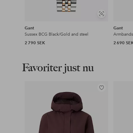
Visa
liknande
Gant
Gant
Sussex BCG Black/Gold and steel
2 790 SEK
2 690 SE
Favoriter just nu
Lägg
till
i
favoriter