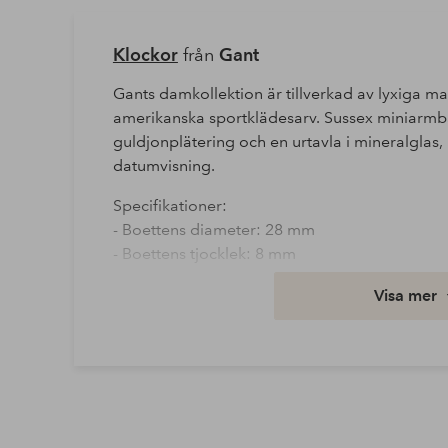
Klockor
från
Gant
Gants damkollektion är tillverkad av lyxiga mat
amerikanska sportklädesarv. Sussex miniarmband
guldjonplätering och en urtavla i mineralglas,
datumvisning.
Specifikationer:
- Boettens diameter: 28 mm
- Boettens tjocklek: 8 mm
- Urverk med tre visare
Visa mer
- Datumfunktion
- Vattentålig upp till 10 ATM.
Artikelnummer: 2033411
Ladda ner högupplöst bild