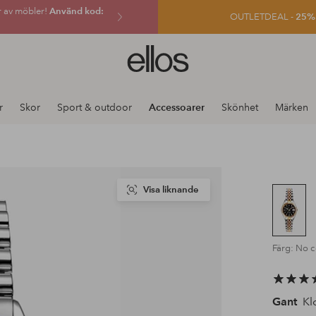
r av möbler!
Använd kod:
OUTLETDEAL -
25% e
Ellos
logotyp
-
gå
r
Skor
Sport & outdoor
Accessoarer
Skönhet
Märken
till
förstasidan
Visa liknande
Färg: No c
Gant
Kl