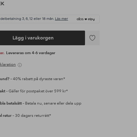
EK
 delbetalning 3, 6, 12 eller 18 mån.
Läs mer
Lägg i varukorgen
Lägg
till
var.
Levereras om 4-6 vardagar
i
favoriter
klaration
kund?
– 40% rabatt på dyraste varan*
rakt
– Gäller för postpaket över 599 kr*
bla betalsätt
– Betala nu, senare eller dela upp
l retur
– 30 dagars returrätt*