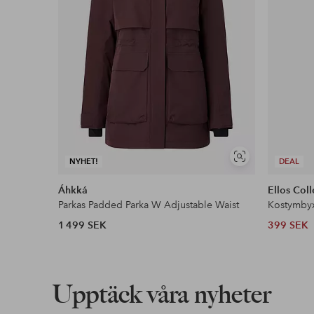
Visa
NYHET!
DEAL
liknande
Áhkká
Ellos Coll
Parkas Padded Parka W Adjustable Waist
Kostymby
1 499 SEK
399 SEK
Upptäck våra nyheter