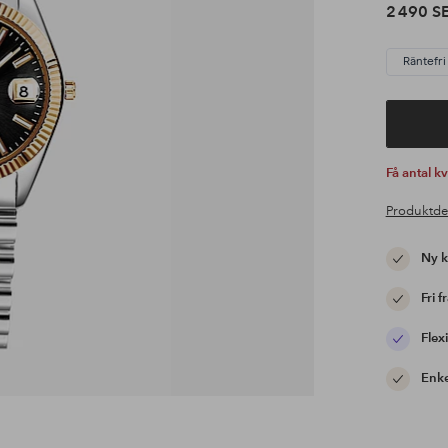
2 490 S
Räntefri
Få antal k
Produktde
Ny 
Fri f
Flexi
Enke