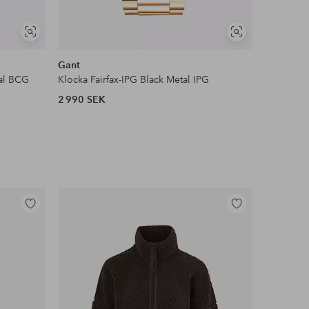
Visa
Visa
liknande
liknande
Gant
Gant
al BCG
Klocka Fairfax-IPG Black Metal IPG
2 990 SEK
2 190 SE
Lägg
Lägg
till
till
i
i
favoriter
favoriter