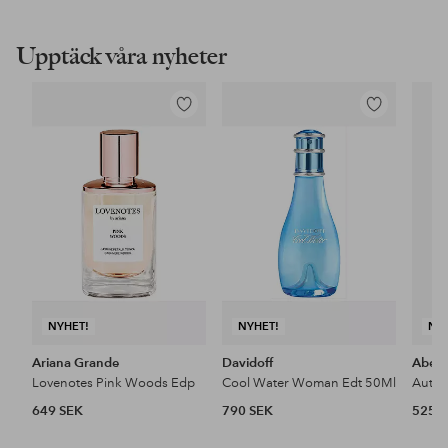
Upptäck våra nyheter
Lägg
Lägg
till
till
i
i
favoriter
favoriter
NYHET!
NYHET!
NY
Ariana Grande
Davidoff
Aberc
Lovenotes Pink Woods Edp
Cool Water Woman Edt 50Ml
649 SEK
790 SEK
525 