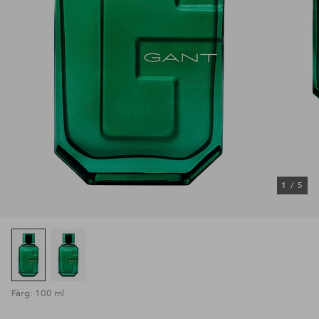
1
/
5
Färg: 100 ml