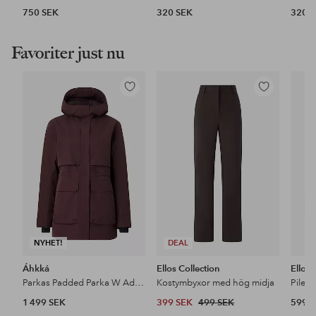
750 SEK
320 SEK
320 
Favoriter just nu
Lägg
Lägg
till
till
i
i
favoriter
favoriter
NYHET!
DEAL
Áhkká
Ellos Collection
Ellos
Parkas Padded Parka W Adjustable Waist
Kostymbyxor med hög midja
Pileja
1 499 SEK
399 SEK
499 SEK
599 