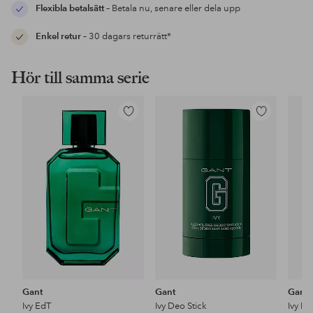
Flexibla betalsätt
– Betala nu, senare eller dela upp
Enkel retur
– 30 dagars returrätt*
Hör till samma serie
Lägg
Lägg
till
till
i
i
favoriter
favoriter
Gant
Gant
Gant
Ivy EdT
Ivy Deo Stick
Ivy H