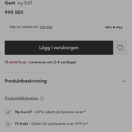
Gant
Ivy EdT
995 SEK
Köp nu, betala sen.
Läs mer
Lägg i varukorgen
Lägg
till
Få antal kvar.
Levereras om 2-4 vardagar
i
favoriter
Produktbeskrivning
Produktdeklaration
Ny kund?
– 40% rabatt på dyraste varan*
Fri frakt
– Gäller för postpaket över 599 kr*