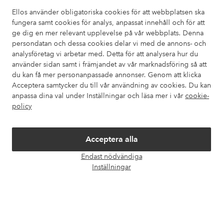
också information om hur du enklast kontaktar oss.
Ellos använder obligatoriska cookies för att webbplatsen ska
fungera samt cookies för analys, anpassat innehåll och för att
Kundservice
Beställning
Betalsätt
Leveran
ge dig en mer relevant upplevelse på vår webbplats. Denna
persondatan och dessa cookies delar vi med de annons- och
analysföretag vi arbetar med. Detta för att analysera hur du
använder sidan samt i främjandet av vår marknadsföring så att
Mina sidor
du kan få mer personanpassade annonser. Genom att klicka
Acceptera samtycker du till vår användning av cookies. Du kan
Om Ellos
anpassa dina val under Inställningar och läsa mer i vår
cookie-
policy
Våra tjänster
Acceptera alla
Villkor
Endast nödvändiga
Öpp
Inställningar
chatt
Vänner