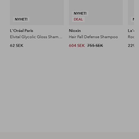
NYHET!
NYHET!
DEAL
NY
L'Oréal Paris
Nioxin
La'do
Elvital Glycolic Gloss Shampoo For Dull Hair
Hair Fall Defense Shampoo
62 SEK
604 SEK
755 SEK
229 