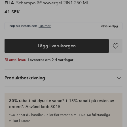
FILA
Schampo &Showergel 2IN1 250 Ml
41 SEK
Köp nu, betala sen.
Läs mer
Lägg i varukorgen
Lägg
till
Få antal kvar.
Levereras om 2-4 vardagar
i
favoriter
Produktbeskrivning
30% rabatt på dyraste varan* + 15% rabatt på resten av
ordern*. Använd kod: 3015
*Gäller när du handlar 2 eller fler varor t.o.m. 11/8. Se fullständiga
villkor i kassan.