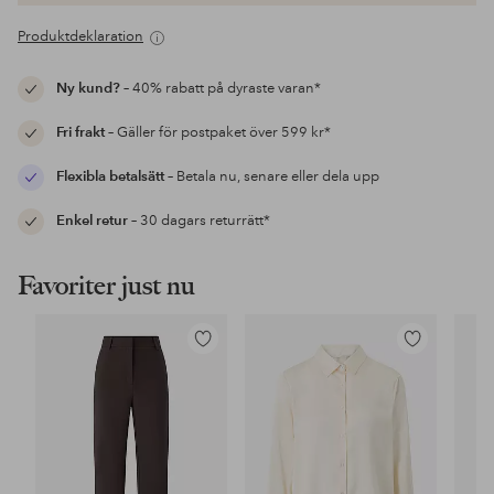
Produktdeklaration
Ny kund?
– 40% rabatt på dyraste varan*
Fri frakt
– Gäller för postpaket över 599 kr*
Flexibla betalsätt
– Betala nu, senare eller dela upp
Enkel retur
– 30 dagars returrätt*
Favoriter just nu
Lägg
Lägg
till
till
i
i
favoriter
favoriter