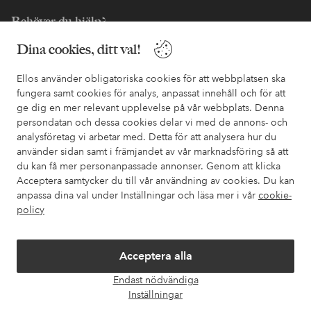
Behöver du hjälp?
Dina cookies, ditt val!
I vår FAQ hittar du svaren på de vanligaste frågorna. Här finns
också information om hur du enklast kontaktar oss.
Ellos använder obligatoriska cookies för att webbplatsen ska
fungera samt cookies för analys, anpassat innehåll och för att
Kundservice
Beställning
Betalsätt
Leveran
ge dig en mer relevant upplevelse på vår webbplats. Denna
persondatan och dessa cookies delar vi med de annons- och
analysföretag vi arbetar med. Detta för att analysera hur du
använder sidan samt i främjandet av vår marknadsföring så att
Mina sidor
du kan få mer personanpassade annonser. Genom att klicka
Acceptera samtycker du till vår användning av cookies. Du kan
Om Ellos
anpassa dina val under Inställningar och läsa mer i vår
cookie-
policy
Våra tjänster
Acceptera alla
Villkor
Endast nödvändiga
Öpp
Inställningar
chatt