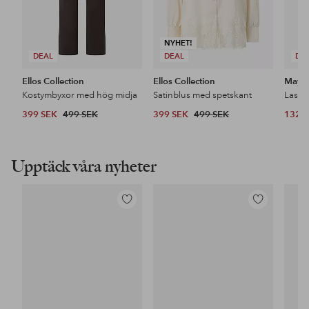
NYHET!
DEAL
DEAL
DE
Ellos Collection
Ellos Collection
Maybe
Kostymbyxor med hög midja
Satinblus med spetskant
399 SEK
499 SEK
399 SEK
499 SEK
132 
Upptäck våra nyheter
Lägg
Lägg
till
till
i
i
favoriter
favoriter