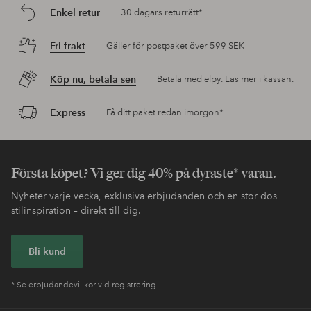
Enkel retur
30 dagars returrätt*
Fri frakt
Gäller för postpaket över 599 SEK
Köp nu, betala sen
Betala med elpy. Läs mer i kassan.
Express
Få ditt paket redan imorgon*
Första köpet? Vi ger dig 40% på dyraste* varan.
Nyheter varje vecka, exklusiva erbjudanden och en stor dos
stilinspiration – direkt till dig.
Bli kund
* Se erbjudandevillkor vid registrering