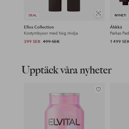
Visa
DEAL
NYHET!
liknande
Ellos Collection
Áhkká
Kostymbyxor med hög midja
Parkas Pa
399 SEK
499 SEK
1 499 SE
Upptäck våra nyheter
Lägg
till
i
favoriter