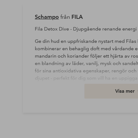
Schampo
från
FILA
Fila Detox Dive - Djupgående renande energi 
Ge din hud en uppfriskande nystart med Filas
kombinerar en behaglig doft med vårdande 
mandarin och koriander följer ett hjärta av ro
en blandning av läder, vanilj, mysk och sandelt
för sina antioxidativa egenskaper, rengör och
djupet - perfekt för dig som vill ha en uppigg
Visa mer
Artikelnummer: 2282924-01-0
Ladda ner högupplöst bild
Fri frakt
Gäller för postpaket över 599 kr