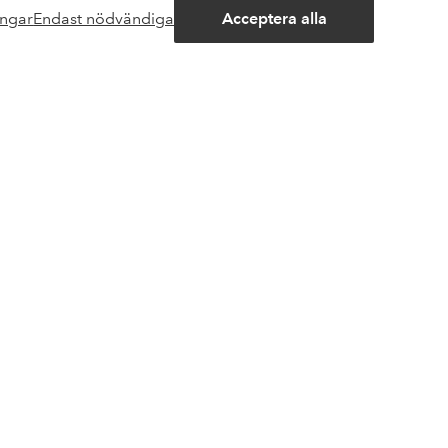
ingar
Endast nödvändiga
Acceptera alla
Öppna
chattrut
trering
Vänner
Jotex
olicy
Homeroom
Elpy
Ellos Group Outlet