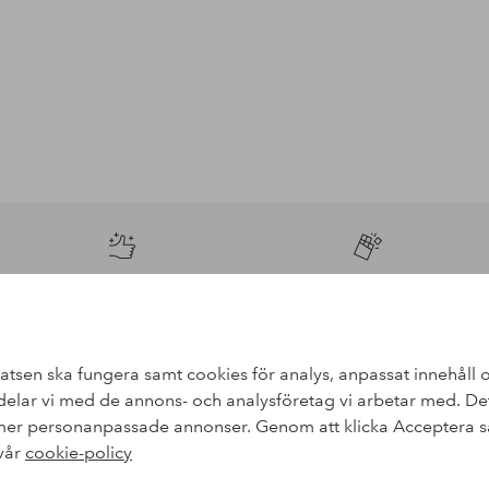
Fri frakt
Köp nu, betala sen
Gäller för postpaket över 599 SEK
Betala med elpy. Läs mer i kassan.
atsen ska fungera samt cookies för analys, anpassat innehåll o
lar vi med de annons- och analysföretag vi arbetar med. Dett
Första köpet? Vi 
 mer personanpassade annonser. Genom att klicka Acceptera sa
 vår
cookie-policy
finns också information om
Nyheter varje vecka, exklusi