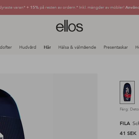
dyraste varan*
+ 15%
på resten av ordern.* Inkl. mängder av möbler!
Använd
Ellos
logotyp
-
gå
dofter
Hudvård
Hår
Hälsa & välmående
Presentaskar
H
till
förstasidan
Färg: Deto
FILA
Sc
41 SEK