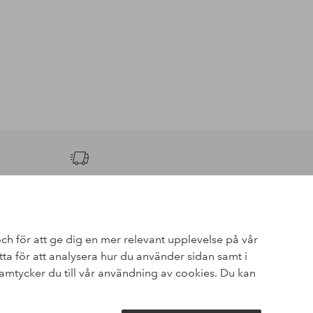
Express
Få ditt paket redan imorgon*
ch för att ge dig en mer relevant upplevelse på vår
a för att analysera hur du använder sidan samt i
ger dig 40% på dyraste* varan.
mtycker du till vår användning av cookies. Du kan
va erbjudanden och en stor dos stilinspiration – direkt till