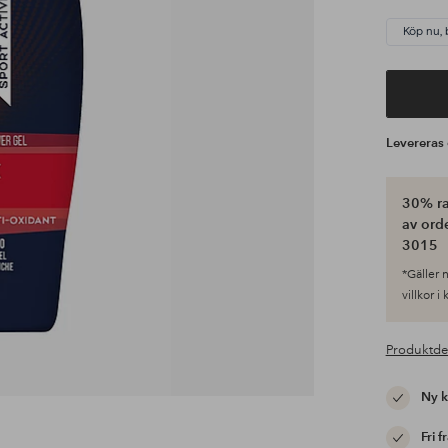
Köp nu, 
Leverera
30% ra
av ord
3015
*Gäller n
villkor i
Produktde
Ny 
Fri f