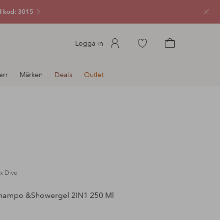
 kod: 3015
Stän
Gå
Logga in
till
Gå
favoritmarkerade
till
err
Märken
Deals
Outlet
produkter
kundvagnen
x Dive
hampo &Showergel 2IN1 250 Ml