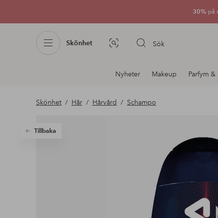
30%
på 
Skönhet
Sök
Bildsök
Avdelnings
Nyheter
Makeup
Parfym & 
navigation
Skönhet
Hår
Hårvård
Schampo
Tillbaka