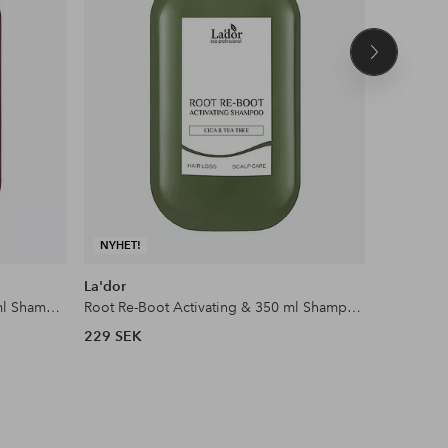
Nästa
produkt
NYHET!
NYHET!
La'dor
La'dor
Root Re-Boot Awakening & 350 ml Shampoo Red Ginseng Beer Yeast
Root Re-Boot Activating & 350 ml Shampoo Cica Tea Tree
229 SEK
229 SEK