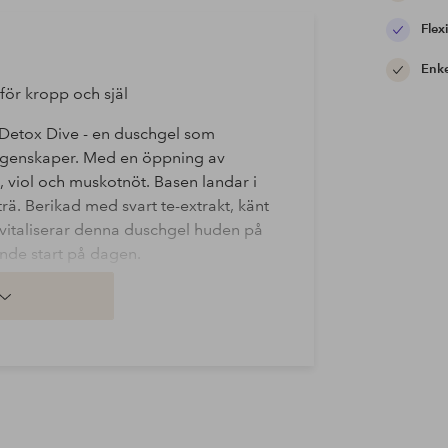
Flexi
Enke
för kropp och själ
 Detox Dive - en duschgel som
egenskaper. Med en öppning av
s, viol och muskotnöt. Basen landar i
rä. Berikad med svart te-extrakt, känt
 vitaliserar denna duschgel huden på
ande start på dagen.