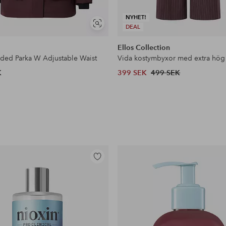
NYHET!
Visa
DEAL
liknande
Ellos Collection
dded Parka W Adjustable Waist
Vida kostymbyxor med extra hög
K
399 SEK
499 SEK
Lägg
till
i
favoriter