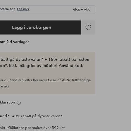
betala sen.
Läs mer
Lägg i varukorgen
Lägg
till
s om 2-4 vardagar
i
favoriter
batt på dyraste varan* + 15% rabatt på resten
ern*. Inkl. mängder av möbler! Använd kod:
är du handlar 2 eller fler varor t.o.m. 11/8. Se fullständiga
 kassan.
klaration
kund?
– 40% rabatt på dyraste varan*
rakt
– Gäller för postpaket över 599 kr*