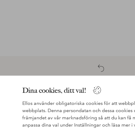
Enkel retur
30 dagars returrätt*
Dina cookies, ditt val!
Ellos använder obligatoriska cookies för att webbpl
webbplats. Denna persondatan och dessa cookies de
Behöver du hjälp?
främjandet av vår marknadsföring så att du kan få
anpassa dina val under Inställningar och läsa mer i
I vår FAQ hittar du svaren på de vanligaste frågorna. Här 
hur du enklast kontaktar oss.