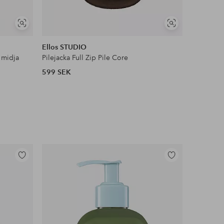
NYHET!
Visa
Visa
DEAL
liknande
liknande
Ellos STUDIO
Ellos Col
 midja
Pilejacka Full Zip Pile Core
Satinblus
599 SEK
399 SEK
Lägg
Lägg
till
till
i
i
favoriter
favoriter