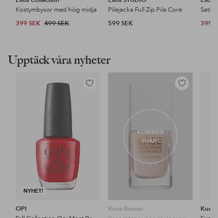
Kostymbyxor med hög midja
Pilejacka Full Zip Pile Core
Satin
399 SEK
499 SEK
599 SEK
399 
Upptäck våra nyheter
Lägg
Lägg
till
till
i
i
favoriter
favoriter
KOMMER
SNART
NYHET!
OPI
Kure Bazaar
Kure 