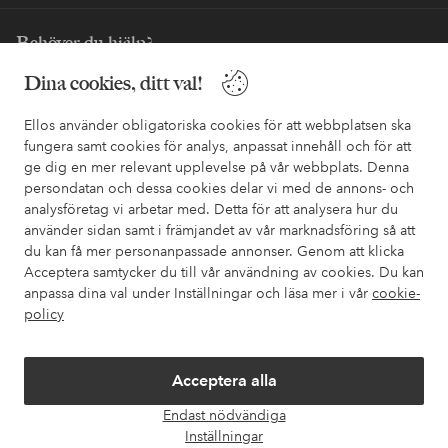
Behöver du hjälp?
Dina cookies, ditt val!
I vår FAQ hittar du svaren på de vanligaste frågorna. Här finns
också information om hur du enklast kontaktar oss.
Ellos använder obligatoriska cookies för att webbplatsen ska
fungera samt cookies för analys, anpassat innehåll och för att
Kundservice
Beställning
Betalsätt
Leveran
ge dig en mer relevant upplevelse på vår webbplats. Denna
persondatan och dessa cookies delar vi med de annons- och
analysföretag vi arbetar med. Detta för att analysera hur du
använder sidan samt i främjandet av vår marknadsföring så att
Mina sidor
du kan få mer personanpassade annonser. Genom att klicka
Acceptera samtycker du till vår användning av cookies. Du kan
Om Ellos
anpassa dina val under Inställningar och läsa mer i vår
cookie-
policy
Våra tjänster
Acceptera alla
Villkor
Endast nödvändiga
Öpp
Inställningar