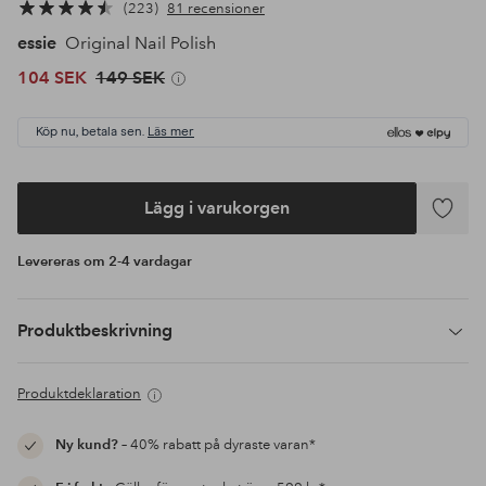
223
81 recensioner
essie
Original Nail Polish
104 SEK
149 SEK
Köp nu, betala sen.
Läs mer
Lägg i varukorgen
Lägg
till
Levereras om 2-4 vardagar
i
favoriter
Produktbeskrivning
Produktdeklaration
Ny kund?
– 40% rabatt på dyraste varan*