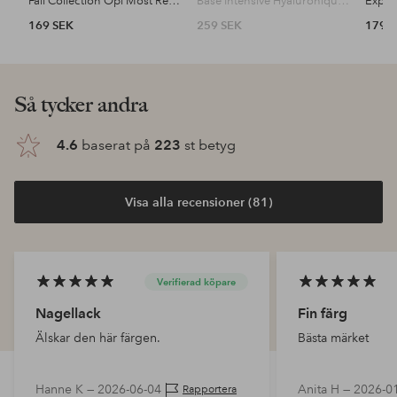
Fall Collection Opi Most Requested
Base Intensive Hyaluronique 10 ml
169 SEK
259 SEK
179 
Så tycker andra
4.6
baserat på
223
st betyg
Visa alla recensioner (81)
Verifierad köpare
Nagellack
Fin färg
Älskar den här färgen.
Bästa märket
Hanne K —
2026-06-04
Anita H —
2026-0
Rapportera