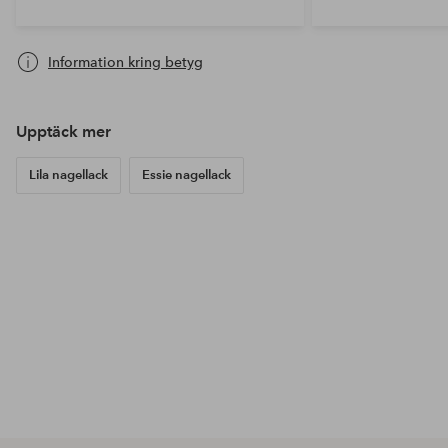
Information kring betyg
Upptäck mer
Lila nagellack
Essie nagellack