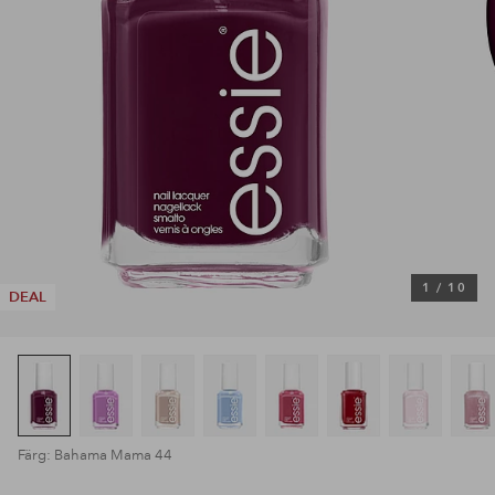
1
/
10
DEAL
Färg: Bahama Mama 44