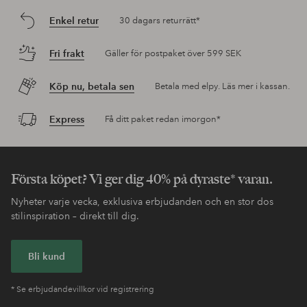
Enkel retur
30 dagars returrätt*
Fri frakt
Gäller för postpaket över 599 SEK
Köp nu, betala sen
Betala med elpy. Läs mer i kassan.
Express
Få ditt paket redan imorgon*
Första köpet? Vi ger dig 40% på dyraste* varan.
Nyheter varje vecka, exklusiva erbjudanden och en stor dos
stilinspiration – direkt till dig.
Bli kund
* Se erbjudandevillkor vid registrering