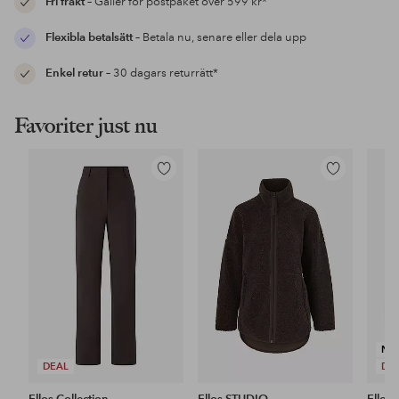
Fri frakt
– Gäller för postpaket över 599 kr*
Flexibla betalsätt
– Betala nu, senare eller dela upp
Enkel retur
– 30 dagars returrätt*
Favoriter just nu
Lägg
Lägg
till
till
i
i
favoriter
favoriter
NY
DEAL
DE
Ellos Collection
Ellos STUDIO
Ellos 