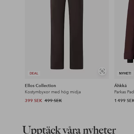
Visa
DEAL
NYHET!
liknande
Ellos Collection
Áhkká
Kostymbyxor med hög midja
Parkas Pa
399 SEK
499 SEK
1 499 SE
Upptäck våra nyheter