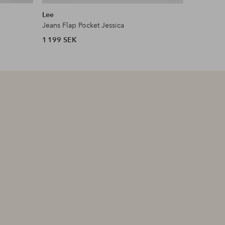
liknande
liknande
Lee
Levi's Plu
Jeans Flap Pocket Jessica
Jeans 311
1 199 SEK
949 SEK