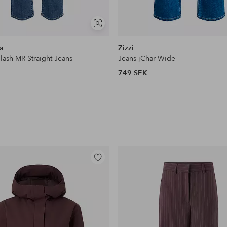
Visa
liknande
a
Zizzi
lash MR Straight Jeans
Jeans jChar Wide
749 SEK
Lägg
till
i
favoriter