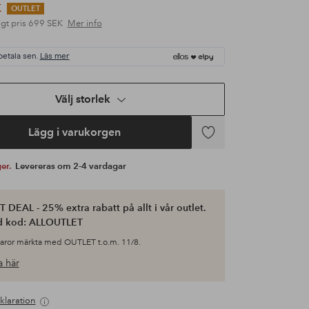
K
OUTLET
gt pris
699 SEK
Mer info
betala sen.
Läs mer
Välj storlek
Lägg i varukorgen
Lägg
till
ger.
Levereras om 2-4 vardagar
i
favoriter
 DEAL - 25% extra rabatt på allt i vår outlet.
d kod: ALLOUTLET
varor märkta med OUTLET t.o.m. 11/8.
 här
klaration