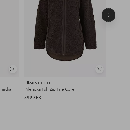
Nästa
produkt
NYHET!
Visa
Visa
DEAL
liknande
liknande
Ellos STUDIO
Ellos Col
 midja
Pilejacka Full Zip Pile Core
Satinblus
599 SEK
399 SEK