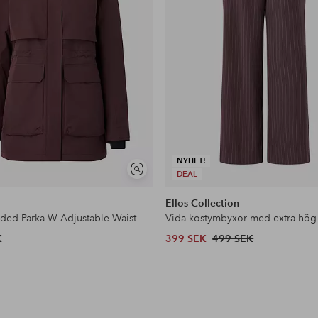
NYHET!
Visa
DEAL
liknande
Ellos Collection
dded Parka W Adjustable Waist
Vida kostymbyxor med extra hög
K
399 SEK
499 SEK