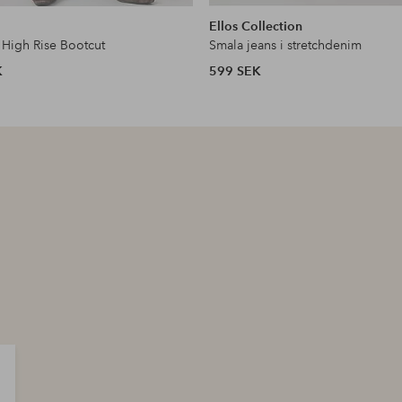
liknande
Ellos Collection
 High Rise Bootcut
Smala jeans i stretchdenim
K
599 SEK