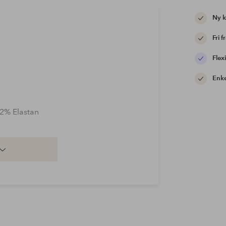
Ny 
Fri f
Flexi
Enke
 2% Elastan