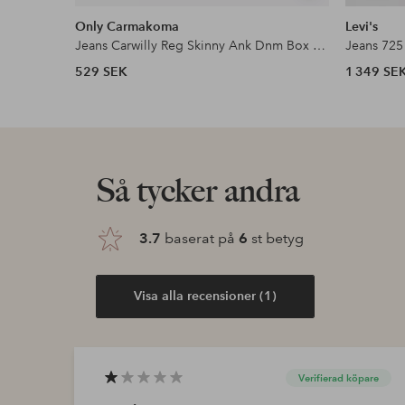
liknande
Only Carmakoma
Levi's
Jeans Carwilly Reg Skinny Ank Dnm Box Noo
Jeans 725
529 SEK
1 349 SE
Så tycker andra
3.7
baserat på
6
st betyg
Visa alla recensioner (1)
Verifierad köpare