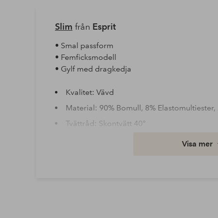
Slim
från
Esprit
• Smal passform
• Femficksmodell
• Gylf med dragkedja
Kvalitet: Vävd
Material: 90% Bomull, 8% Elastomultiester,
Tvättråd: Skontvätt 40°
Utförande: Denim
Visa mer
Artikelnummer: 1746645-02-2634
Ladda ner högupplöst bild
Fri frakt