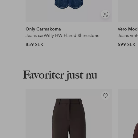
Visa
liknande
Only Carmakoma
Vero Mod
Jeans carWilly HW Flared Rhinestone
Jeans vmF
859 SEK
599 SEK
Favoriter just nu
Lägg
till
i
favoriter