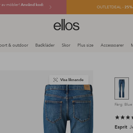
r av möbler!
Använd kod:
OUTLETDEAL -
25% e
Ellos
logotyp
-
gå
port & outdoor
Badkläder
Skor
Plus size
Accessoarer
till
förstasidan
Visa liknande
Färg: Blu
Esprit
Je