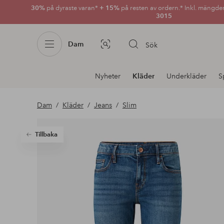
30%
på dyraste varan*
+ 15%
på resten av ordern.* Inkl. mängde
3015
Dam
Sök
Bildsök
Avdelnings
Nyheter
Kläder
Underkläder
S
navigation
Dam
Kläder
Jeans
Slim
Tillbaka