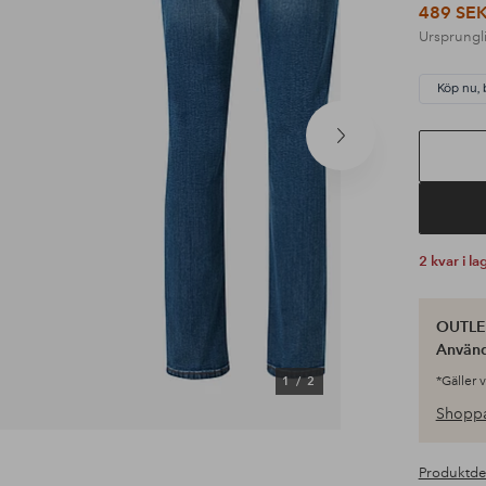
489 SE
Ursprungli
Köp nu, 
Nästa
produkt
2 kvar i la
OUTLET
Använ
1
/
2
*Gäller 
Shoppa
Produktde