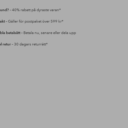
kund?
– 40% rabatt på dyraste varan*
rakt
– Gäller för postpaket över 599 kr*
bla betalsätt
– Betala nu, senare eller dela upp
l retur
– 30 dagars returrätt*