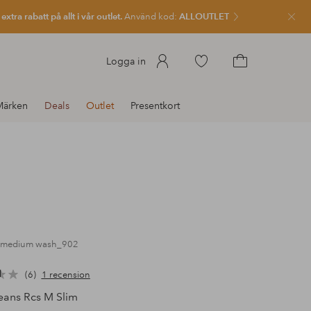
xtra rabatt på allt i vår outlet.
Använd kod:
ALLOUTLET
Stän
Gå
Logga in
till
Gå
favoritmarkerade
till
Märken
Deals
Outlet
Presentkort
produkter
kundvagnen
e medium wash_902
6
1 recension
ans Rcs M Slim