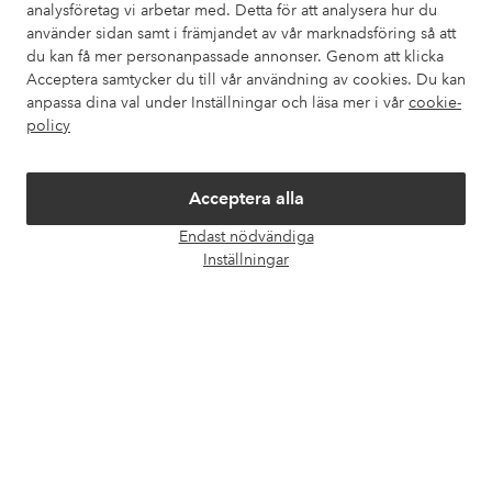
analysföretag vi arbetar med. Detta för att analysera hur du
använder sidan samt i främjandet av vår marknadsföring så att
Våra tjänster
du kan få mer personanpassade annonser. Genom att klicka
Acceptera samtycker du till vår användning av cookies. Du kan
anpassa dina val under Inställningar och läsa mer i vår
cookie-
Villkor
policy
Vänner
Acceptera alla
Endast nödvändiga
Öpp
Inställningar
chatt
Säkra betalningar - Betala direkt eller dela upp
Vill du veta mer om
våra betalalternativ
?
elpy
elpy