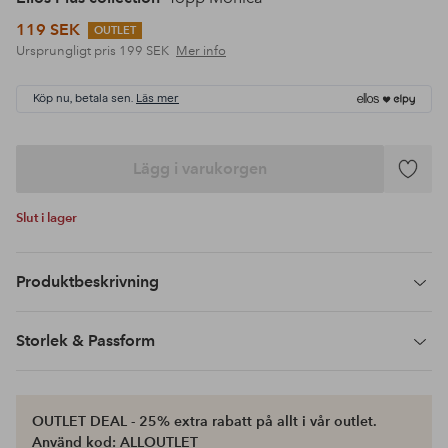
119 SEK
OUTLET
Ursprungligt pris
199 SEK
Mer info
Köp nu, betala sen.
Läs mer
Lägg i varukorgen
Lägg
till
Slut i lager
i
favoriter
Produktbeskrivning
Storlek & Passform
OUTLET DEAL - 25% extra rabatt på allt i vår outlet.
Använd kod: ALLOUTLET