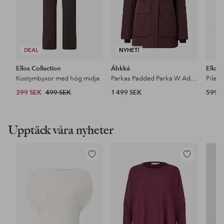
DEAL
NYHET!
Ellos Collection
Áhkká
Ellos
Kostymbyxor med hög midja
Parkas Padded Parka W Adjustable Waist
Pileja
399 SEK
499 SEK
1 499 SEK
599 
Upptäck våra nyheter
Lägg
Lägg
till
till
i
i
favoriter
favoriter