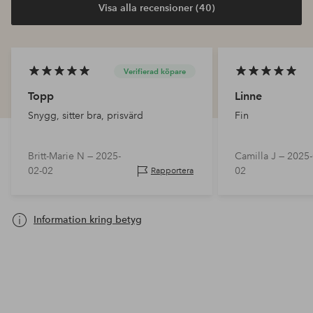
Visa alla recensioner (40)
Verifierad köpare
Topp
Linne
Snygg, sitter bra, prisvärd
Fin
Britt-Marie N —
2025-
Camilla J —
2025-
02-02
02
Rapportera
Information kring betyg