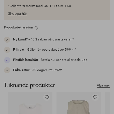
*Gäller varor märkta med OUTLET t.o.m. 11/8.
Shoppa här
Produktdeklaration
Ny kund?
– 40% rabatt på dyraste varan*
Fri frakt
– Gäller för postpaket över 599 kr*
Flexibla betalsätt
– Betala nu, senare eller dela upp
Enkel retur
– 30 dagars returrätt*
Liknande produkter
Visa mer
Lägg
Lägg
till
till
i
i
favoriter
favoriter