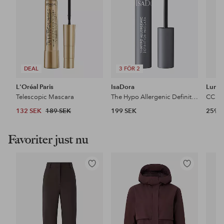
DEAL
3 FÖR 2
L'Oréal Paris
IsaDora
Lume
Telescopic Mascara
The Hypo Allergenic Definition Mascara
132 SEK
189 SEK
199 SEK
259 
Favoriter just nu
Lägg
Lägg
till
till
i
i
favoriter
favoriter