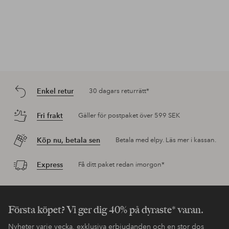
Enkel retur
30 dagars returrätt*
Fri frakt
Gäller för postpaket över 599 SEK
Köp nu, betala sen
Betala med elpy. Läs mer i kassan.
Express
Få ditt paket redan imorgon*
Första köpet? Vi ger dig 40% på dyraste* varan.
Nyheter varje vecka, exklusiva erbjudanden och en stor dos