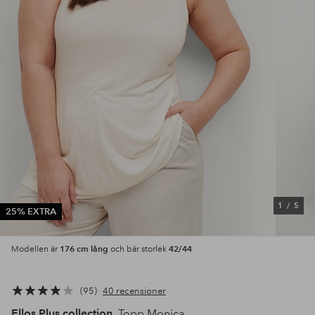
1
/
5
25% EXTRA
176 cm lång
42/44
Modellen är
och bär storlek
95
40 recensioner
Ellos Plus collection
Topp Monica