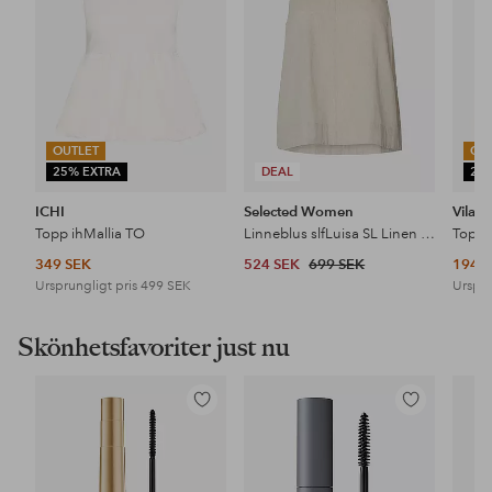
OUTLET
OU
25% EXTRA
DEAL
25
ICHI
Selected Women
Vila
Topp ihMallia TO
Linneblus slfLuisa SL Linen Blend
349 SEK
524 SEK
699 SEK
194 
Ursprungligt pris
499 SEK
Urspru
Skönhetsfavoriter just nu
Lägg
Lägg
till
till
i
i
favoriter
favoriter