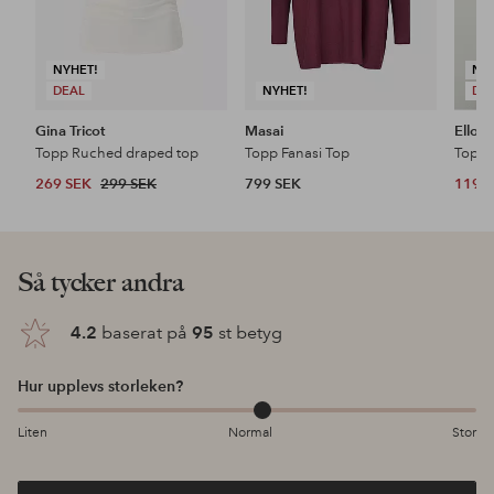
NYHET!
NY
DEAL
NYHET!
DE
Gina Tricot
Masai
Ellos 
Topp Ruched draped top
Topp Fanasi Top
Topp 
269 SEK
299 SEK
799 SEK
119 
Så tycker andra
4.2
baserat på
95
st betyg
Hur upplevs storleken?
Liten
Normal
Stor