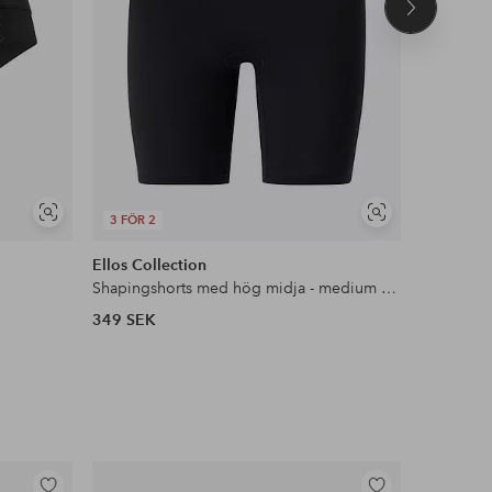
Nästa
produkt
Visa
Visa
3 FÖR 2
3 FÖR 2
liknande
liknande
Ellos Collection
Ellos Col
Shapingshorts med hög midja - medium support
Shapingsho
349 SEK
199 SEK