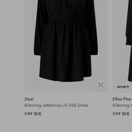
Faktura & Delbetalning
Våra mest fördelaktiga betalsätt
Läs mer
Visa
NYHET!
liknande
Zizzi
Ellos Plus
Klänning caMonica L/S Abk Dress
Klänning 
549 SEK
599 SEK