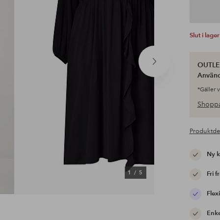
Slut i lager
OUTLET
Nästa
produkt
Använ
*Gäller 
Shoppa
Produktde
Ny 
1
/
5
Fri f
Flexi
Enke