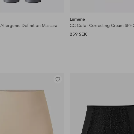
Lumene
Allergenic Definition Mascara
CC Color Correcting Cream SPF 
259 SEK
Lägg
till
i
favoriter