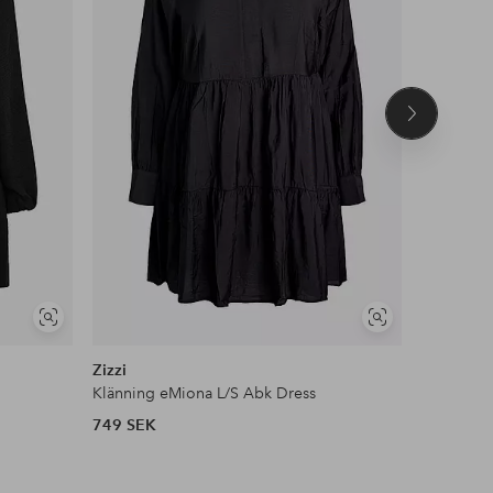
Nästa
produkt
Visa
Visa
NYHET!
liknande
liknande
Zizzi
By Malin
Klänning eMiona L/S Abk Dress
Klänning 
749 SEK
3 600 SE