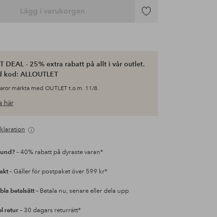
Lägg i varukorgen
Lägg
till
i
favoriter
 DEAL - 25% extra rabatt på allt i vår outlet.
d kod: ALLOUTLET
varor märkta med OUTLET t.o.m. 11/8.
 här
klaration
kund?
– 40% rabatt på dyraste varan*
rakt
– Gäller för postpaket över 599 kr*
bla betalsätt
– Betala nu, senare eller dela upp
l retur
– 30 dagars returrätt*