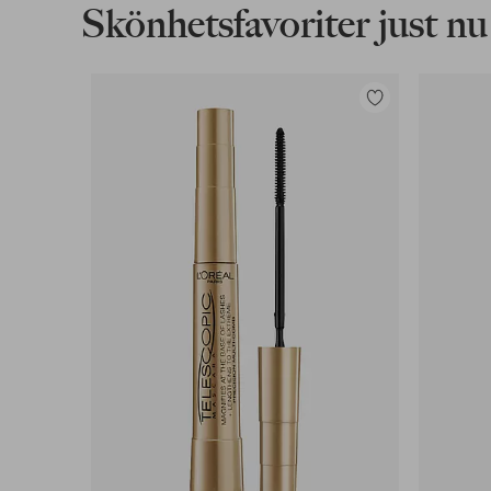
Skönhetsfavoriter just nu
Lägg
till
i
favoriter