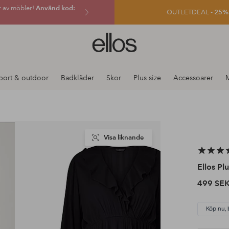
r av möbler!
Använd kod:
OUTLETDEAL -
25% e
Ellos
logotyp
-
gå
port & outdoor
Badkläder
Skor
Plus size
Accessoarer
till
förstasidan
Visa liknande
Ellos Plu
499 SE
Köp nu, 