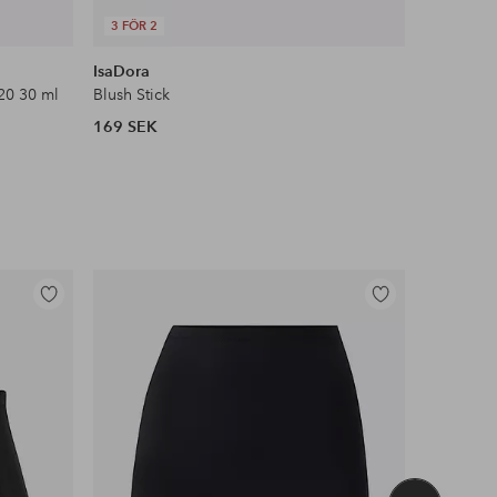
3 FÖR 2
DEAL
IsaDora
Maybelli
20 30 ml
Blush Stick
Face Stud
169 SEK
104 SEK
Lägg
Lägg
till
till
i
i
favoriter
favoriter