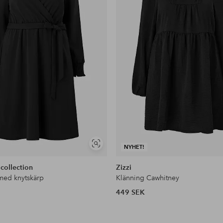
Visa
NYHET!
liknande
 collection
Zizzi
med knytskärp
Klänning Cawhitney
449 SEK