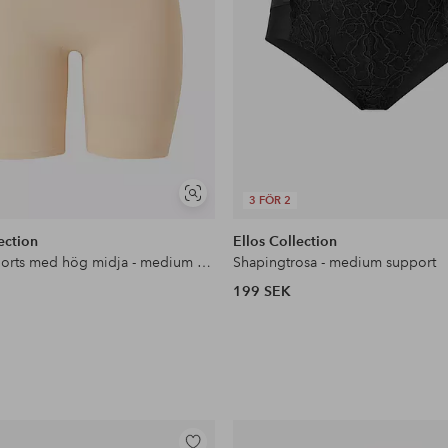
Visa
3 FÖR 2
liknande
ection
Ellos Collection
Shapingshorts med hög midja - medium support
Shapingtrosa - medium support
199 SEK