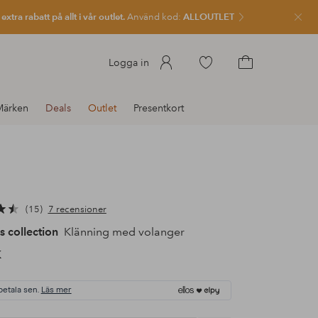
xtra rabatt på allt i vår outlet.
Använd kod:
ALLOUTLET
Stän
Gå
Logga in
till
Gå
favoritmarkerade
till
Märken
Deals
Outlet
Presentkort
produkter
kundvagnen
15
7 recensioner
s collection
Klänning med volanger
K
betala sen.
Läs mer