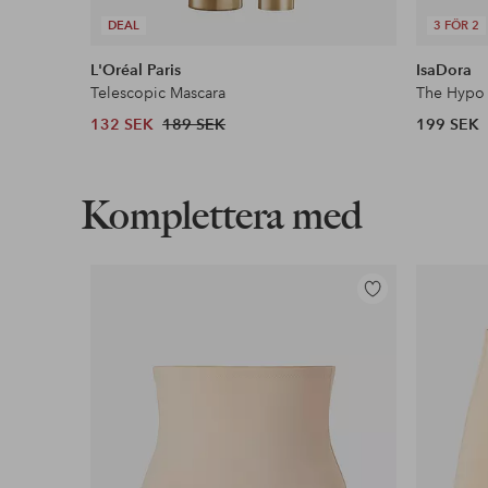
DEAL
3 FÖR 2
L'Oréal Paris
IsaDora
Telescopic Mascara
The Hypo 
132 SEK
189 SEK
199 SEK
Komplettera med
Lägg
till
i
favoriter