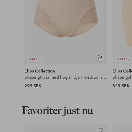
Visa
3 FÖR 2
3 FÖR 2
liknande
Ellos Collection
Ellos Coll
Shapingtrosa med hög midja – medium support
299 SEK
349 SEK
Favoriter just nu