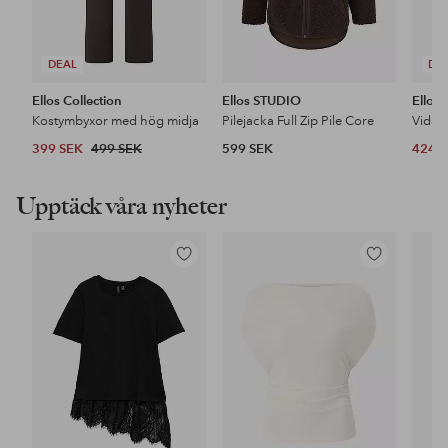
DEAL
DE
Ellos Collection
Ellos STUDIO
Ellos 
Kostymbyxor med hög midja
Pilejacka Full Zip Pile Core
399 SEK
499 SEK
599 SEK
424 
Upptäck våra nyheter
Lägg
Lägg
till
till
i
i
favoriter
favoriter