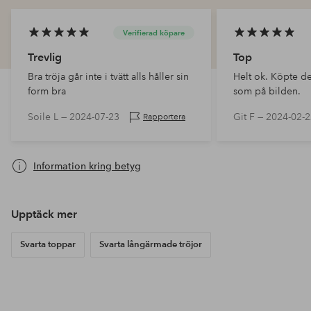
Verifierad köpare
Trevlig
Top
Bra tröja går inte i tvätt alls håller sin
Helt ok. Köpte d
form bra
som på bilden.
Soile L —
2024-07-23
Git F —
2024-02-2
Rapportera
Information kring betyg
Upptäck mer
Svarta toppar
Svarta långärmade tröjor