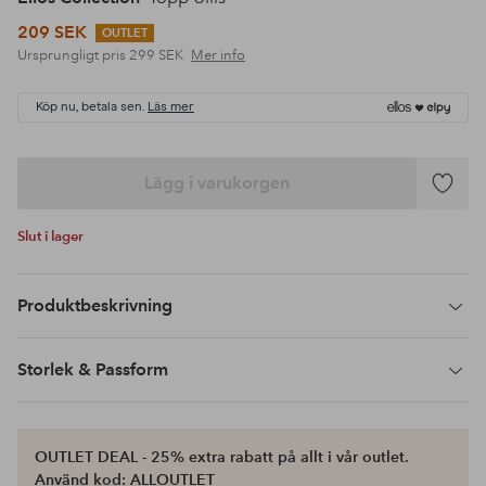
209 SEK
OUTLET
Ursprungligt pris
299 SEK
Mer info
Köp nu, betala sen.
Läs mer
Lägg i varukorgen
Lägg
till
Slut i lager
i
favoriter
Produktbeskrivning
Storlek & Passform
OUTLET DEAL - 25% extra rabatt på allt i vår outlet.
Använd kod: ALLOUTLET