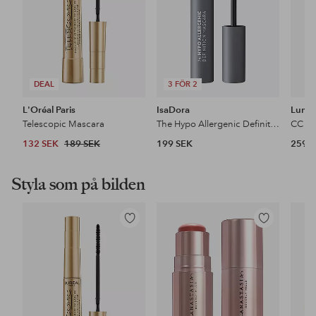
DEAL
3 FÖR 2
L'Oréal Paris
IsaDora
Lume
Telescopic Mascara
The Hypo Allergenic Definition Mascara
132 SEK
189 SEK
199 SEK
259 
Styla som på bilden
Lägg
Lägg
till
till
i
i
favoriter
favoriter