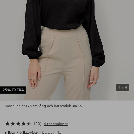
1
/
4
25% EXTRA
175 cm lång
34/36
Modellen är
och bär storlek
20
4 recensioner
Ellos Collection
Topp Ullis