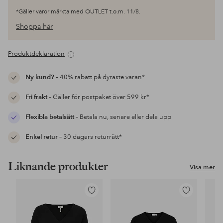
*Gäller varor märkta med OUTLET t.o.m. 11/8.
Shoppa här
Produktdeklaration
Ny kund?
– 40% rabatt på dyraste varan*
Fri frakt
– Gäller för postpaket över 599 kr*
Flexibla betalsätt
– Betala nu, senare eller dela upp
Enkel retur
– 30 dagars returrätt*
Liknande produkter
Visa mer
Lägg
Lägg
till
till
i
i
favoriter
favoriter