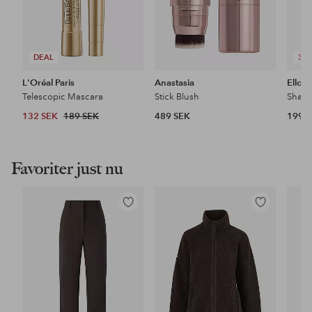
DEAL
3 F
L'Oréal Paris
Anastasia
Ellos 
Telescopic Mascara
Stick Blush
132 SEK
189 SEK
489 SEK
199 
Favoriter just nu
Lägg
Lägg
till
till
i
i
favoriter
favoriter