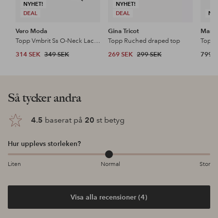
NYHET!
NYHET!
DEAL
DEAL
NY
Vero Moda
Gina Tricot
Masai
Topp Vmbrit Ss O-Neck Lace T-Shirt Jrs
Topp Ruched draped top
Topp 
314 SEK
349 SEK
269 SEK
299 SEK
799 
Så tycker andra
4.5
baserat på
20
st betyg
Hur upplevs storleken?
Liten
Normal
Stor
Visa alla recensioner (4)