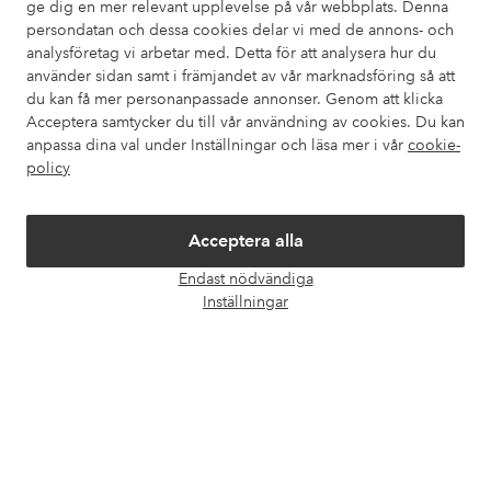
ge dig en mer relevant upplevelse på vår webbplats. Denna
Om Ellos
persondatan och dessa cookies delar vi med de annons- och
analysföretag vi arbetar med. Detta för att analysera hur du
använder sidan samt i främjandet av vår marknadsföring så att
Våra tjänster
du kan få mer personanpassade annonser. Genom att klicka
Acceptera samtycker du till vår användning av cookies. Du kan
anpassa dina val under Inställningar och läsa mer i vår
cookie-
Villkor
policy
Vänner
Acceptera alla
Endast nödvändiga
Öpp
Inställningar
chatt
Säkra betalningar - Betala direkt eller dela upp
Vill du veta mer om
våra betalalternativ
?
elpy
elpy