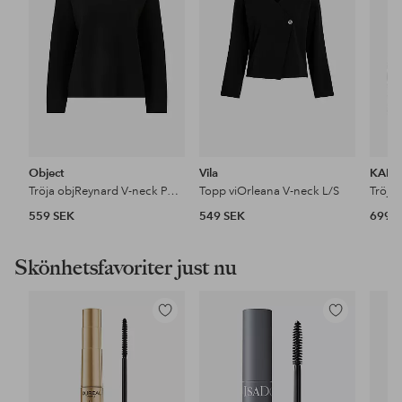
Object
Vila
KAFF
Tröja objReynard V-neck Pullover
Topp viOrleana V-neck L/S
559 SEK
549 SEK
699 
Skönhetsfavoriter just nu
Lägg
Lägg
till
till
i
i
favoriter
favoriter