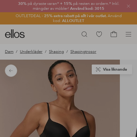
30%
på dyraste varan*
+ 15%
på resten av ordern.* Inkl.
Stän
mängder av möbler!
Använd kod: 3015
OUTLETDEAL -
25% extra rabatt på allt i vår outlet.
Använd
kod:
ALLOUTLET
Ellos
Gå
Sök
logotyp
till
Gå
-
favoritmarkerade
till
Dam
Underkläder
Shaping
Shapingtrosor
gå
produkter
kundvagne
till
förstasidan
Visa liknande
Tillbaka