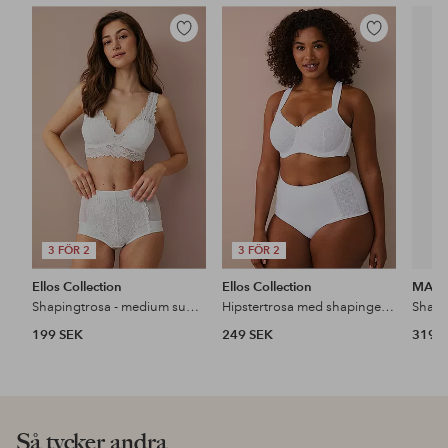
Lägg
Lägg
till
till
i
i
favoriter
favoriter
3 FÖR 2
3 FÖR 2
Ellos Collection
Ellos Collection
MAGI
Shapingtrosa - medium support
Hipstertrosa med shapingeffekt
199 SEK
249 SEK
319 
Så tycker andra