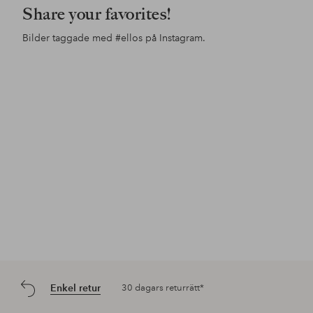
Share your favorites!
Bilder taggade med
#ellos
på Instagram.
Inlägg
ellosofficial
Inlägg
ellosofficial
Inl
ello
publicerat
publicerat
pub
av
av
av
Enkel retur
30 dagars returrätt*