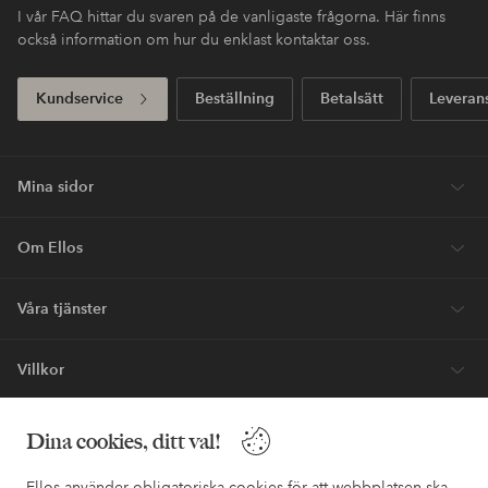
I vår FAQ hittar du svaren på de vanligaste frågorna. Här finns
också information om hur du enklast kontaktar oss.
Kundservice
Beställning
Betalsätt
Leveran
Mina sidor
Om Ellos
Våra tjänster
Villkor
Vänner
Dina cookies, ditt val!
Ellos använder obligatoriska cookies för att webbplatsen ska