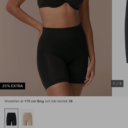
1
/
5
25% EXTRA
175 cm lång
38
Modellen är
och bär storlek