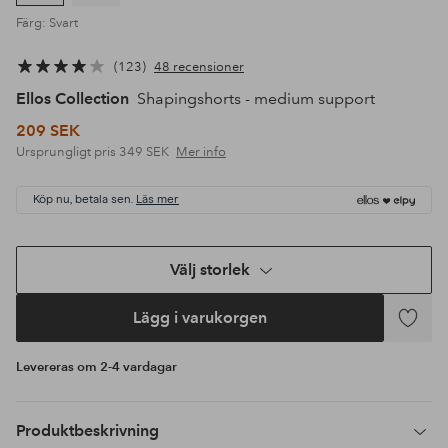
Färg: Svart
123
48 recensioner
Ellos Collection
Shapingshorts - medium support
209 SEK
Ursprungligt pris
349 SEK
Mer info
Köp nu, betala sen.
Läs mer
Välj storlek
Lägg i varukorgen
Lägg
till
Levereras om 2-4 vardagar
i
favoriter
Produktbeskrivning