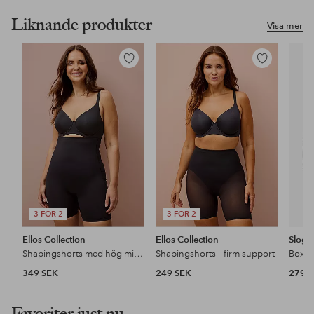
Liknande produkter
Visa mer
Lägg
Lägg
till
till
i
i
favoriter
favoriter
3 FÖR 2
3 FÖR 2
Ellos Collection
Ellos Collection
Slogg
Shapingshorts med hög midja - medium support
Shapingshorts – firm support
349 SEK
249 SEK
279 
Favoriter just nu