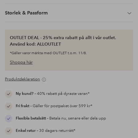
Storlek & Passform
OUTLET DEAL - 25% extra rabatt på allt i vår outlet.
Använd kod: ALLOUTLET
*Gäller varor märkta med OUTLET t.o.m. 11/8.
Shoppa här
Produktdeklaration
Ny kund?
– 40% rabatt på dyraste varan*
Fri frakt
– Gäller för postpaket över 599 kr*
Flexibla betalsätt
– Betala nu, senare eller dela upp
Enkel retur
– 30 dagars returrätt*