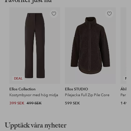
Lägg
Lägg
till
till
i
i
favoriter
favoriter
DEAL
NY
Ellos Collection
Ellos STUDIO
Áhkk
Kostymbyxor med hög midja
Pilejacka Full Zip Pile Core
399 SEK
499 SEK
599 SEK
1 499
Upptäck våra nyheter