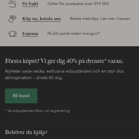
Fri frakt
Gäller för postpaket över 599 SEK
Köp nu, betala sen
Betala med elpy. Läs mer i kassan.
Express
Få ditt paket redan imorgon*
Första köpet? Vi ger dig 40% på dyraste* varan.
Nyheter varje vecka, exklusiva erbjudanden och en stor dos
stilinspiration – direkt till dig.
Bli kund
* Se erbjudandevillkor vid registrering
Behöver du hjälp?