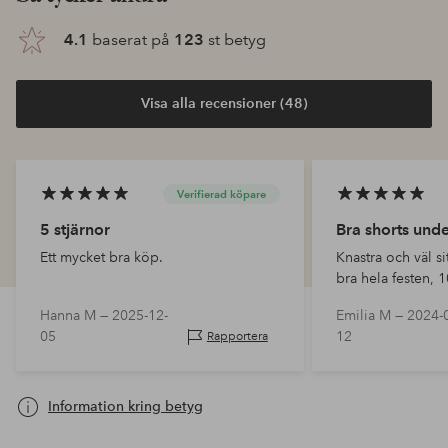
4.1
baserat på
123
st betyg
Visa alla recensioner (48)
Verifierad köpare
5 stjärnor
Bra shorts und
Ett mycket bra köp.
Knastra och väl si
bra hela festen,
inte justera ens e
Hanna M —
2025-12-
Emilia M —
2024-
05
12
Rapportera
Information kring betyg