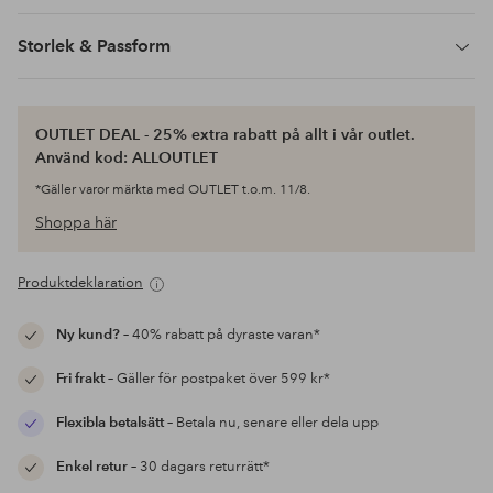
Storlek & Passform
OUTLET DEAL - 25% extra rabatt på allt i vår outlet.
Använd kod: ALLOUTLET
*Gäller varor märkta med OUTLET t.o.m. 11/8.
Shoppa här
Produktdeklaration
Ny kund?
– 40% rabatt på dyraste varan*
Fri frakt
– Gäller för postpaket över 599 kr*
Flexibla betalsätt
– Betala nu, senare eller dela upp
Enkel retur
– 30 dagars returrätt*