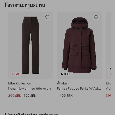
Favoriter just nu
Lägg
Lägg
till
till
i
i
favoriter
favoriter
NY
DEAL
NYHET!
DE
Ellos Collection
Áhkká
Ellos 
Kostymbyxor med hög midja
Parkas Padded Parka W Adjustable Waist
399 SEK
499 SEK
1 499 SEK
399 
Upptäck våra nyheter