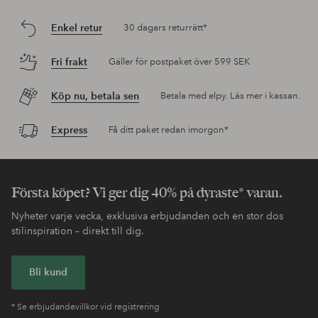
Enkel retur
30 dagars returrätt*
Fri frakt
Gäller för postpaket över 599 SEK
Köp nu, betala sen
Betala med elpy. Läs mer i kassan.
Express
Få ditt paket redan imorgon*
Första köpet? Vi ger dig 40% på dyraste* varan.
Nyheter varje vecka, exklusiva erbjudanden och en stor dos
stilinspiration – direkt till dig.
Bli kund
* Se erbjudandevillkor vid registrering