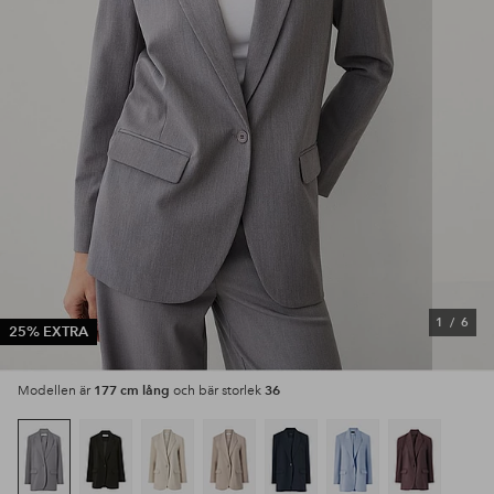
1
/
6
25% EXTRA
177 cm lång
36
Modellen är
och bär storlek