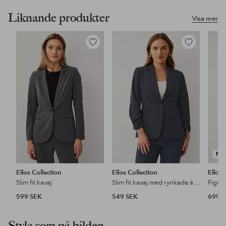
Liknande produkter
Visa mer
Lägg
Lägg
till
till
i
i
favoriter
favoriter
NY
Ellos Collection
Ellos Collection
Ellos 
Slim fit kavaj
Slim fit kavaj med rynkade ärmar
Figur
599 SEK
549 SEK
699 
Styla som på bilden