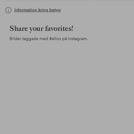
Information kring betyg
Share your favorites!
Bilder taggade med
#ellos
på Instagram.
Inlägg
lindamariie
Inlägg
jessicafrej
Inl
ello
publicerat
publicerat
pub
av
av
av