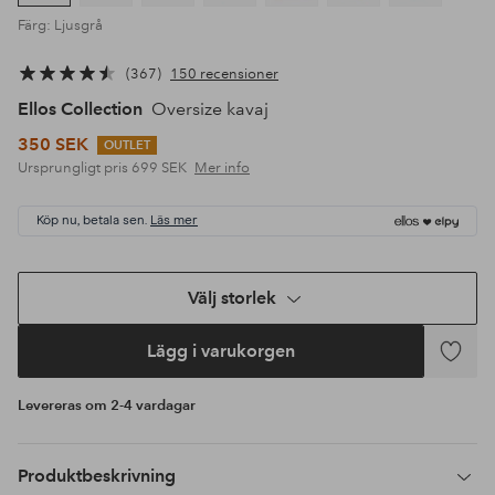
Färg: Ljusgrå
367
150 recensioner
Ellos Collection
Oversize kavaj
350 SEK
OUTLET
Ursprungligt pris
699 SEK
Mer info
Köp nu, betala sen.
Läs mer
Välj storlek
Lägg i varukorgen
Lägg
till
Levereras om 2-4 vardagar
i
favoriter
Produktbeskrivning