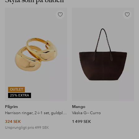
Lägg
Lägg
till
till
i
i
favoriter
favoriter
OUTLET
25% EXTRA
Pilgrim
Mango
Harrison ringar, 2-i-1 set, guldpläterade
Väska G-- Curro
324 SEK
1 499 SEK
Ursprungligt pris
499 SEK