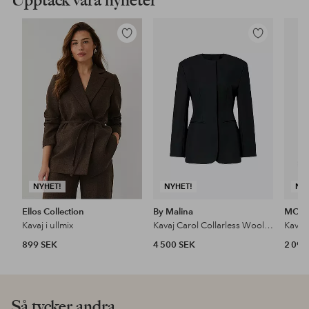
Lägg
Lägg
till
till
i
i
favoriter
favoriter
NYHET!
NYHET!
NY
Ellos Collection
By Malina
MOS
Kavaj i ullmix
Kavaj Carol Collarless Wool-silk Evening Blazer
Kavaj
899 SEK
4 500 SEK
2 099
Så tycker andra