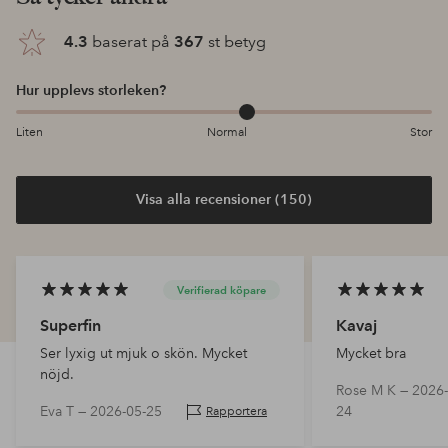
4.3
baserat på
367
st betyg
Hur upplevs storleken?
Liten
Normal
Stor
Visa alla recensioner (150)
Verifierad köpare
Superfin
Kavaj
Ser lyxig ut mjuk o skön. Mycket
Mycket bra
nöjd.
Rose M K —
2026-
Eva T —
2026-05-25
24
Rapportera