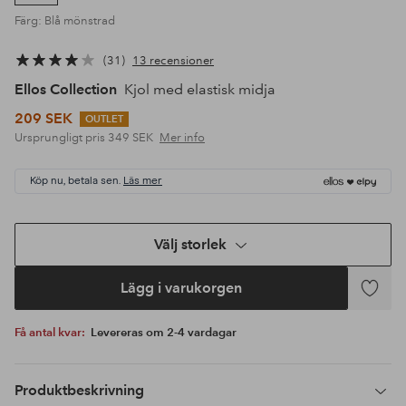
Färg: Blå mönstrad
31
13 recensioner
Ellos Collection
Kjol med elastisk midja
209 SEK
OUTLET
Ursprungligt pris
349 SEK
Mer info
Köp nu, betala sen.
Läs mer
Välj storlek
Lägg i varukorgen
Lägg
till
Få antal kvar:
Levereras om 2-4 vardagar
i
favoriter
Produktbeskrivning