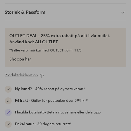
Storlek & Passform
OUTLET DEAL - 25% extra rabatt på allt i vår outlet.
Använd kod: ALLOUTLET
*Gäller varor märkta med OUTLET t.o.m. 11/8.
Shoppa här
Produktdeklaration
Ny kund?
– 40% rabatt på dyraste varan*
Fri frakt
– Gäller för postpaket över 599 kr*
Flexibla betalsätt
– Betala nu, senare eller dela upp
Enkel retur
– 30 dagars returrätt*