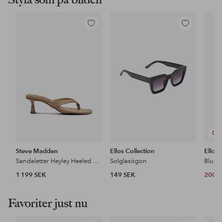
Lägg
Lägg
till
till
i
i
favoriter
favoriter
DE
Steve Madden
Ellos Collection
Ellos 
Sandaletter Heyley Heeled Sandals
Solglasögon
Blus i
1 199 SEK
149 SEK
200 
Favoriter just nu