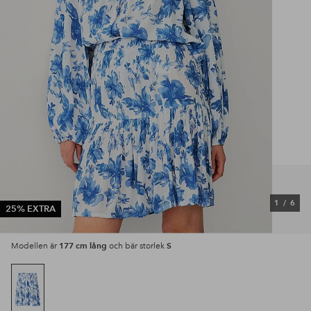
1
/
6
25% EXTRA
177 cm lång
S
Modellen är
och bär storlek