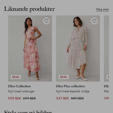
Liknande produkter
Visa mer
Lägg
Lägg
till
till
i
i
favoriter
favoriter
DEAL
DEAL
DE
Ellos Collection
Ellos Plus collection
Ellos 
Kjol med volanger
Kjol med elastisk midja
Maxikj
559 SEK
699 SEK
337 SEK
449 SEK
399 
Styla som på bilden