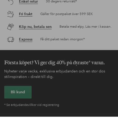
Enkel retur
30 dagars returrätt*
Fri frakt
Gäller för postpaket över 599 SEK
Köp nu, betala sen
Betala med elpy. Läs mer i kassan.
Express
Få ditt paket redan imorgon*
Första köpet? Vi ger dig 40% på dyraste* varan.
Nyheter varje vecka, exklusiva erbjudanden och en stor dos
stilinspiration – direkt till dig.
Bli kund
* Se erbjudandevillkor vid registrering