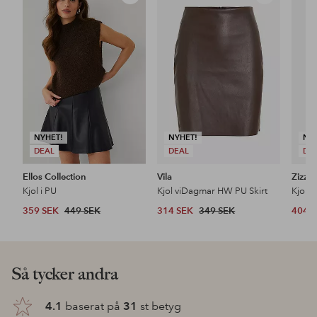
till
till
i
i
favoriter
favoriter
NYHET!
NYHET!
NY
DEAL
DEAL
DE
Ellos Collection
Vila
Zizzi
Kjol i PU
Kjol viDagmar HW PU Skirt
Kjol V
359 SEK
449 SEK
314 SEK
349 SEK
404 
Så tycker andra
4.1
baserat på
31
st betyg