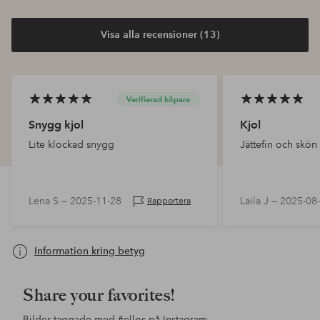
Visa alla recensioner (13)
Verifierad köpare
Snygg kjol
Kjol
Lite klockad snygg
Jättefin och skön 
Lena S —
2025-11-28
Laila J —
2025-08
Rapportera
Information kring betyg
Share your favorites!
Bilder taggade med
#ellos
på Instagram.