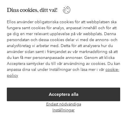
Behöver du hjälp?
Dina cookies, ditt val!
I vår FAQ hittar du svaren på de vanligaste frågorna. Här finns
också information om hur du enklast kontaktar oss.
Ellos använder obligatoriska cookies för att webbplatsen ska
fungera samt cookies för analys, anpassat innehåll och för att
ge dig en mer relevant upplevelse på vår webbplats. Denna
Kundservice
Beställning
Betalsätt
Leveran
persondatan och dessa cookies delar vi med de annons- och
analysföretag vi arbetar med. Detta för att analysera hur du
använder sidan samt i främjandet av vår marknadsföring så att
du kan få mer personanpassade annonser. Genom att klicka
Mina sidor
Acceptera samtycker du till vår användning av cookies. Du kan
anpassa dina val under Inställningar och läsa mer i vår
cookie-
policy
Om Ellos
Våra tjänster
Acceptera alla
Endast nödvändiga
Öpp
Villkor
Inställningar
chatt
Vänner