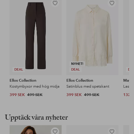
Lägg
Lägg
till
till
i
i
favoriter
favoriter
NYHET!
DEAL
DEAL
DE
Ellos Collection
Ellos Collection
Maybe
Kostymbyxor med hög midja
Satinblus med spetskant
399 SEK
499 SEK
399 SEK
499 SEK
132 
Upptäck våra nyheter
Lägg
Lägg