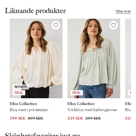
Liknande produkter
Visa mer
Lägg
Lägg
till
till
i
i
favoriter
favoriter
NYHET!
DEAL
DEAL
DE
Ellos Collection
Ellos Collection
Ellos 
Blus med rynkdetaljer
Trikåblus med ballongärmar
Blus 
399 SEK
499 SEK
239 SEK
299 SEK
224 
Skönhetsfavoriter just nu