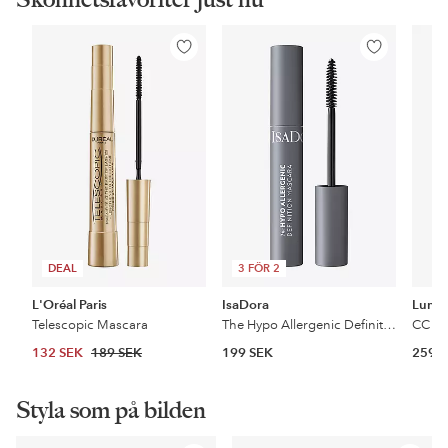
Lägg
Lägg
till
till
i
i
favoriter
favoriter
DEAL
3 FÖR 2
L'Oréal Paris
IsaDora
Lume
Telescopic Mascara
The Hypo Allergenic Definition Mascara
132 SEK
189 SEK
199 SEK
259 
Styla som på bilden