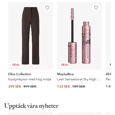
Lägg
Lägg
till
till
i
i
favoriter
favoriter
DEAL
DEAL
NY
Ellos Collection
Maybelline
Áhkk
Kostymbyxor med hög midja
Lash Sensational Sky High Mascara
399 SEK
499 SEK
132 SEK
189 SEK
1 499
Upptäck våra nyheter