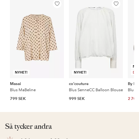
Lägg
Lägg
till
till
i
i
favoriter
favoriter
NY
NYHET!
NYHET!
DE
Masai
co’couture
By Ma
Blus MaBeline
Blus SenneCC Balloon Blouse
799 SEK
999 SEK
2 700
Så tycker andra