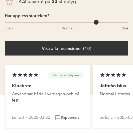
4.3
baserat på
23
st betyg
Hur upplevs storleken?
Liten
Normal
Stor
Visa alla recensioner (10)
Verifierad köpare
Klockren
Jättefin blus
Användbar både i vardagen och på
Normal i storlek.
fest
Lena J —
2025-03-22
Sofia L —
2025-03
Rapportera