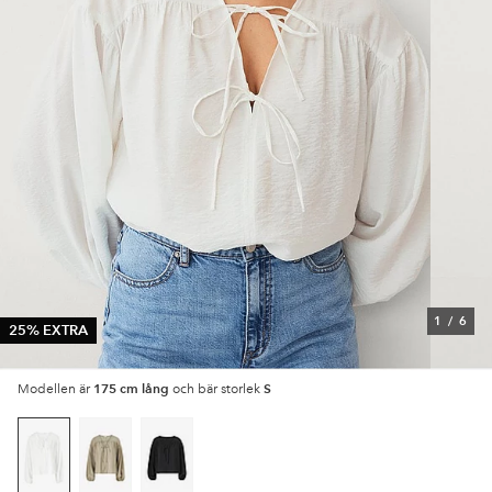
1
/
6
25% EXTRA
175 cm lång
S
Modellen är
och bär storlek