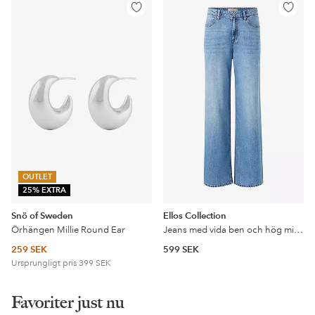
Lägg
Lägg
till
till
i
i
favoriter
favorit
OUTLET
25% EXTRA
Snö of Sweden
Ellos Collection
Örhängen Millie Round Ear
Jeans med vida ben och hög midja
259 SEK
599 SEK
Ursprungligt pris
399 SEK
Favoriter just nu