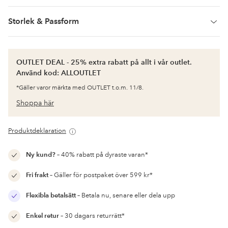
Storlek & Passform
OUTLET DEAL - 25% extra rabatt på allt i vår outlet.
Använd kod: ALLOUTLET
*Gäller varor märkta med OUTLET t.o.m. 11/8.
Shoppa här
Produktdeklaration
Ny kund?
– 40% rabatt på dyraste varan*
Fri frakt
– Gäller för postpaket över 599 kr*
Flexibla betalsätt
– Betala nu, senare eller dela upp
Enkel retur
– 30 dagars returrätt*