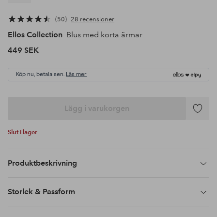
50
28 recensioner
Ellos Collection
Blus med korta ärmar
449 SEK
Köp nu, betala sen.
Läs mer
Lägg i varukorgen
Lägg
till
Slut i lager
i
favoriter
Produktbeskrivning
Storlek & Passform