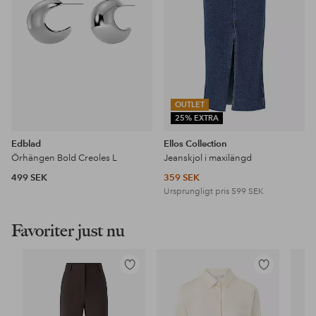
OUTLET
25% EXTRA
Edblad
Ellos Collection
Örhängen Bold Creoles L
Jeanskjol i maxilängd
499 SEK
359 SEK
Ursprungligt pris
599 SEK
Favoriter just nu
Lägg
Lägg
till
till
i
i
favoriter
favoriter