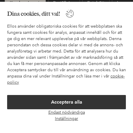
Kundservice
Beställning
Betalsätt
Leveran
Dina cookies, ditt val!
Ellos använder obligatoriska cookies för att webbplatsen ska
Mina sidor
fungera samt cookies för analys, anpassat innehåll och för att
ge dig en mer relevant upplevelse på vår webbplats. Denna
Om Ellos
persondatan och dessa cookies delar vi med de annons- och
analysföretag vi arbetar med. Detta för att analysera hur du
använder sidan samt i främjandet av vår marknadsföring så att
Våra tjänster
du kan få mer personanpassade annonser. Genom att klicka
Acceptera samtycker du till vår användning av cookies. Du kan
anpassa dina val under Inställningar och läsa mer i vår
cookie-
Villkor
policy
Vänner
Acceptera alla
Endast nödvändiga
Öpp
Inställningar
chatt