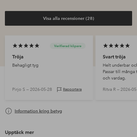
Visa alla recensioner (28)
Verifierad köpare
Tröja
Svart tröja
Behagligt tyg
Helt underbar oc
Passar till många t
och vardag.
Pirjo S —
2026-05-28
Ritva R —
2026-05
Rapportera
Information kring betyg
Upptäck mer