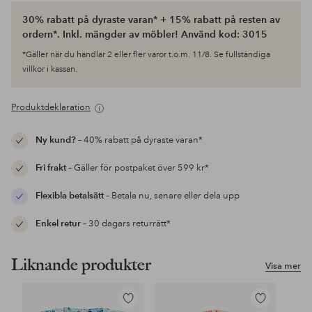
30% rabatt på dyraste varan* + 15% rabatt på resten av
ordern*. Inkl. mängder av möbler! Använd kod: 3015
*Gäller när du handlar 2 eller fler varor t.o.m. 11/8. Se fullständiga
villkor i kassan.
Produktdeklaration
Ny kund?
– 40% rabatt på dyraste varan*
Fri frakt
– Gäller för postpaket över 599 kr*
Flexibla betalsätt
– Betala nu, senare eller dela upp
Enkel retur
– 30 dagars returrätt*
Liknande produkter
Visa mer
Lägg
Lägg