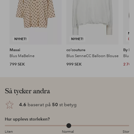
NY
NYHET!
NYHET!
DE
Masai
co’couture
By Ma
Blus MaBeline
Blus SenneCC Balloon Blouse
799 SEK
999 SEK
2 700
Så tycker andra
4.6
baserat på
50
st betyg
Hur upplevs storleken?
Liten
Normal
Stor