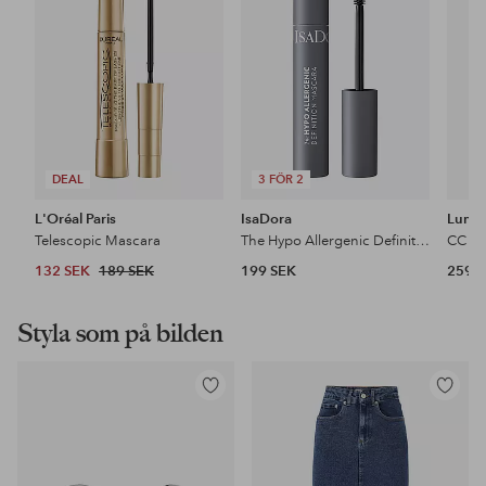
favoriter
favoriter
DEAL
3 FÖR 2
L'Oréal Paris
IsaDora
Lume
Telescopic Mascara
The Hypo Allergenic Definition Mascara
132 SEK
189 SEK
199 SEK
259 
Styla som på bilden
Lägg
Lägg
till
till
i
i
favoriter
favoriter