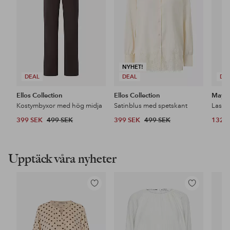
NYHET!
DEAL
DEAL
DE
Ellos Collection
Ellos Collection
Maybe
Kostymbyxor med hög midja
Satinblus med spetskant
399 SEK
499 SEK
399 SEK
499 SEK
132 
Upptäck våra nyheter
Lägg
Lägg
till
till
i
i
favoriter
favoriter