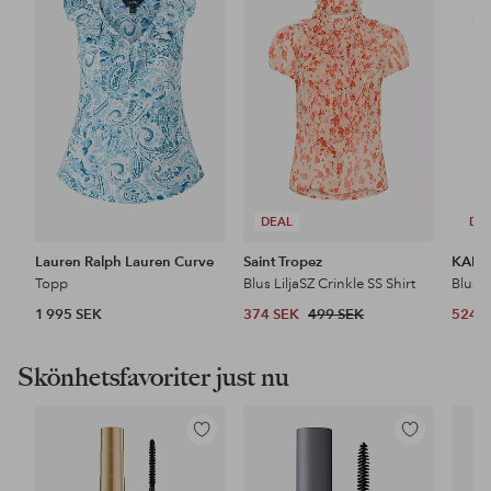
till
till
i
i
favoriter
favoriter
DEAL
DE
Lauren Ralph Lauren Curve
Saint Tropez
KAFF
Topp
Blus LiljaSZ Crinkle SS Shirt
Blus 
1 995 SEK
374 SEK
499 SEK
524 
Skönhetsfavoriter just nu
Lägg
Lägg
till
till
i
i