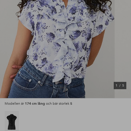
1
/
5
174 cm lång
S
Modellen är
och bär storlek