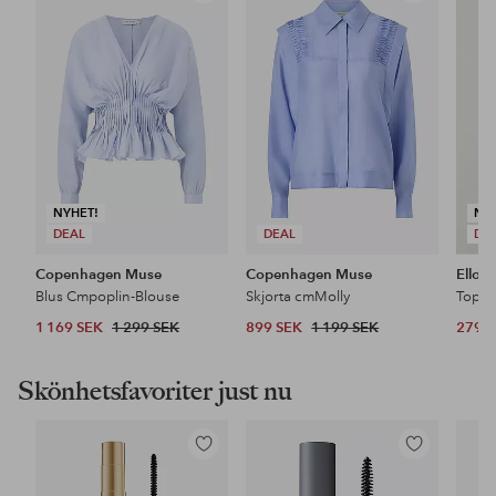
till
till
i
i
favoriter
favoriter
NYHET!
NY
DEAL
DEAL
DE
Copenhagen Muse
Copenhagen Muse
Ellos 
Blus Cmpoplin-Blouse
Skjorta cmMolly
Topp i
1 169 SEK
1 299 SEK
899 SEK
1 199 SEK
279 
Skönhetsfavoriter just nu
Lägg
Lägg
till
till
i
i