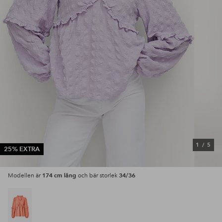
1
/
5
25% EXTRA
174 cm lång
34/36
Modellen är
och bär storlek