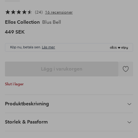
24
16 recensioner
Ellos Collection
Blus Bell
449 SEK
Köp nu, betala sen.
Läs mer
Lägg i varukorgen
Lägg
till
Slut i lager
i
favoriter
Produktbeskrivning
Storlek & Passform