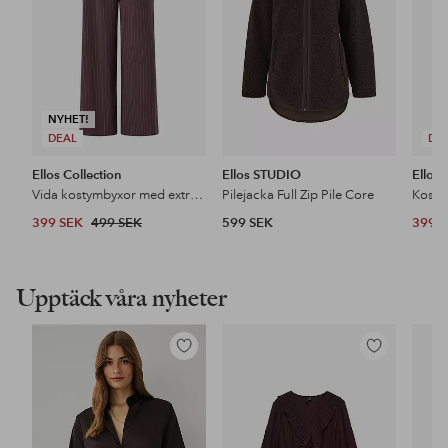
NYHET!
DEAL
DE
Ellos Collection
Ellos STUDIO
Ellos 
Vida kostymbyxor med extra hög midja
Pilejacka Full Zip Pile Core
Kosty
399 SEK
499 SEK
599 SEK
399 
Upptäck våra nyheter
Lägg
Lägg
till
till
i
i
favoriter
favoriter