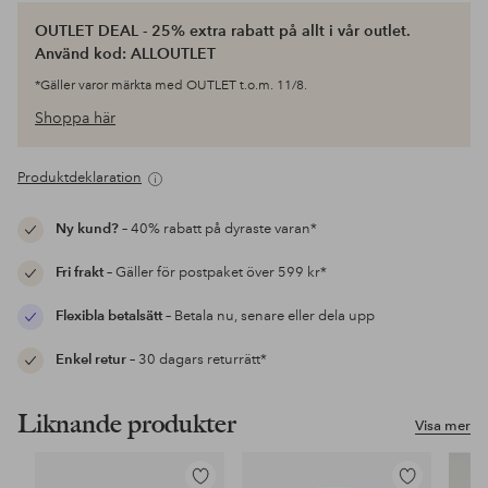
OUTLET DEAL - 25% extra rabatt på allt i vår outlet.
Använd kod: ALLOUTLET
*Gäller varor märkta med OUTLET t.o.m. 11/8.
Shoppa här
Produktdeklaration
Ny kund?
– 40% rabatt på dyraste varan*
Fri frakt
– Gäller för postpaket över 599 kr*
Flexibla betalsätt
– Betala nu, senare eller dela upp
Enkel retur
– 30 dagars returrätt*
Liknande produkter
Visa mer
Lägg
Lägg