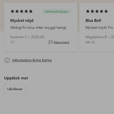
Verifierad köpare
Mycket nöjd
Blus Bell
Väldigt fin blus sitter snyggt ledigt
Mycket nöjd! Fin
Susanne V —
2025-05-
Magdalena B —
2
17
04-10
Rapportera
Information kring betyg
Upptäck mer
Lila blusar