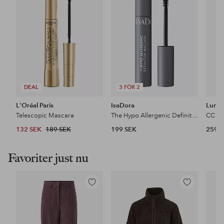
favoriter
favoriter
DEAL
3 FÖR 2
L'Oréal Paris
IsaDora
Lume
Telescopic Mascara
The Hypo Allergenic Definition Mascara
132 SEK
189 SEK
199 SEK
259 
Favoriter just nu
Lägg
Lägg
till
till
i
i
favoriter
favoriter