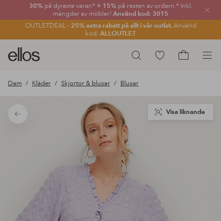
30%
på dyraste varan*
+ 15%
på resten av ordern.* Inkl.
Stän
mängder av möbler!
Använd kod: 3015
OUTLETDEAL -
25% extra rabatt på allt i vår outlet.
Använd
kod:
ALLOUTLET
Ellos
Gå
Sök
logotyp
till
Gå
-
favoritmarkerade
till
Dam
Kläder
Skjortor & blusar
Blusar
gå
produkter
kundvagne
till
förstasidan
Visa liknande
Tillbaka