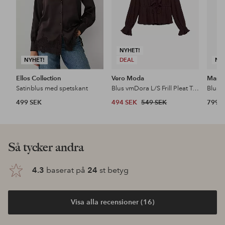
NYHET!
NYHET!
DEAL
NY
Ellos Collection
Vero Moda
Masai
Satinblus med spetskant
Blus vmDora L/S Frill Pleat Top
Blus 
499 SEK
494 SEK
549 SEK
799 
Så tycker andra
4.3
baserat på
24
st betyg
Visa alla recensioner (16)