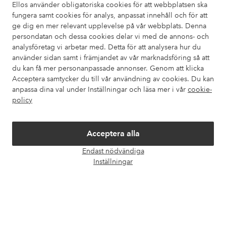
Ellos använder obligatoriska cookies för att webbplatsen ska
också information om hur du enklast kontaktar oss.
fungera samt cookies för analys, anpassat innehåll och för att
ge dig en mer relevant upplevelse på vår webbplats. Denna
Kundservice
Beställning
Betalsätt
Leveran
persondatan och dessa cookies delar vi med de annons- och
analysföretag vi arbetar med. Detta för att analysera hur du
använder sidan samt i främjandet av vår marknadsföring så att
du kan få mer personanpassade annonser. Genom att klicka
Mina sidor
Acceptera samtycker du till vår användning av cookies. Du kan
anpassa dina val under Inställningar och läsa mer i vår
cookie-
policy
Om Ellos
Våra tjänster
Acceptera alla
Endast nödvändiga
Öpp
Villkor
Inställningar
chatt
Vänner