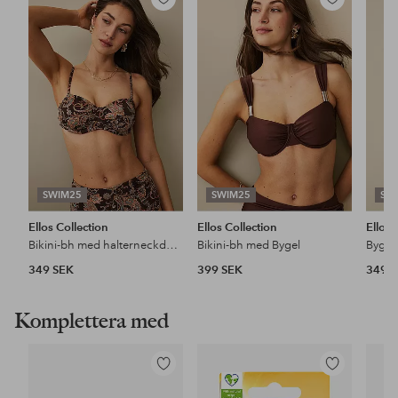
Lägg
Lägg
till
till
i
i
favoriter
favoriter
SWIM25
SWIM25
SW
Ellos Collection
Ellos Collection
Ellos 
Bikini-bh med halterneckdesign
Bikini-bh med Bygel
Bygel
349 SEK
399 SEK
349 
Komplettera med
Lägg
Lägg
till
till