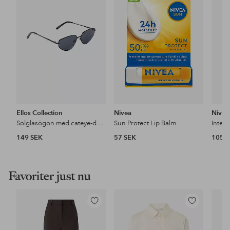
i
i
favoriter
favoriter
Ellos Collection
Nivea
Nivea
Solglasögon med cateye-design
Sun Protect Lip Balm
149 SEK
57 SEK
105 
Favoriter just nu
Lägg
Lägg
till
till
i
i