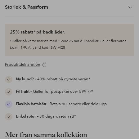
Storlek & Passform
25% rabatt* på badkläder.
*Gäller på varor märkta med SWIM25 när du handlar 2 eller fler varor
t.o.m. 1/9. Använd kod: SWIM25
Produktdeklaration
Ny kund?
– 40% rabatt på dyraste varan*
Fri frakt
– Gäller för postpaket över 599 kr*
Flexibla betalsätt
– Betala nu, senare eller dela upp
Enkel retur
– 30 dagars returrätt*
Mer från samma kollektion