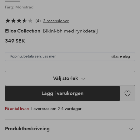
Färg: Mönstrad
4
3 recensioner
Ellos Collection
Bikini-bh med rynkdetalj
349 SEK
Köp nu, betala sen.
Läs mer
Välj storlek
Lägg i varukorgen
Lägg
till
Få antal kvar:
Levereras om 2-4 vardagar
i
favoriter
Produktbeskrivning