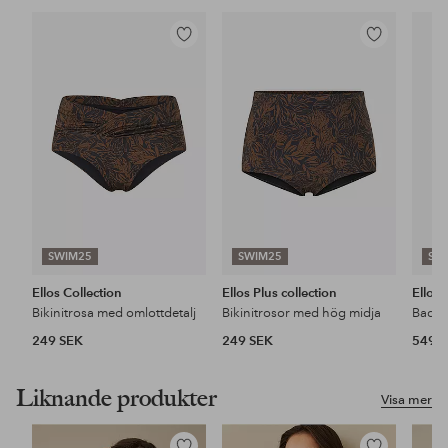
Lägg
Lägg
till
till
i
i
favoriter
favoriter
SWIM25
SWIM25
SW
Ellos Collection
Ellos Plus collection
Ellos 
Bikinitrosa med omlottdetalj
Bikinitrosor med hög midja
249 SEK
249 SEK
549 
Liknande produkter
Visa mer