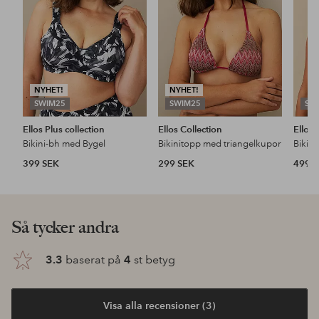
NYHET!
NYHET!
SWIM25
SWIM25
SW
Ellos Plus collection
Ellos Collection
Ellos 
Bikini-bh med Bygel
Bikinitopp med triangelkupor
Bikini
399 SEK
299 SEK
499 
Så tycker andra
3.3
baserat på
4
st betyg
Visa alla recensioner (3)