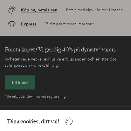
Köp nu, betala sen
Betala med elpy. Läs mer i kassan.
Express
Få ditt paket redan imorgon*
Första köpet? Vi ger dig 40% på dyraste* varan.
Nyheter varje vecka, exklusiva erbjudanden och en stor dos
stilinspiration – direkt till dig.
Bli kund
* Se erbjudandevillkor vid registrering
Behöver du hjälp?
Dina cookies, ditt val!
I vår FAQ hittar du svaren på de vanligaste frågorna. Här finns