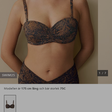
1
/
7
SWIM25
175 cm lång
75C
Modellen är
och bär storlek