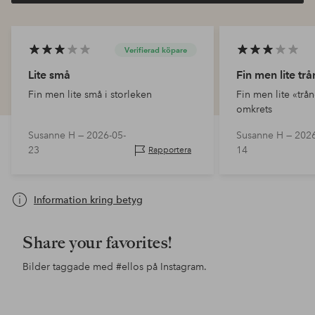
Verifierad köpare
Lite små
Fin men lite tr
Fin men lite små i storleken
Fin men lite «trå
omkrets
Susanne H —
2026-05-
Susanne H —
2026
23
14
Rapportera
Information kring betyg
Share your favorites!
Bilder taggade med
#ellos
på Instagram.
Inlägg
ellosofficial
Inlägg
ellosofficial
Inl
ello
publicerat
publicerat
pub
av
av
av