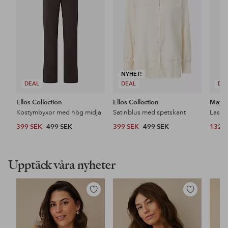
favoriter
favoriter
NYHET!
DEAL
DEAL
DE
Ellos Collection
Ellos Collection
Maybe
Kostymbyxor med hög midja
Satinblus med spetskant
399 SEK
499 SEK
399 SEK
499 SEK
132 
Upptäck våra nyheter
Lägg
Lägg
till
till
i
i
favoriter
favoriter