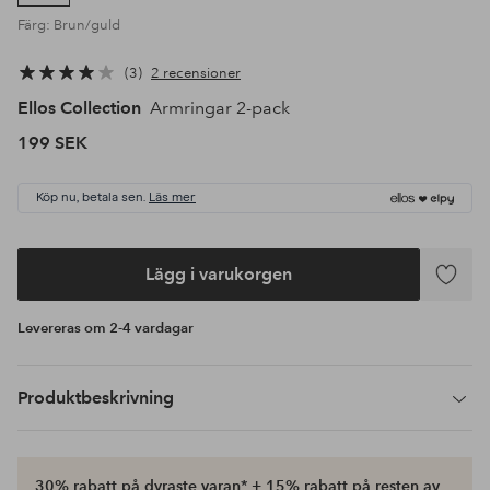
Färg: Brun/guld
3
2 recensioner
Ellos Collection
Armringar 2-pack
199 SEK
Köp nu, betala sen.
Läs mer
Lägg i varukorgen
Lägg
till
Levereras om 2-4 vardagar
i
favoriter
Produktbeskrivning
30% rabatt på dyraste varan* + 15% rabatt på resten av