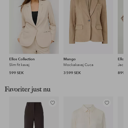
favoriter
favoriter
Ellos Collection
Mango
Ellos 
Slim fit kavaj
Mockakavaj Cuca
Jacka
599 SEK
3 599 SEK
899 
Favoriter just nu
Lägg
Lägg
till
till
i
i
favoriter
favoriter