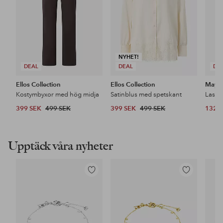
NYHET!
DEAL
DEAL
DE
Ellos Collection
Ellos Collection
Maybe
Kostymbyxor med hög midja
Satinblus med spetskant
399 SEK
499 SEK
399 SEK
499 SEK
132 
Upptäck våra nyheter
Lägg
Lägg
till
till
i
i
favoriter
favoriter