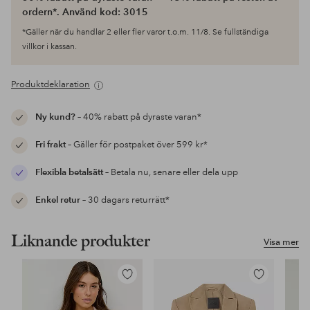
ordern*. Använd kod: 3015
*Gäller när du handlar 2 eller fler varor t.o.m. 11/8. Se fullständiga
villkor i kassan.
Produktdeklaration
Ny kund?
– 40% rabatt på dyraste varan*
Fri frakt
– Gäller för postpaket över 599 kr*
Flexibla betalsätt
– Betala nu, senare eller dela upp
Enkel retur
– 30 dagars returrätt*
Liknande produkter
Visa mer
Lägg
Lägg
till
till
i
i