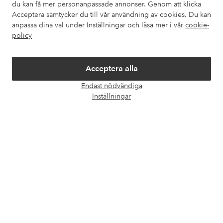
du kan få mer personanpassade annonser. Genom att klicka
Mina sidor
Acceptera samtycker du till vår användning av cookies. Du kan
anpassa dina val under Inställningar och läsa mer i vår
cookie-
policy
Om Ellos
Våra tjänster
Acceptera alla
Endast nödvändiga
Öpp
Villkor
Inställningar
chatt
Vänner
Säkra betalningar - Betala direkt eller dela upp
Vill du veta mer om
våra betalalternativ
?
elpy
elpy