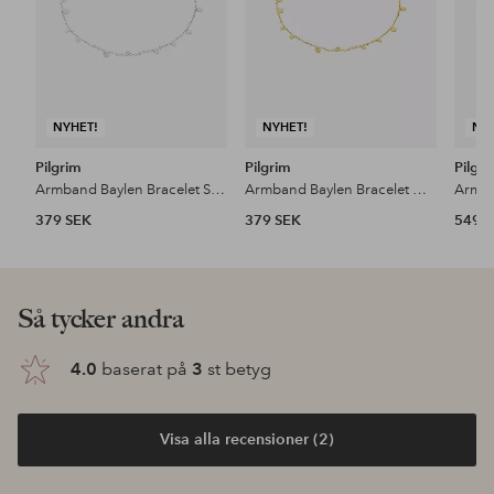
NYHET!
NYHET!
NY
Pilgrim
Pilgrim
Pilgr
Armband Baylen Bracelet Silver-plated
Armband Baylen Bracelet Gold-plated
379 SEK
379 SEK
549 
Så tycker andra
4.0
baserat på
3
st betyg
Visa alla recensioner (2)