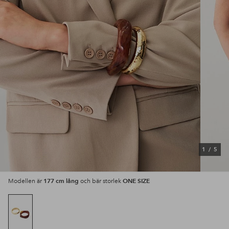
1
/
5
177 cm lång
ONE SIZE
Modellen är
och bär storlek