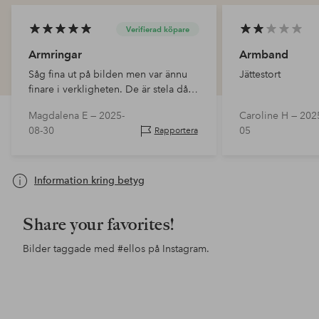
Verifierad köpare
Armringar
Armband
Såg fina ut på bilden men var ännu
Jättestort
finare i verkligheten. De är stela då
de med breda händer kanske inte
Magdalena E —
2025-
Caroline H —
202
kan få på sig dessa.
08-30
05
Rapportera
Information kring betyg
Share your favorites!
Bilder taggade med
#ellos
på Instagram.
Inlägg
helenesunde
Inlägg
ellosofficial
publicerat
publicerat
av
av