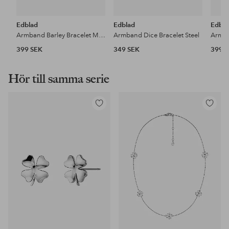
Edblad
Edblad
Edbla
Armband Barley Bracelet Multi
Armband Dice Bracelet Steel
399 SEK
349 SEK
399 
Hör till samma serie
Lägg
Lägg
till
till
i
i
favoriter
favoriter