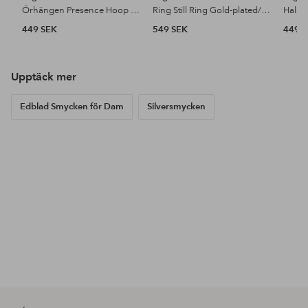
Örhängen Presence Hoop Earrings Gold-plated
Ring Still Ring Gold-plated/brown
449 SEK
549 SEK
449 
Upptäck mer
Edblad Smycken för Dam
Silversmycken