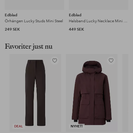
Edblad
Edblad
Örhängen Lucky Studs Mini Steel
Halsband Lucky Necklace Mini Steel
249 SEK
449 SEK
Favoriter just nu
Lägg
Lägg
till
till
i
i
favoriter
favoriter
DEAL
NYHET!