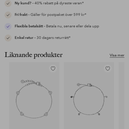
Ny kund?
– 40% rabatt på dyraste varan*
Fri frakt
– Gäller för postpaket över 599 kr*
Flexibla betalsätt
– Betala nu, senare eller dela upp
Enkel retur
– 30 dagars returrätt*
Liknande produkter
Visa mer
Lägg
Lägg
till
till
i
i
favoriter
favoriter