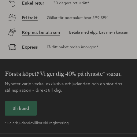
Enkel retur
30 dagars returrätt*
Fri frakt
Gäller för postpaket över 599 SEK
Köp nu, betala sen
Betala med elpy. Läs mer i kassan.
Express
Få ditt paket redan imorgon*
Första köpet? Vi ger dig 40% på dyraste* varan.
Nyheter varje vecka, exklusiva erbjudanden och en stor dos
stilinspiration – direkt till dig.
Bli kund
* Se erbjudandevillkor vid registrering