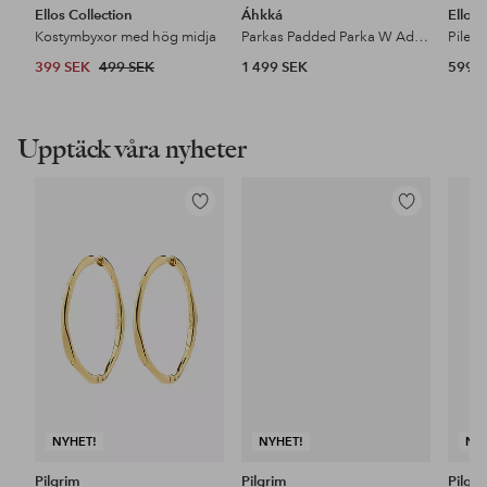
Ellos Collection
Áhkká
Ellos
Kostymbyxor med hög midja
Parkas Padded Parka W Adjustable Waist
Pileja
399 SEK
499 SEK
1 499 SEK
599 
Upptäck våra nyheter
Lägg
Lägg
till
till
i
i
favoriter
favoriter
NYHET!
NYHET!
NY
Pilgrim
Pilgrim
Pilgr