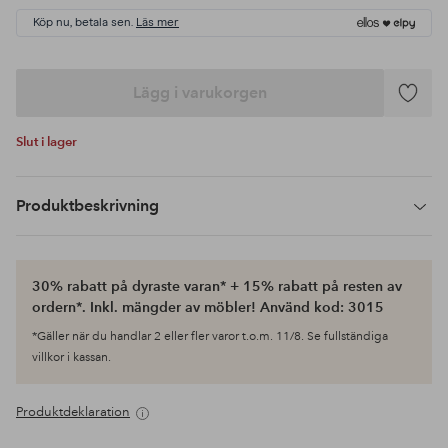
Köp nu, betala sen.
Läs mer
Lägg i varukorgen
Lägg
till
Slut i lager
i
favoriter
Produktbeskrivning
30% rabatt på dyraste varan* + 15% rabatt på resten av
ordern*. Inkl. mängder av möbler! Använd kod: 3015
*Gäller när du handlar 2 eller fler varor t.o.m. 11/8. Se fullständiga
villkor i kassan.
Produktdeklaration