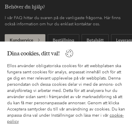
Behöver du hjälp?
I vår FAQ hittar du svaren på de vanligaste frågorna. Här finns
också information om hur du enklast kontaktar oss.
Kundservice
Beställning
Betalsätt
Leveran
Dina cookies, ditt val!
Mina sidor
Ellos använder obligatoriska cookies för att webbplatsen ska
fungera samt cookies för analys, anpassat innehåll och för att
ge dig en mer relevant upplevelse på vår webbplats. Denna
Om Ellos
persondatan och dessa cookies delar vi med de annons- och
analysföretag vi arbetar med. Detta för att analysera hur du
använder sidan samt i främjandet av vår marknadsföring så att
Våra tjänster
du kan få mer personanpassade annonser. Genom att klicka
Acceptera samtycker du till vår användning av cookies. Du kan
Villkor
anpassa dina val under Inställningar och läsa mer i vår
cookie-
policy
Vänner