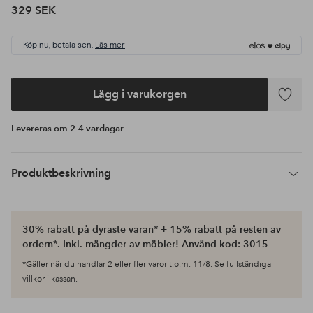
329 SEK
Köp nu, betala sen.
Läs mer
Lägg i varukorgen
Lägg
till
Levereras om 2-4 vardagar
i
favoriter
Produktbeskrivning
30% rabatt på dyraste varan* + 15% rabatt på resten av
ordern*. Inkl. mängder av möbler! Använd kod: 3015
*Gäller när du handlar 2 eller fler varor t.o.m. 11/8. Se fullständiga
villkor i kassan.