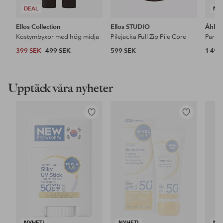
DEAL
NY
Ellos Collection
Ellos STUDIO
Áhkk
Kostymbyxor med hög midja
Pilejacka Full Zip Pile Core
399 SEK
499 SEK
599 SEK
1 499
Upptäck våra nyheter
Lägg
Lägg
till
till
i
i
favoriter
favoriter
NYHET!
NYHET!
NY