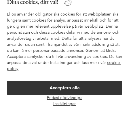
Dina cookies, ditt val!
I vår FAQ hittar du svaren på de vanligaste frågorna. Här finns
också information om hur du enklast kontaktar oss.
Ellos använder obligatoriska cookies för att webbplatsen ska
fungera samt cookies för analys, anpassat innehåll och för att
ge dig en mer relevant upplevelse på vår webbplats. Denna
Kundservice
Beställning
Betalsätt
Leveran
persondatan och dessa cookies delar vi med de annons- och
analysföretag vi arbetar med. Detta för att analysera hur du
använder sidan samt i främjandet av vår marknadsföring så att
du kan få mer personanpassade annonser. Genom att klicka
Mina sidor
Acceptera samtycker du till vår användning av cookies. Du kan
anpassa dina val under Inställningar och läsa mer i vår
cookie-
Om Ellos
policy
Våra tjänster
Acceptera alla
Endast nödvändiga
Villkor
Öpp
Inställningar
chatt
Vänner