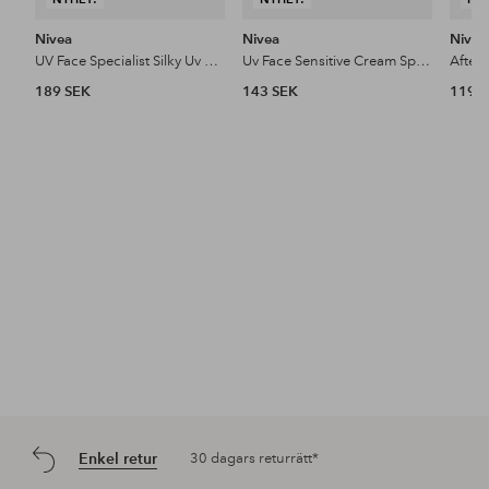
Nivea
Nivea
Nivea
UV Face Specialist Silky Uv Stick Spf 50+ 15 ml
Uv Face Sensitive Cream Spf 50+ 40 Ml
After
189 SEK
143 SEK
119 
Enkel retur
30 dagars returrätt*