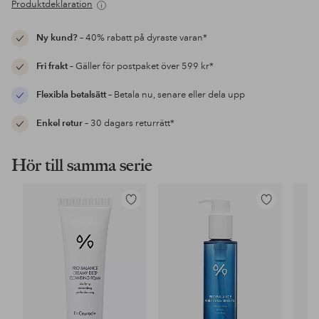
Produktdeklaration
Ny kund?
– 40% rabatt på dyraste varan*
Fri frakt
– Gäller för postpaket över 599 kr*
Flexibla betalsätt
– Betala nu, senare eller dela upp
Enkel retur
– 30 dagars returrätt*
Hör till samma serie
Lägg
Lägg
till
till
i
i
favoriter
favoriter