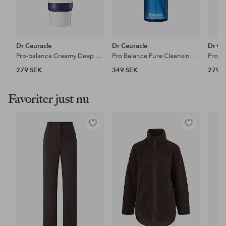
Dr Ceuracle
Dr Ceuracle
Dr Ce
Pro-balance Creamy Deep Cleansing Foam 150 ml
Pro Balance Pure Cleansing Oil 155Ml
279 SEK
349 SEK
279 
Favoriter just nu
Lägg
Lägg
till
till
i
i
favoriter
favoriter