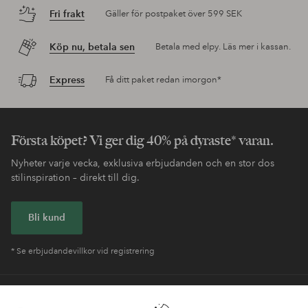
Fri frakt
Gäller för postpaket över 599 SEK
Köp nu, betala sen
Betala med elpy. Läs mer i kassan.
Express
Få ditt paket redan imorgon*
Första köpet? Vi ger dig 40% på dyraste* varan.
Nyheter varje vecka, exklusiva erbjudanden och en stor dos
stilinspiration – direkt till dig.
Bli kund
* Se erbjudandevillkor vid registrering
Behöver du hjälp?