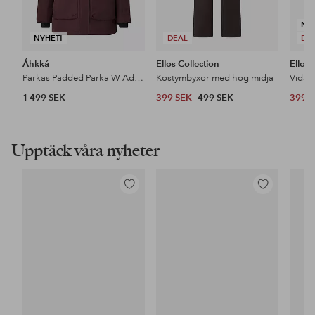
NY
NYHET!
DEAL
DE
Áhkká
Ellos Collection
Ellos 
Parkas Padded Parka W Adjustable Waist
Kostymbyxor med hög midja
1 499 SEK
399 SEK
499 SEK
399 
Upptäck våra nyheter
Lägg
Lägg
till
till
i
i
favoriter
favoriter