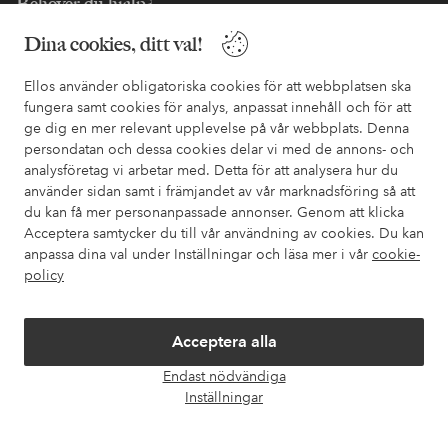
Behöver du hjälp?
Dina cookies, ditt val!
I vår FAQ hittar du svaren på de vanligaste frågorna. Här finns
också information om hur du enklast kontaktar oss.
Ellos använder obligatoriska cookies för att webbplatsen ska
fungera samt cookies för analys, anpassat innehåll och för att
Kundservice
Beställning
Betalsätt
Leveran
ge dig en mer relevant upplevelse på vår webbplats. Denna
persondatan och dessa cookies delar vi med de annons- och
analysföretag vi arbetar med. Detta för att analysera hur du
använder sidan samt i främjandet av vår marknadsföring så att
Mina sidor
du kan få mer personanpassade annonser. Genom att klicka
Acceptera samtycker du till vår användning av cookies. Du kan
Om Ellos
anpassa dina val under Inställningar och läsa mer i vår
cookie-
policy
Våra tjänster
Acceptera alla
Villkor
Endast nödvändiga
Öpp
Inställningar
chatt
Vänner