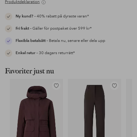
Produktdeklaration
Ny kund?
– 40% rabatt på dyraste varan*
Fri frakt
– Gäller för postpaket över 599 kr*
Flexibla betalsätt
– Betala nu, senare eller dela upp
Enkel retur
– 30 dagars returrätt*
Favoriter just nu
Lägg
Lägg
till
till
i
i
favoriter
favoriter