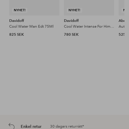
NYHET!
NYHET!
NY
Davidoff
Davidoff
Aberc
Cool Water Man Edt 75Ml
Cool Water Intense For Him Edp 50Ml
825 SEK
780 SEK
525 
Enkel retur
30 dagars returrätt*