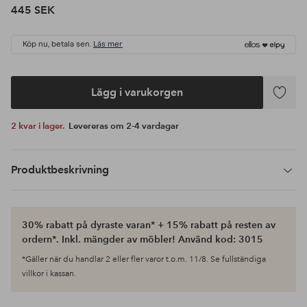
445 SEK
Köp nu, betala sen.
Läs mer
Lägg i varukorgen
Lägg
till
2 kvar i lager.
Levereras om 2-4 vardagar
i
favoriter
Produktbeskrivning
30% rabatt på dyraste varan* + 15% rabatt på resten av
ordern*. Inkl. mängder av möbler! Använd kod: 3015
*Gäller när du handlar 2 eller fler varor t.o.m. 11/8. Se fullständiga
villkor i kassan.