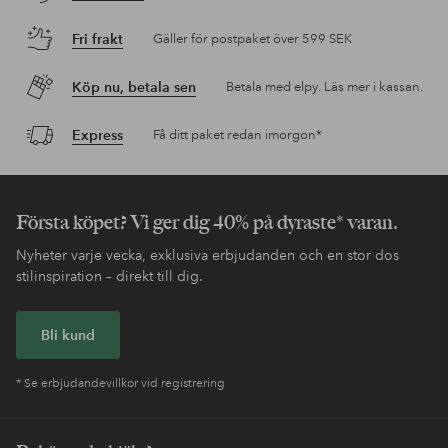
Fri frakt
Gäller för postpaket över 599 SEK
Köp nu, betala sen
Betala med elpy. Läs mer i kassan.
Express
Få ditt paket redan imorgon*
Första köpet? Vi ger dig 40% på dyraste* varan.
Nyheter varje vecka, exklusiva erbjudanden och en stor dos
stilinspiration – direkt till dig.
Bli kund
* Se erbjudandevillkor vid registrering