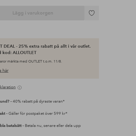
Lägg i varukorgen
Lägg
till
i
favoriter
 DEAL - 25% extra rabatt på allt i vår outlet.
d kod: ALLOUTLET
varor märkta med OUTLET t.o.m. 11/8.
 här
klaration
kund?
– 40% rabatt på dyraste varan*
rakt
– Gäller för postpaket över 599 kr*
bla betalsätt
– Betala nu, senare eller dela upp