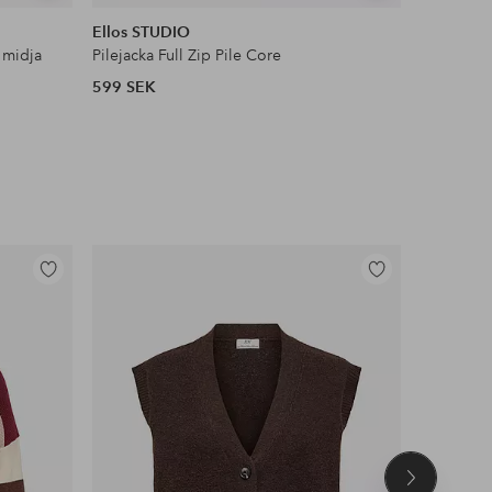
liknande
liknande
Ellos STUDIO
Ellos Col
 midja
Pilejacka Full Zip Pile Core
Satinblus
599 SEK
399 SEK
Lägg
Lägg
till
till
i
i
favoriter
favoriter
Nästa