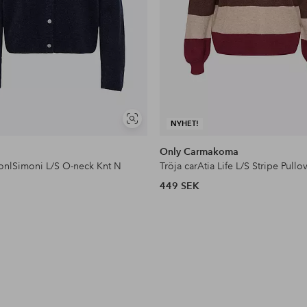
Visa
NYHET!
liknande
Only Carmakoma
onlSimoni L/S O-neck Knt N
Tröja carAtia Life L/S Stripe Pullo
449 SEK