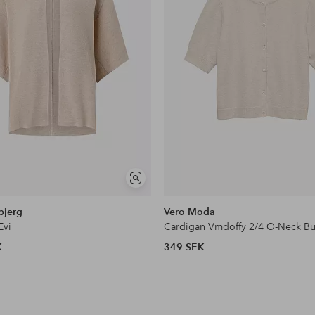
Visa
liknande
bjerg
Vero Moda
Evi
K
349 SEK