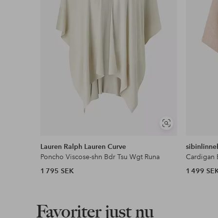
Visa
liknande
Lauren Ralph Lauren Curve
sibinlinne
Poncho Viscose-shn Bdr Tsu Wgt Runa
Cardigan 
1 795 SEK
1 499 SE
Favoriter just nu