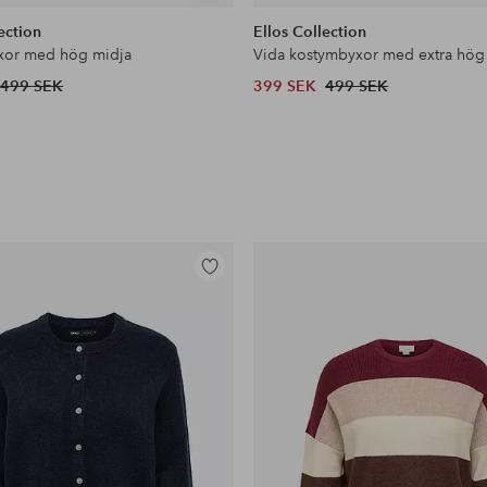
liknande
ection
Ellos Collection
xor med hög midja
Vida kostymbyxor med extra hög
499 SEK
399 SEK
499 SEK
Lägg
till
i
favoriter