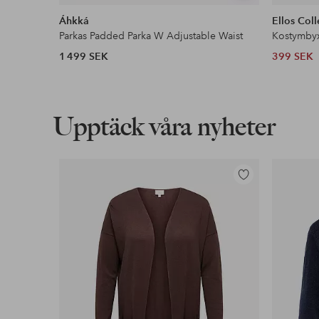
liknande
Áhkká
Ellos Coll
Parkas Padded Parka W Adjustable Waist
Kostymby
1 499 SEK
399 SEK
Upptäck våra nyheter
Lägg
till
i
favoriter