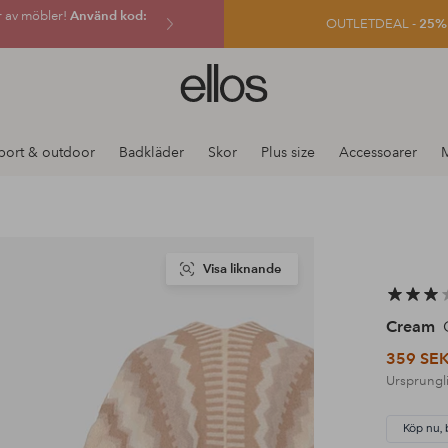
r av möbler!
Använd kod:
OUTLETDEAL -
25% e
Ellos
logotyp
-
gå
port & outdoor
Badkläder
Skor
Plus size
Accessoarer
till
förstasidan
Visa liknande
Cream
C
359 SE
Ursprungli
Köp nu, 