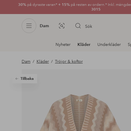
30%
på dyraste varan*
+ 15%
på resten av ordern.* Inkl. mängde
3015
Dam
Sök
Bildsök
Avdelnings
Nyheter
Kläder
Underkläder
S
navigation
Dam
Kläder
Tröjor & koftor
Tillbaka