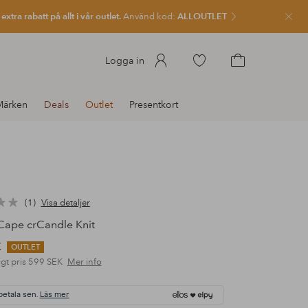
xtra rabatt på allt i vår outlet.
Använd kod:
ALLOUTLET
Stän
Gå
Logga in
till
Gå
favoritmarkerade
till
Märken
Deals
Outlet
Presentkort
produkter
kundvagnen
1
Visa detaljer
ape crCandle Knit
K
OUTLET
gt pris
599 SEK
Mer info
betala sen.
Läs mer