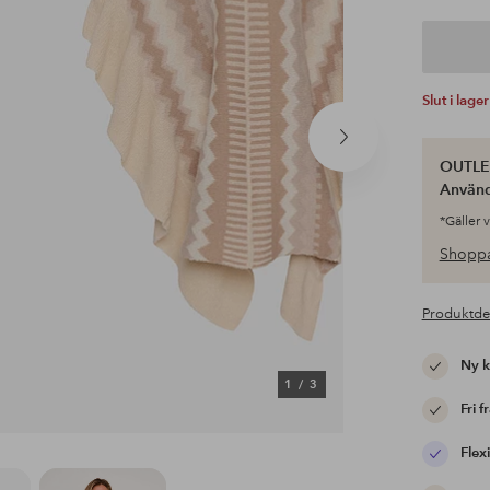
Slut i lager
Nästa
produkt
OUTLET
Använ
*Gäller 
Shoppa
Produktde
Ny 
1
/
3
Fri f
Flexi