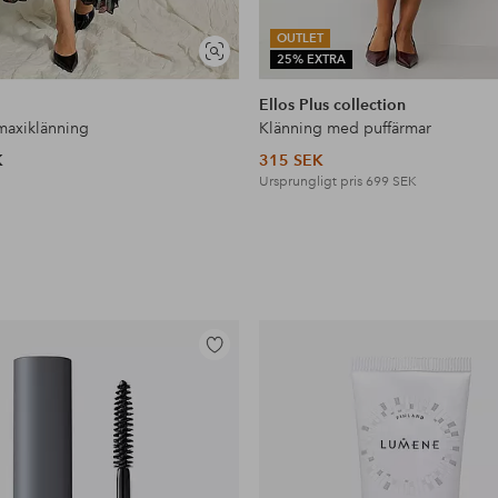
OUTLET
Visa
25% EXTRA
liknande
Ellos Plus collection
 maxiklänning
Klänning med puffärmar
K
315 SEK
Ursprungligt pris
699 SEK
Lägg
till
i
favoriter