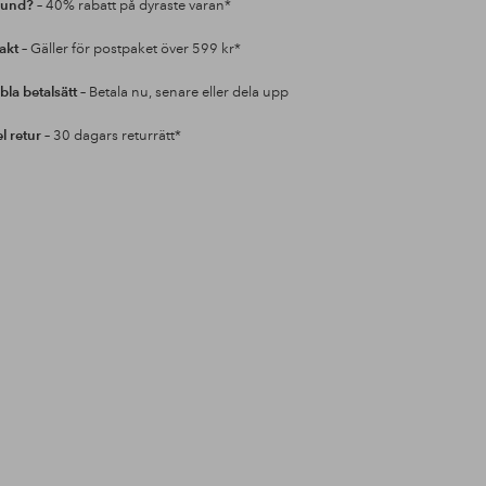
kund?
– 40% rabatt på dyraste varan*
rakt
– Gäller för postpaket över 599 kr*
bla betalsätt
– Betala nu, senare eller dela upp
l retur
– 30 dagars returrätt*