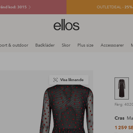
änd kod: 3015
OUTLETDEAL -
25% e
Ellos
logotyp
-
gå
port & outdoor
Badkläder
Skor
Plus size
Accessoarer
till
förstasidan
Visa liknande
Färg: 4020
Cras
Max
1 259 S