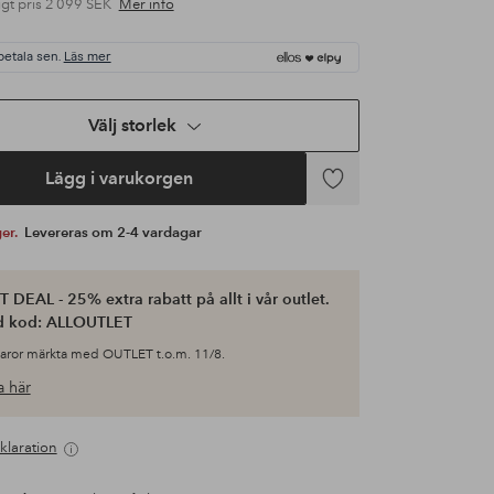
gt pris
2 099 SEK
Mer info
betala sen.
Läs mer
Välj storlek
Lägg i varukorgen
Lägg
till
ger.
Levereras om 2-4 vardagar
i
favoriter
 DEAL - 25% extra rabatt på allt i vår outlet.
d kod: ALLOUTLET
varor märkta med OUTLET t.o.m. 11/8.
 här
klaration