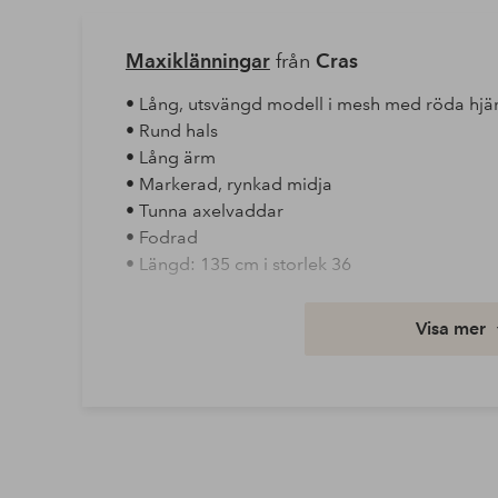
Maxiklänningar
från
Cras
• Lång, utsvängd modell i mesh med röda hjä
• Rund hals
• Lång ärm
• Markerad, rynkad midja
• Tunna axelvaddar
• Fodrad
• Längd: 135 cm i storlek 36
Foder: 92% Polyester, 8% Elastan
Visa mer
Halstyp: Rund halsringning
Kvalitet: Vävd
Material: 92% Polyester, 8% Elastan
Passform: Regular
Tvättråd: Skontvätt 30°