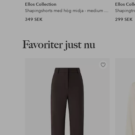
Ellos Collection
Ellos Coll
Shapingshorts med hög midja - medium support
349 SEK
299 SEK
Favoriter just nu
Lägg
till
i
favoriter