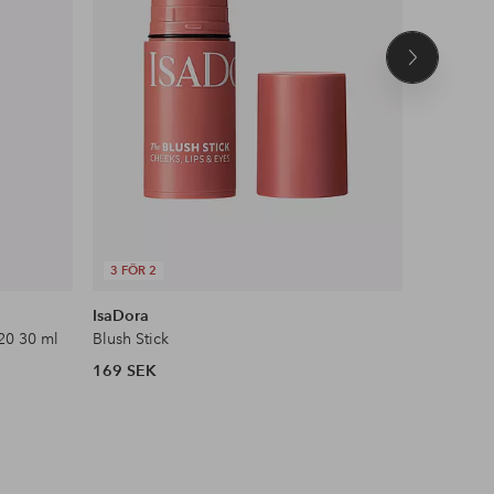
Nästa
produkt
3 FÖR 2
DEAL
IsaDora
Maybelli
20 30 ml
Blush Stick
Face Stud
169 SEK
104 SEK