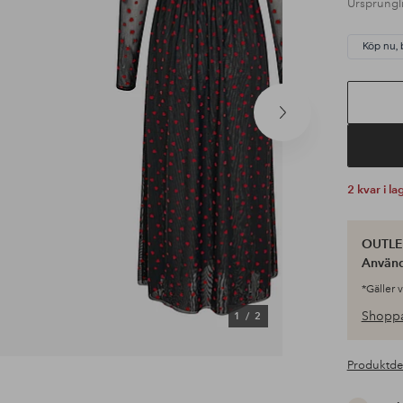
Ursprungli
Köp nu, 
Nästa
produkt
2 kvar i la
OUTLET
Använ
*Gäller 
Shoppa
1
/
2
Produktde