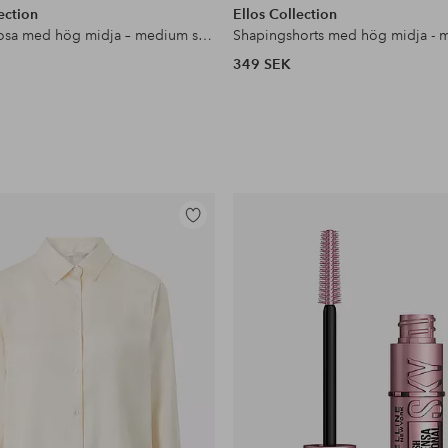
ection
Ellos Collection
Shapingtrosa med hög midja – medium support
349 SEK
Lägg
till
i
favoriter