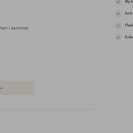
Ny 
Fri f
Flexi
rtan i sammet
Enke