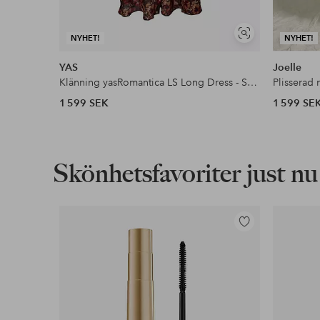
Visa
NYHET!
NYHET!
liknande
YAS
Joelle
Klänning yasRomantica LS Long Dress - Show
Plisserad
1 599 SEK
1 599 SE
Skönhetsfavoriter just nu
Lägg
till
i
favoriter