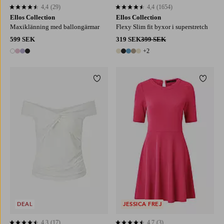
4,4
(29)
4,4
(1654)
4,4 baserat på 29 st betyg
4,4 baserat på 1654 st betyg
Ellos Collection
Ellos Collection
Maxiklänning med ballongärmar
Flexy Slim fit byxor i superstretch
599 SEK
319 SEK
399 SEK
+2
4 färger
7 färger
Lägg till i favoriter
Lägg ti
XS
S
M
L
XL
XS
S
M
L
XL
DEAL
JESSICA FREJ
4,3
(17)
4,7
(3)