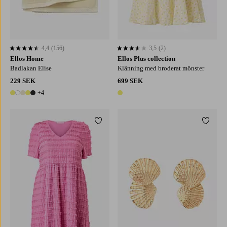
4,4
(156)
3,5
(2)
4,4 baserat på 156 st betyg
3,5 baserat på 2 st betyg
Ellos Home
Ellos Plus collection
Badlakan Elise
Klänning med broderat mönster
229 SEK
699 SEK
+4
9 färger
1 färg
Lägg till i favoriter
Lägg ti
L
XL
2XL
3XL
4XL