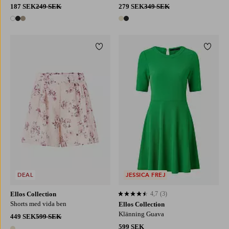
187 SEK
249 SEK
279 SEK
349 SEK
3 färger
2 färger
Lägg till i favoriter
Lägg ti
XS
S
M
L
XL
XS
S
M
L
XL
DEAL
JESSICA FREJ
Ellos Collection
4,7
(3)
4,7 baserat på 3 st betyg
Shorts med vida ben
Ellos Collection
Klänning Guava
449 SEK
599 SEK
599 SEK