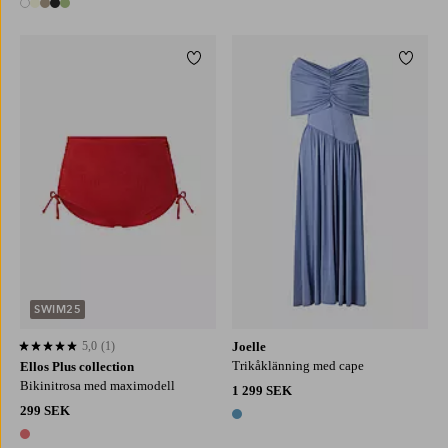
5 färger
Lägg till i favoriter
Lägg ti
L
XL
2XL
XS
S
M
L
SWIM25
5,0
(1)
Joelle
5,0 baserat på 1 st betyg
Trikåklänning med cape
Ellos Plus collection
Bikinitrosa med maximodell
1 299 SEK
299 SEK
1 färg
1 färg