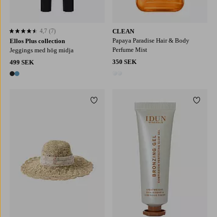
4,7
(7)
CLEAN
4,7 baserat på 7 st betyg
Papaya Paradise Hair & Body
Ellos Plus collection
Perfume Mist
Jeggings med hög midja
350 SEK
499 SEK
2 färger
2 färger
Lägg till i favoriter
Lägg ti