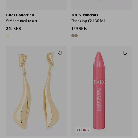
Ellos Collection
IDUN Minerals
Stråhatt med rosett
Bronzing Gel 30 Ml
249 SEK
199 SEK
1 färg
2 färger
Lägg till i favoriter
Lägg ti
3 FÖR 2