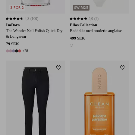
3 FÖR 2
SWIM25
4,3
(100)
5,0
(2)
4,3 baserat på 100 st betyg
5,0 baserat på 2 st betyg
IsaDora
Ellos Collection
The Wonder Nail Polish Quick Dry
Baddräkt med broderie anglaise
& Longwear
499 SEK
79 SEK
1 färg
+28
33 färger
Lägg till i favoriter
Lägg ti