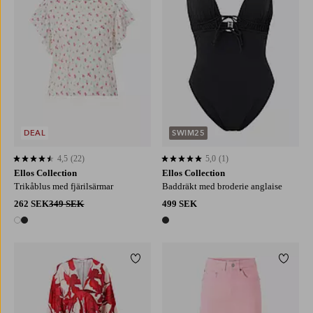
DEAL
SWIM25
4,5
(22)
5,0
(1)
4,5 baserat på 22 st betyg
5,0 baserat på 1 st betyg
Ellos Collection
Ellos Collection
Trikåblus med fjärilsärmar
Baddräkt med broderie anglaise
262 SEK
349 SEK
499 SEK
2 färger
1 färg
Lägg till i favoriter
Lägg ti
XS
S
M
L