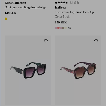
Ellos Collection
4,4
(34)
4,4 baserat på 34 st betyg
Örhängen med lång droppdesign
IsaDora
The Glossy Lip Treat Twist Up
149 SEK
Color Stick
1 färg
159 SEK
+5
10 färger
Lägg till i favoriter
Lägg ti