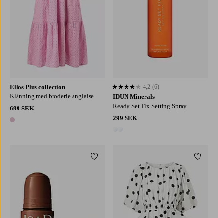
Ellos Plus collection
4,2
(6)
4,2 baserat på 6 st betyg
Klänning med broderie anglaise
IDUN Minerals
Ready Set Fix Setting Spray
699 SEK
299 SEK
1 färg
2 färger
Lägg till i favoriter
Lägg ti
XS
S
M
L