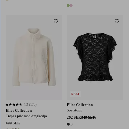
1 färg
2 färger
Lägg till i favoriter
Lägg ti
XS
S
M
L
XL
XS
S
M
L
XL
DEAL
4,3
(175)
Ellos Collection
4,3 baserat på 175 st betyg
Spetstopp
Ellos Collection
Tröja i pile med dragkedja
262 SEK
349 SEK
499 SEK
2 färger