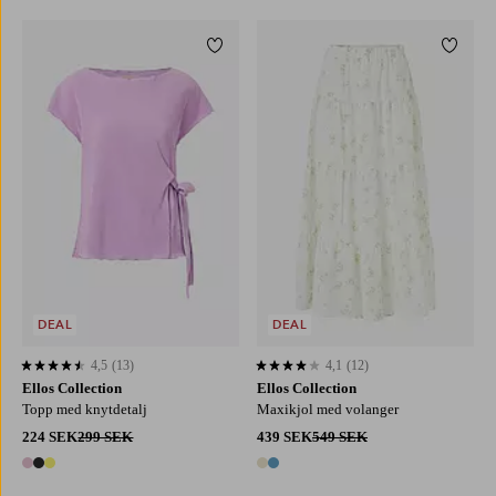
Lägg till i favoriter
Lägg ti
XS
S
M
L
XL
XS
S
M
L
XL
DEAL
DEAL
4,5
(13)
4,1
(12)
4,5 baserat på 13 st betyg
4,1 baserat på 12 st betyg
Ellos Collection
Ellos Collection
Topp med knytdetalj
Maxikjol med volanger
224 SEK
299 SEK
439 SEK
549 SEK
3 färger
2 färger