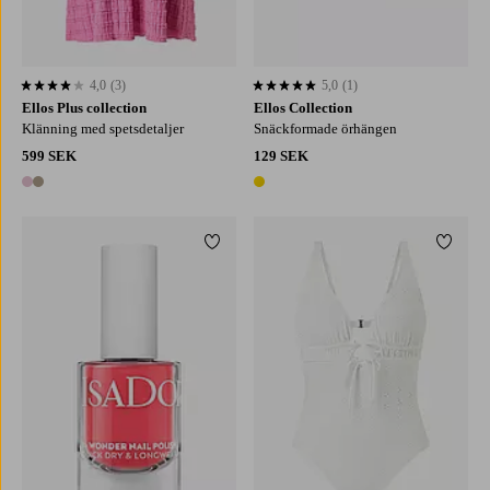
4,0
(3)
5,0
(1)
4,0 baserat på 3 st betyg
5,0 baserat på 1 st betyg
Ellos Plus collection
Ellos Collection
Klänning med spetsdetaljer
Snäckformade örhängen
599 SEK
129 SEK
2 färger
1 färg
Lägg till i favoriter
Lägg ti