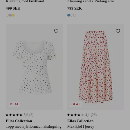
Klänning med knytband
Klänning i spets 3/4-lång ärm
499 SEK
799 SEK
3 färger
3 färger
Lägg till i favoriter
Lägg ti
XS
S
M
L
XL
XS
S
M
L
XL
DEAL
DEAL
5,0
(3)
4,1
(26)
5,0 baserat på 3 st betyg
4,1 baserat på 26 st betyg
Ellos Collection
Ellos Collection
Topp med hjärtformad halsringning
Maxikjol i jersey