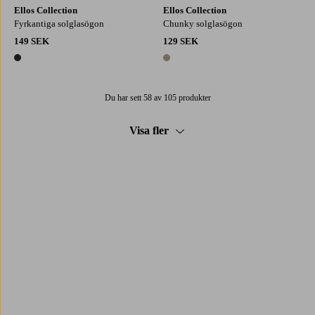
Ellos Collection
Ellos Collection
Fyrkantiga solglasögon
Chunky solglasögon
149 SEK
129 SEK
1 färg
1 färg
Du har sett 58 av 105 produkter
Visa fler
Trustpilot