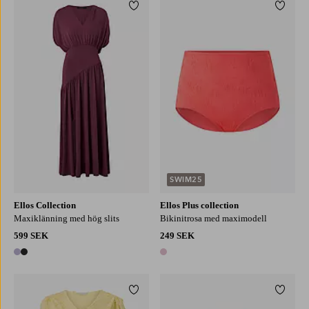
Lägg till i favoriter
Lägg ti
XS
S
M
L
XL
L
XL
2XL
SWIM25
Ellos Collection
Ellos Plus collection
Maxiklänning med hög slits
Bikinitrosa med maximodell
599 SEK
249 SEK
2 färger
1 färg
Lägg till i favoriter
Lägg ti