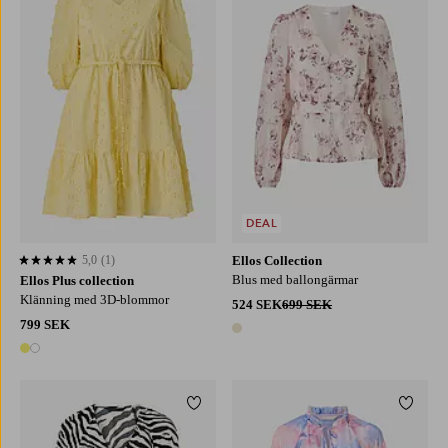
L
XL
2XL
3XL
4XL
XS
S
M
L
XL
DEAL
5,0
(1)
Ellos Collection
5,0 baserat på 1 st betyg
Blus med ballongärmar
Ellos Plus collection
Klänning med 3D-blommor
524 SEK
699 SEK
799 SEK
1 färg
2 färger
Lägg till i favoriter
Lägg ti
XS
S
M
L
XL