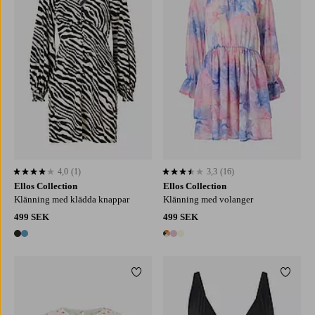
4,0
(1)
3,3
(16)
4,0 baserat på 1 st betyg
3,3 baserat på 16 st betyg
Ellos Collection
Ellos Collection
Klänning med klädda knappar
Klänning med volanger
499 SEK
499 SEK
2 färger
3 färger
Lägg till i favoriter
Lägg ti
XS
S
M
L
XL