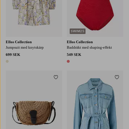
SWIM25
Ellos Collection
Ellos Collection
Jumpsuit med knytskärp
Baddräkt med shaping-effekt
699 SEK
549 SEK
1 färg
1 färg
Lägg till i favoriter
Lägg ti
XS
S
M
L
XL