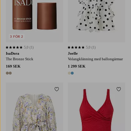
3 FÖR 2
5,0
(1)
5,0
(1)
5,0 baserat på 1 st betyg
5,0 baserat på 1 st betyg
IsaDora
Joelle
The Bronze Stick
Volangklänning med ballongärmar
169 SEK
1 299 SEK
2 färger
2 färger
Lägg till i favoriter
Lägg ti
XS
S
M
L
XL