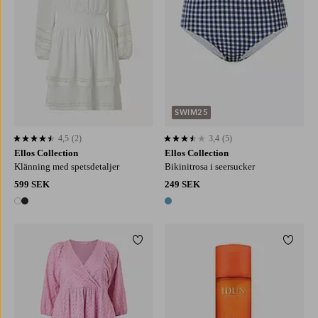
SWIM25
4,5
(2)
3,4
(5)
4,5 baserat på 2 st betyg
3,4 baserat på 5 st betyg
Ellos Collection
Ellos Collection
Klänning med spetsdetaljer
Bikinitrosa i seersucker
599 SEK
249 SEK
2 färger
1 färg
Lägg till i favoriter
Lägg ti
L
XL
2XL
3XL
4XL