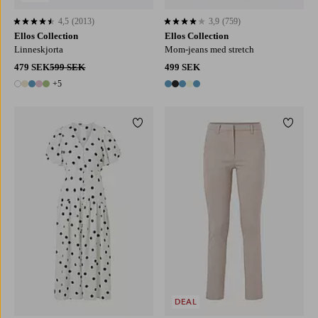
4,5
(2013)
3,9
(759)
4,5 baserat på 2013 st betyg
3,9 baserat på 759 st betyg
Ellos Collection
Ellos Collection
Linneskjorta
Mom-jeans med stretch
479 SEK
599 SEK
499 SEK
+5
10 färger
5 färger
Lägg till i favoriter
Lägg ti
DEAL