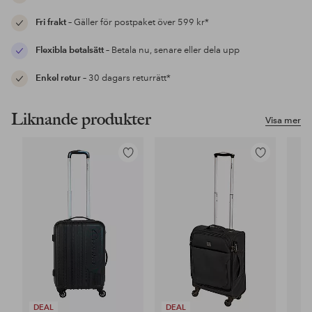
Fri frakt
– Gäller för postpaket över 599 kr*
Flexibla betalsätt
– Betala nu, senare eller dela upp
Enkel retur
– 30 dagars returrätt*
Liknande produkter
Visa mer
Lägg
Lägg
till
till
i
i
favoriter
favoriter
DEAL
DEAL