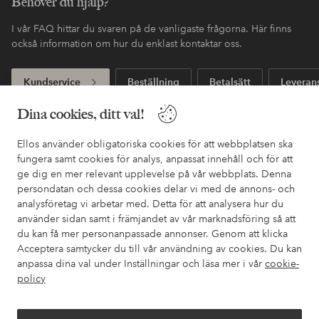
Behöver du hjälp?
I vår FAQ hittar du svaren på de vanligaste frågorna. Här finns
också information om hur du enklast kontaktar oss.
Kundservice
Beställning
Betalsätt
Leveran
Dina cookies, ditt val!
Mina sidor
Ellos använder obligatoriska cookies för att webbplatsen ska
fungera samt cookies för analys, anpassat innehåll och för att
ge dig en mer relevant upplevelse på vår webbplats. Denna
Om Ellos
persondatan och dessa cookies delar vi med de annons- och
analysföretag vi arbetar med. Detta för att analysera hur du
använder sidan samt i främjandet av vår marknadsföring så att
Våra tjänster
du kan få mer personanpassade annonser. Genom att klicka
Acceptera samtycker du till vår användning av cookies. Du kan
Villkor
anpassa dina val under Inställningar och läsa mer i vår
cookie-
policy
Vänner