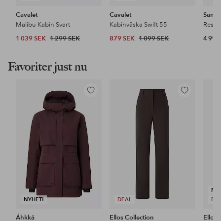
Cavalet
Cavalet
Samso
Malibu Kabin Svart
Kabinväska Swift 55
Resvä
1 039 SEK
1 299 SEK
879 SEK
1 099 SEK
4 999
Favoriter just nu
Lägg
Lägg
till
till
i
i
favoriter
favoriter
NY
NYHET!
DEAL
DE
Áhkká
Ellos Collection
Ellos 