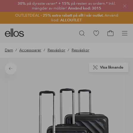
30%
på dyraste varan*
+ 15%
på resten av ordern.* Inkl.
Stän
mängder av möbler!
Använd kod: 3015
OUTLETDEAL -
25% extra rabatt på allt i vår outlet.
Använd
kod:
ALLOUTLET
Ellos
Gå
Sök
logotyp
till
Gå
-
favoritmarkerade
till
Dam
Accessoarer
Resväskor
Resväskor
gå
produkter
kundvagne
till
förstasidan
Visa liknande
Tillbaka