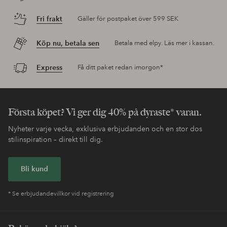
Fri frakt
Gäller för postpaket över 599 SEK
Köp nu, betala sen
Betala med elpy. Läs mer i kassan.
Express
Få ditt paket redan imorgon*
Första köpet? Vi ger dig 40% på dyraste* varan.
Nyheter varje vecka, exklusiva erbjudanden och en stor dos
stilinspiration – direkt till dig.
Bli kund
* Se erbjudandevillkor vid registrering