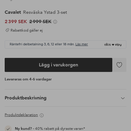
Cavalet
Resväska Ystad 3-set
2 399 SEK
2 999 SEK
Rabattkod gäller ej
Räntefri delbetalning 3, 6, 12 eller 18 mån.
Läs mer
Lägg i varukorgen
Lägg
till
Levereras om 4-6 vardagar
i
favoriter
Produktbeskrivning
Produktdeklaration
Ny kund?
– 40% rabatt på dyraste varan*