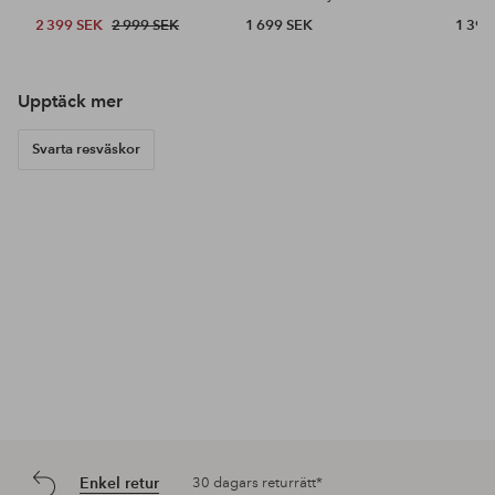
2 399 SEK
2 999 SEK
1 699 SEK
1 399
Upptäck mer
Svarta resväskor
Enkel retur
30 dagars returrätt*