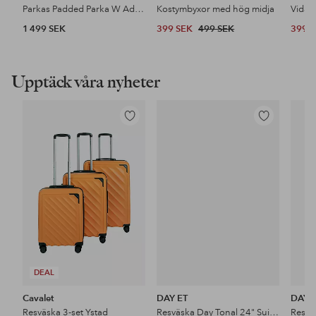
Parkas Padded Parka W Adjustable Waist
Kostymbyxor med hög midja
1 499 SEK
399 SEK
499 SEK
399 
Upptäck våra nyheter
Lägg
Lägg
till
till
i
i
favoriter
favoriter
DEAL
Cavalet
DAY ET
DAY 
Resväska 3-set Ystad
Resväska Day Tonal 24" Suitcase
Resvä