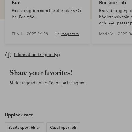
Bra!
Bra sport-bh
Passar mig bra som har storlek 75 C i
Bra vid jogging 
bh. Bra stöd.
högintensiv träni
och L-AB passar p
Elin J —
2025-06-08
Maria V —
2025-0
Rapportera
Information kring betyg
Share your favorites!
Bilder taggade med
#ellos
på Instagram.
Inlägg
ellosofficial
Inlägg
ellosofficial
Inl
ello
publicerat
publicerat
pub
av
av
av
Upptäck mer
Svarta sport-bh:ar
Casall sport-bh