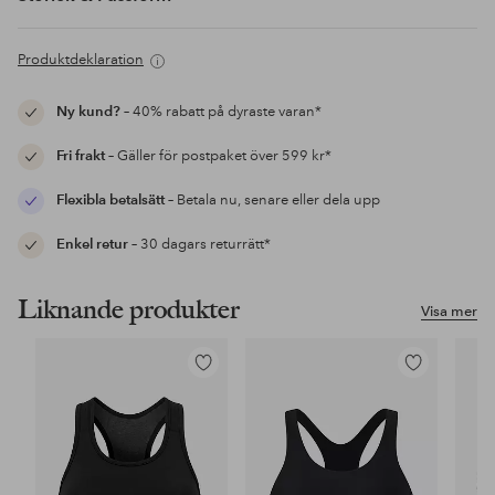
Produktdeklaration
Ny kund?
– 40% rabatt på dyraste varan*
Fri frakt
– Gäller för postpaket över 599 kr*
Flexibla betalsätt
– Betala nu, senare eller dela upp
Enkel retur
– 30 dagars returrätt*
Liknande produkter
Visa mer
Lägg
Lägg
till
till
i
i
favoriter
favoriter