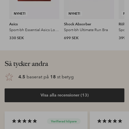
NYHET!
NYHET!
NY
Asics
Shock Absorber
Röhni
Sport-bh Essential Asics Logo Padless Bra
Sport-bh Ultimate Run Bra
Sport
330 SEK
699 SEK
399 
Så tycker andra
4.5
baserat på
18
st betyg
Visa alla recensioner (13)
Verifierad köpare