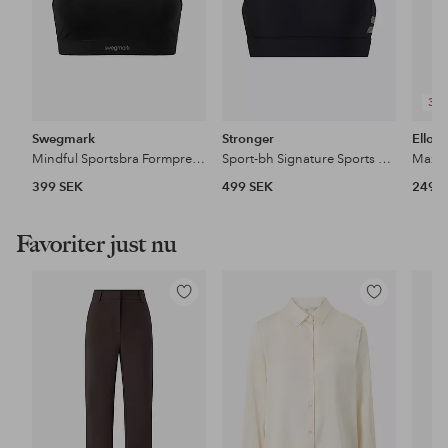
3 F
Swegmark
Stronger
Ellos 
Mindful Sportsbra Formpressade kupor
Sport-bh Signature Sports Bra
Maxit
399 SEK
499 SEK
249 
Favoriter just nu
Lägg
Lägg
till
till
i
i
favoriter
favoriter