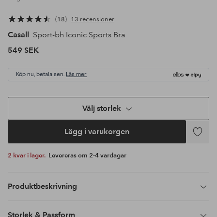
18
13 recensioner
Casall
Sport-bh Iconic Sports Bra
549 SEK
Köp nu, betala sen.
Läs mer
Välj storlek
Lägg i varukorgen
Lägg
till
2 kvar i lager.
Levereras om 2-4 vardagar
i
favoriter
Produktbeskrivning
Storlek & Passform