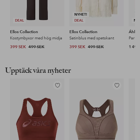
NYHET!
DEAL
DEAL
NY
Ellos Collection
Ellos Collection
Áhkk
Kostymbyxor med hög midja
Satinblus med spetskant
399 SEK
499 SEK
399 SEK
499 SEK
1 499
Upptäck våra nyheter
Lägg
Lägg
till
till
i
i
favoriter
favoriter