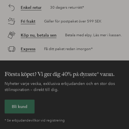
Enkel retur
30 dagars returrätt*
Fri frakt
Gäller för postpaket över 599 SEK
Köp nu, betala sen
Betala med elpy. Läs mer i kassan.
Express
Få ditt paket redan imorgon*
Första köpet? Vi ger dig 40% på dyraste* varan.
Nyheter varje vecka, exklusiva erbjudanden och en stor dos
stilinspiration – direkt till dig.
Bli kund
* Se erbjudandevillkor vid registrering