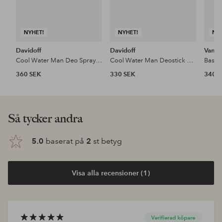
NYHET!
NYHET!
NY
Davidoff
Davidoff
Van Gi
Cool Water Man Deo Spray 150Ml
Cool Water Man Deostick 75G
360 SEK
330 SEK
340 
Så tycker andra
5.0
baserat på
2
st betyg
Visa alla recensioner (1)
Verifierad köpare