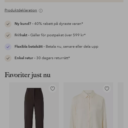
Produktdeklaration
Ny kund?
– 40% rabatt på dyraste varan*
Fri frakt
– Gäller för postpaket över 599 kr*
Flexibla betalsätt
– Betala nu, senare eller dela upp
Enkel retur
– 30 dagars returrätt*
Favoriter just nu
Lägg
Lägg
till
till
i
i
favoriter
favoriter