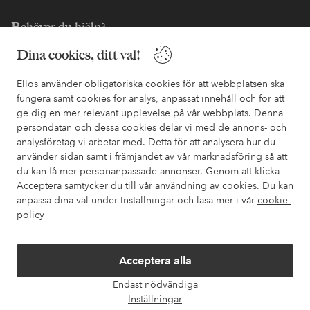
Behöver du hjälp?
Dina cookies, ditt val!
I vår FAQ hittar du svaren på de vanligaste frågorna. Här finns
också information om hur du enklast kontaktar oss.
Ellos använder obligatoriska cookies för att webbplatsen ska
fungera samt cookies för analys, anpassat innehåll och för att
Kundservice
Beställning
Betalsätt
Leveran
ge dig en mer relevant upplevelse på vår webbplats. Denna
persondatan och dessa cookies delar vi med de annons- och
analysföretag vi arbetar med. Detta för att analysera hur du
använder sidan samt i främjandet av vår marknadsföring så att
Mina sidor
du kan få mer personanpassade annonser. Genom att klicka
Acceptera samtycker du till vår användning av cookies. Du kan
Om Ellos
anpassa dina val under Inställningar och läsa mer i vår
cookie-
policy
Våra tjänster
Acceptera alla
Villkor
Endast nödvändiga
Öpp
Inställningar
chatt