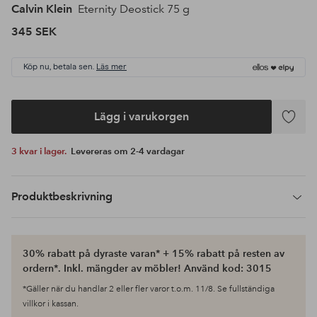
Calvin Klein
Eternity Deostick 75 g
345 SEK
Köp nu, betala sen.
Läs mer
Lägg i varukorgen
Lägg
till
3 kvar i lager.
Levereras om 2-4 vardagar
i
favoriter
Produktbeskrivning
30% rabatt på dyraste varan* + 15% rabatt på resten av
ordern*. Inkl. mängder av möbler! Använd kod: 3015
*Gäller när du handlar 2 eller fler varor t.o.m. 11/8. Se fullständiga
villkor i kassan.