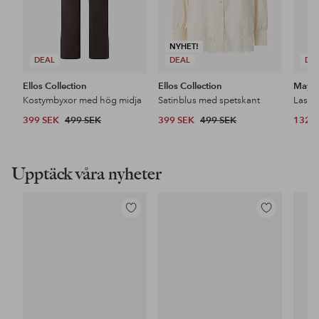
NYHET!
DEAL
DEAL
DE
Ellos Collection
Ellos Collection
Maybe
Kostymbyxor med hög midja
Satinblus med spetskant
399 SEK
499 SEK
399 SEK
499 SEK
132 
Upptäck våra nyheter
Lägg
Lägg
till
till
i
i
favoriter
favoriter