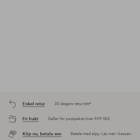
publicerat
publicerat
pub
av
av
av
Enkel retur
30 dagars returrätt*
Fri frakt
Gäller för postpaket över 599 SEK
Köp nu, betala sen
Betala med elpy. Läs mer i kassan.