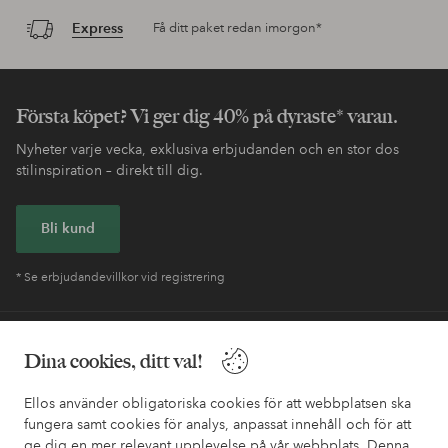
Express
Få ditt paket redan imorgon*
Första köpet? Vi ger dig 40% på dyraste* varan.
Nyheter varje vecka, exklusiva erbjudanden och en stor dos
stilinspiration – direkt till dig.
Bli kund
* Se erbjudandevillkor vid registrering
Behöver du hjälp?
Dina cookies, ditt val!
I vår FAQ hittar du svaren på de vanligaste frågorna. Här finns
Ellos använder obligatoriska cookies för att webbplatsen ska
också information om hur du enklast kontaktar oss.
fungera samt cookies för analys, anpassat innehåll och för att
ge dig en mer relevant upplevelse på vår webbplats. Denna