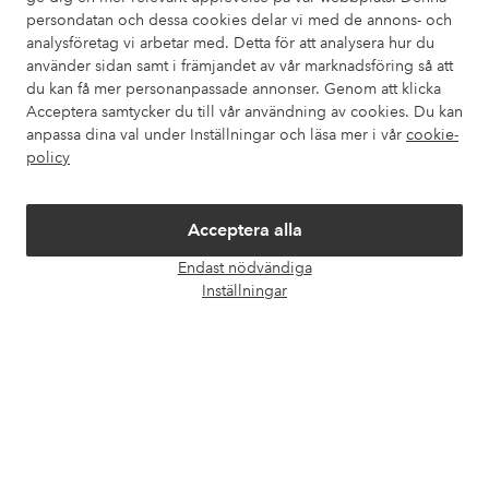
Kundservice
Beställning
Betalsätt
Leveran
persondatan och dessa cookies delar vi med de annons- och
analysföretag vi arbetar med. Detta för att analysera hur du
använder sidan samt i främjandet av vår marknadsföring så att
du kan få mer personanpassade annonser. Genom att klicka
Mina sidor
Acceptera samtycker du till vår användning av cookies. Du kan
anpassa dina val under Inställningar och läsa mer i vår
cookie-
policy
Om Ellos
Våra tjänster
Acceptera alla
Endast nödvändiga
Öpp
Villkor
Inställningar
chatt
Vänner