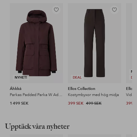
Lägg
Lägg
till
till
i
i
favoriter
favoriter
NY
NYHET!
DEAL
DE
Áhkká
Ellos Collection
Ellos 
Parkas Padded Parka W Adjustable Waist
Kostymbyxor med hög midja
1 499 SEK
399 SEK
499 SEK
399 
Upptäck våra nyheter