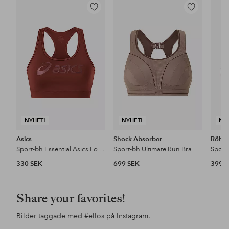
Lägg
Lägg
till
till
i
i
favoriter
favoriter
NYHET!
NYHET!
NY
Asics
Shock Absorber
Röhni
Sport-bh Essential Asics Logo Padless Bra
Sport-bh Ultimate Run Bra
Sport
330 SEK
699 SEK
399 
Share your favorites!
Bilder taggade med
#ellos
på Instagram.
Inlägg
ellosofficial
Inlägg
ellosofficial
Inl
ello