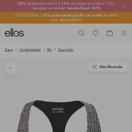
30%
på dyraste varan*
+ 15%
på resten av ordern.* Inkl.
Stän
mängder av möbler!
Använd kod: 3015
OUTLETDEAL -
25% extra rabatt på allt i vår outlet.
Använd
kod:
ALLOUTLET
Ellos
Gå
Sök
logotyp
till
Gå
-
favoritmarkerade
till
Dam
Underkläder
Bh
Sport-bh
gå
produkter
kundvagne
till
förstasidan
Visa liknande
Tillbaka