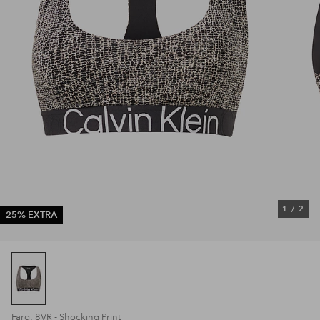
1
/
2
25% EXTRA
Färg: 8VR - Shocking Print