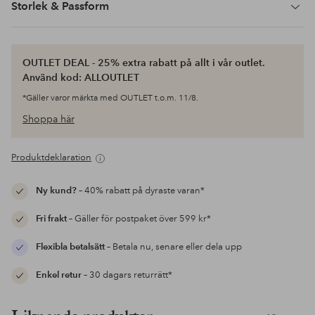
Storlek & Passform
OUTLET DEAL - 25% extra rabatt på allt i vår outlet.
Använd kod: ALLOUTLET
*Gäller varor märkta med OUTLET t.o.m. 11/8.
Shoppa här
Produktdeklaration
Ny kund?
– 40% rabatt på dyraste varan*
Fri frakt
– Gäller för postpaket över 599 kr*
Flexibla betalsätt
– Betala nu, senare eller dela upp
Enkel retur
– 30 dagars returrätt*