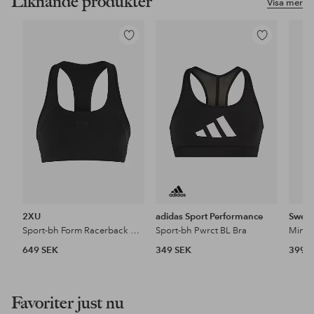
Liknande produkter
Visa mer
Lägg
Lägg
till
till
i
i
favoriter
favoriter
2XU
adidas Sport Performance
Sweg
Sport-bh Form Racerback Medium Impact Bra
Sport-bh Pwrct BL Bra
649 SEK
349 SEK
399 
Favoriter just nu