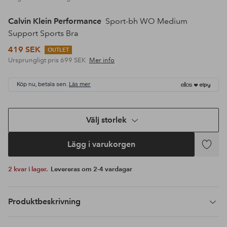
Calvin Klein Performance
Sport-bh WO Medium
Support Sports Bra
419 SEK
OUTLET
Ursprungligt pris
699 SEK
Mer info
Köp nu, betala sen.
Läs mer
Välj storlek
Lägg i varukorgen
Lägg
till
2 kvar i lager.
Levereras om 2-4 vardagar
i
favoriter
Produktbeskrivning