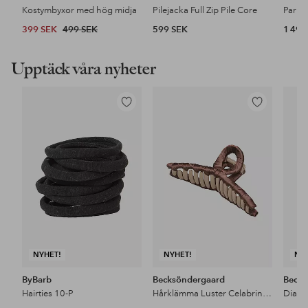
Kostymbyxor med hög midja
Pilejacka Full Zip Pile Core
399 SEK
499 SEK
599 SEK
1 499
Upptäck våra nyheter
Lägg
Lägg
till
till
i
i
favoriter
favoriter
NYHET!
NYHET!
NY
ByBarb
Becksöndergaard
Becks
Hairties 10-P
Hårklämma Luster Celabrina Hair Claw