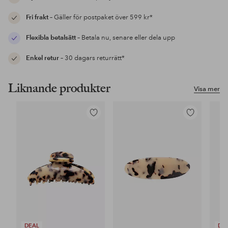
Fri frakt
– Gäller för postpaket över 599 kr*
Flexibla betalsätt
– Betala nu, senare eller dela upp
Enkel retur
– 30 dagars returrätt*
Liknande produkter
Visa mer
Lägg
Lägg
till
till
i
i
favoriter
favoriter
DEAL
DE