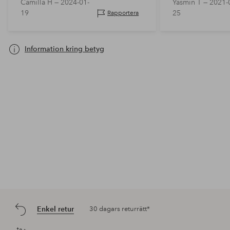
Camilla H —
2024-01-
Yasmin T —
2021-
vackra design och
19
25
Rapportera
utan att glida ur 
Information kring betyg
Enkel retur
30 dagars returrätt*