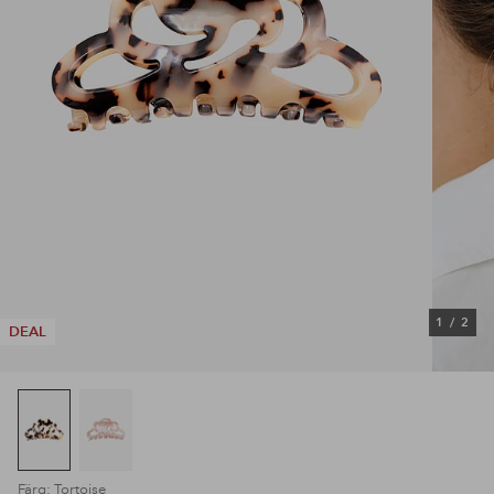
1
/
2
DEAL
Färg: Tortoise