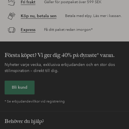
Fri frakt
Gäller för postpaket över 599 SEK
Köp nu, betala sen
Betala med elpy. Läs mer i kassan.
Express
Få ditt paket redan imorgon*
Första köpet? Vi ger dig 40% på dyraste* varan.
Nyheter varje vecka, exklusiva erbjudanden och en stor dos
stilinspiration – direkt till dig.
Bli kund
* Se erbjudandevillkor vid registrering
Behöver du hjälp?