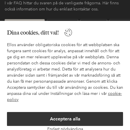
I vår FAQ hittar du svaren på de vanligaste frågorna. Här finns
också information om hur du enklast kontaktar oss.
Kundservice
Beställning
Betalsätt
Leveran
Dina cookies, ditt val!
Ellos använder obligatoriska cookies för att webbplatsen ska
Mina sidor
fungera samt cookies för analys, anpassat innehåll och för att
ge dig en mer relevant upplevelse på vår webbplats. Denna
persondatan och dessa cookies delar vi med de annons- och
Om Ellos
analysföretag vi arbetar med. Detta för att analysera hur du
använder sidan samt i främjandet av vår marknadsföring så att
Våra tjänster
du kan få mer personanpassade annonser. Genom att klicka
Acceptera samtycker du till vår användning av cookies. Du kan
anpassa dina val under Inställningar och läsa mer i vår
cookie-
Villkor
policy
Vänner
Acceptera alla
Endast nödvändiga