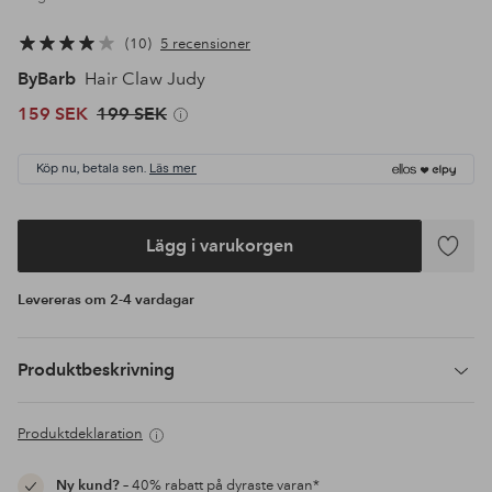
10
5 recensioner
ByBarb
Hair Claw Judy
159 SEK
199 SEK
Köp nu, betala sen.
Läs mer
Lägg i varukorgen
Lägg
till
Levereras om 2-4 vardagar
i
favoriter
Produktbeskrivning
Produktdeklaration
Ny kund?
– 40% rabatt på dyraste varan*