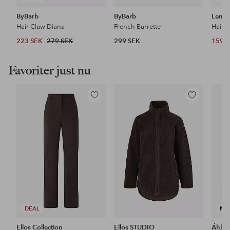
ByBarb
ByBarb
Lenoi
Hair Claw Diana
French Barrette
Hair 
223 SEK
279 SEK
299 SEK
159 
Favoriter just nu
Lägg
Lägg
till
till
i
i
favoriter
favoriter
DEAL
NY
Ellos Collection
Ellos STUDIO
Áhkk