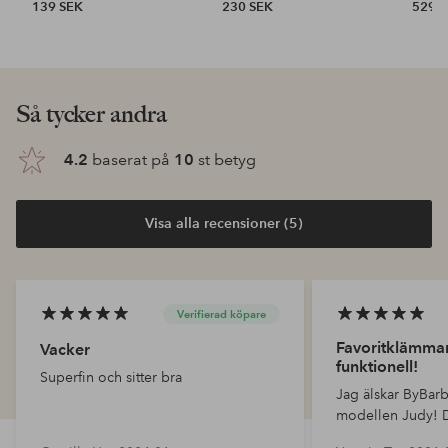
139 SEK
230 SEK
529 
Så tycker andra
4.2
baserat på
10
st betyg
Visa alla recensioner (5)
Verifierad köpare
Favoritklämman
Vacker
funktionell!
Superfin och sitter bra
Jag älskar ByBar
modellen Judy! De
klämmor från and