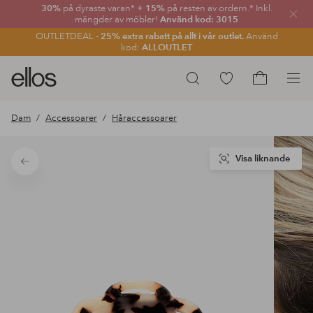
30%
på dyraste varan*
+ 15%
på resten av ordern.* Inkl.
Stän
mängder av möbler!
Använd kod: 3015
OUTLETDEAL -
25% extra rabatt på allt i vår outlet.
Använd
kod:
ALLOUTLET
Ellos
Gå
Sök
logotyp
till
Gå
-
favoritmarkerade
till
Dam
Accessoarer
Håraccessoarer
gå
produkter
kundvagne
till
förstasidan
Visa liknande
Tillbaka