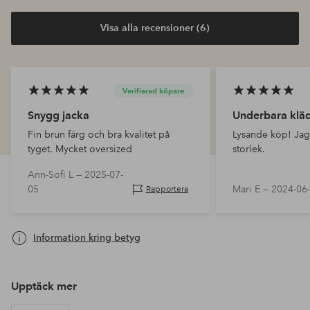
Visa alla recensioner (6)
Verifierad köpare
Snygg jacka
Underbara klä
Fin brun färg och bra kvalitet på
Lysande köp! Jag
tyget. Mycket oversized
storlek.
Ann-Sofi L —
2025-07-
05
Mari E —
2024-06
Rapportera
Information kring betyg
Upptäck mer