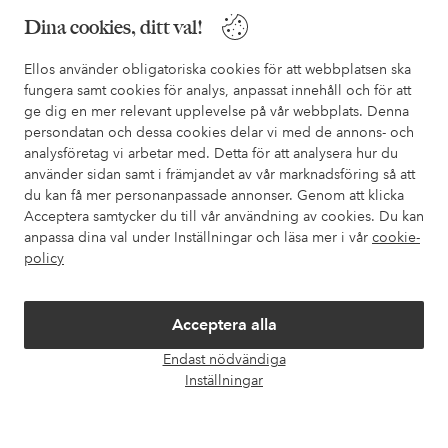
Dina cookies, ditt val!
Ellos använder obligatoriska cookies för att webbplatsen ska
Mina sidor
fungera samt cookies för analys, anpassat innehåll och för att
ge dig en mer relevant upplevelse på vår webbplats. Denna
Om Ellos
persondatan och dessa cookies delar vi med de annons- och
analysföretag vi arbetar med. Detta för att analysera hur du
använder sidan samt i främjandet av vår marknadsföring så att
Våra tjänster
du kan få mer personanpassade annonser. Genom att klicka
Acceptera samtycker du till vår användning av cookies. Du kan
anpassa dina val under Inställningar och läsa mer i vår
cookie-
Villkor
policy
Vänner
Acceptera alla
Endast nödvändiga
Öpp
Inställningar
chatt
Säkra betalningar - Betala direkt eller dela upp