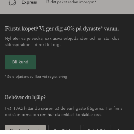
Express
Få ditt paket redan imorgon*
Första köpet? Vi ger dig 40% på dyraste* varan.
Nyheter varje vecka, exklusiva erbjudanden och en stor dos
stilinspiration – direkt till dig.
Bli kund
* Se erbjudandevillkor vid registrering
Behöver du hjälp?
I vår FAQ hittar du svaren på de vanligaste frågorna. Här finns
också information om hur du enklast kontaktar oss.
Kundservice
Beställning
Betalsätt
Leveran