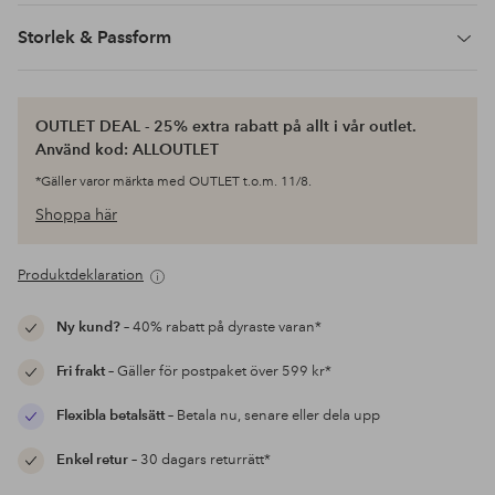
Storlek & Passform
OUTLET DEAL - 25% extra rabatt på allt i vår outlet.
Använd kod: ALLOUTLET
*Gäller varor märkta med OUTLET t.o.m. 11/8.
Shoppa här
Produktdeklaration
Ny kund?
– 40% rabatt på dyraste varan*
Fri frakt
– Gäller för postpaket över 599 kr*
Flexibla betalsätt
– Betala nu, senare eller dela upp
Enkel retur
– 30 dagars returrätt*