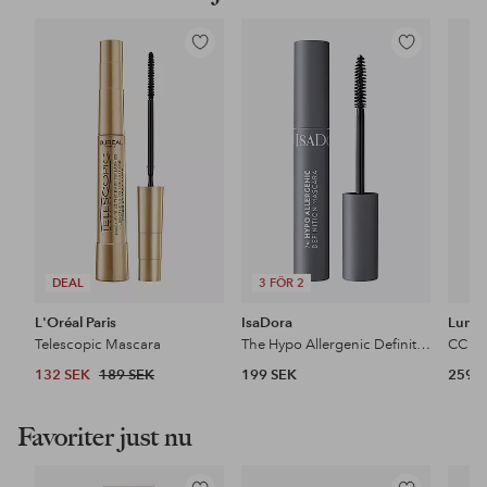
Lägg
Lägg
till
till
i
i
favoriter
favoriter
DEAL
3 FÖR 2
L'Oréal Paris
IsaDora
Lume
Telescopic Mascara
The Hypo Allergenic Definition Mascara
132 SEK
189 SEK
199 SEK
259 
Favoriter just nu