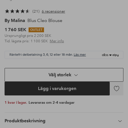
21
6 recensioner
By Malina
Blus Cleo Blouse
1 760 SEK
OUTLET
Ursprungligt pris
2 200 SEK
Tid. lägsta pris:
1 100 SEK
Mer info
Räntefri delbetalning 3, 6, 12 eller 18 mån.
Läs mer
Välj storlek
Lägg i varukorgen
Lägg
till
1 kvar i lager.
Levereras om 2-4 vardagar
i
favoriter
Produktbeskrivning