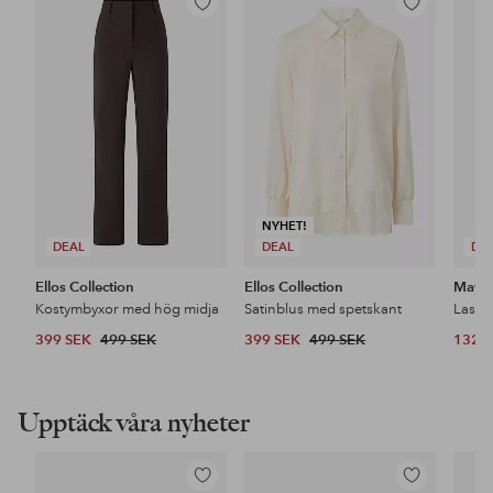
Lägg
Lägg
till
till
i
i
favoriter
favoriter
NYHET!
DEAL
DEAL
DE
Ellos Collection
Ellos Collection
Maybe
Kostymbyxor med hög midja
Satinblus med spetskant
399 SEK
499 SEK
399 SEK
499 SEK
132 
Upptäck våra nyheter
Lägg
Lägg