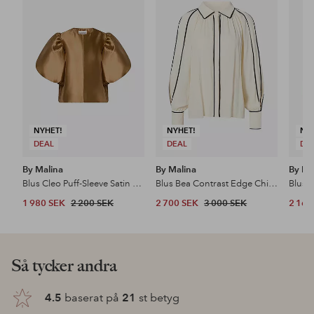
till
till
i
i
favoriter
favoriter
NYHET!
NYHET!
NY
DEAL
DEAL
DE
By Malina
By Malina
By Ma
Blus Cleo Puff-Sleeve Satin Blouse
Blus Bea Contrast Edge Chiffon Blouse
Blus 
1 980 SEK
2 200 SEK
2 700 SEK
3 000 SEK
2 160
Så tycker andra
4.5
baserat på
21
st betyg