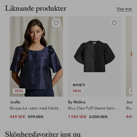
Liknande produkter
Visa mer
Lägg
Lägg
till
till
i
i
favoriter
favoriter
NYHET!
DEAL
DEAL
DE
Joelle
By Malina
Joelle
Blusjacka i satin med klädda knappar
Blus Cleo Puff-Sleeve Satin Blouse
449 SEK
599 SEK
1 980 SEK
2 200 SEK
449 
Skönhetsfavoriter just nu