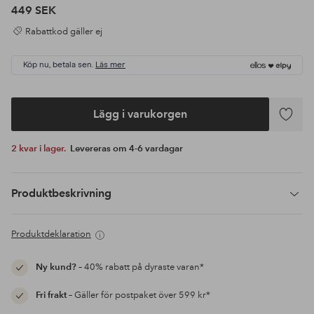
449 SEK
Rabattkod gäller ej
Köp nu, betala sen.
Läs mer
Lägg i varukorgen
Lägg
till
2 kvar i lager.
Levereras om 4-6 vardagar
i
favoriter
Produktbeskrivning
Produktdeklaration
Ny kund?
– 40% rabatt på dyraste varan*
Fri frakt
– Gäller för postpaket över 599 kr*