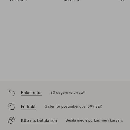
1 099 SEK
499 SEK
599 
Enkel retur
30 dagars returrätt*
Fri frakt
Gäller för postpaket över 599 SEK
Köp nu, betala sen
Betala med elpy. Läs mer i kassan.