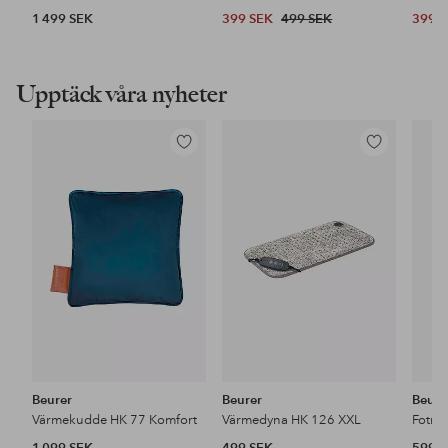
1 499 SEK
399 SEK
499 SEK
399 
Upptäck våra nyheter
Lägg
Lägg
till
till
i
i
favoriter
favoriter
Beurer
Beurer
Beure
Värmekudde HK 77 Komfort
Värmedyna HK 126 XXL