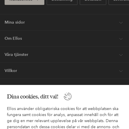
Mina sidor
Om Ellos
Våra tjänster
Villkor
Vänner
Dina cookies, ditt val!
Ellos använder obligatoriska cookies för att webbplatsen ska
fungera samt cookies för analys, anpassat innehåll och för att
ge dig en mer relevant upplevelse på vår webbplats. Denna
Säkra betalningar - Betala direkt eller dela upp
persondatan och dessa cookies delar vi med de annons- och