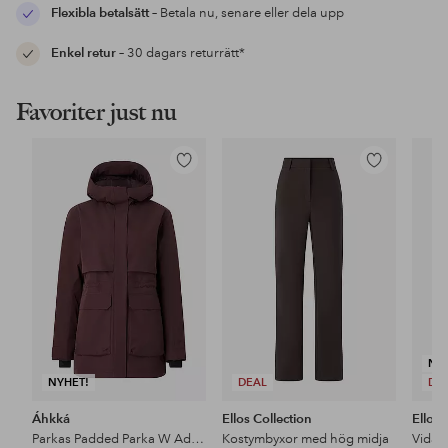
Flexibla betalsätt
– Betala nu, senare eller dela upp
Enkel retur
– 30 dagars returrätt*
Favoriter just nu
Lägg
Lägg
till
till
i
i
favoriter
favoriter
NY
NYHET!
DEAL
DE
Áhkká
Ellos Collection
Ellos 
Parkas Padded Parka W Adjustable Waist
Kostymbyxor med hög midja