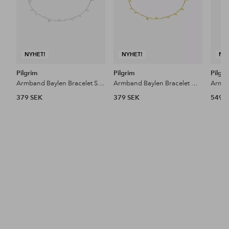
NYHET!
NYHET!
NY
Pilgrim
Pilgrim
Pilgr
Armband Baylen Bracelet Silver-plated
Armband Baylen Bracelet Gold-plated
379 SEK
379 SEK
549 