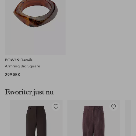
BOW19 Details
Armring Big Square
299 SEK
Favoriter just nu
Lägg
Lägg
till
till
i
i
favoriter
favoriter