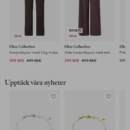
NYHET!
DEAL
DEAL
Ellos Collection
Ellos Collection
Ellos
Kostymbyxor med hög midja
Vida kostymbyxor med extra hög midja
Pileja
399 SEK
499 SEK
399 SEK
499 SEK
599 
Upptäck våra nyheter
Lägg
Lägg
till
till
i
i
favoriter
favoriter