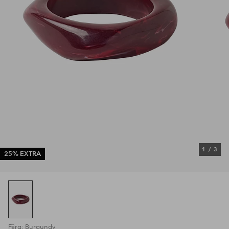
1
/
3
25% EXTRA
Färg: Burgundy