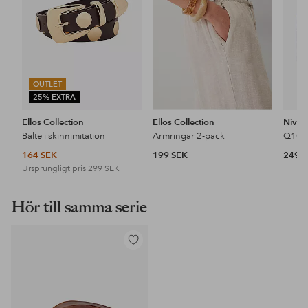
OUTLET
25% EXTRA
Ellos Collection
Ellos Collection
Nivea
Bälte i skinnimitation
Armringar 2-pack
164 SEK
199 SEK
249 
Ursprungligt pris
299 SEK
Hör till samma serie
Lägg
till
i
favoriter