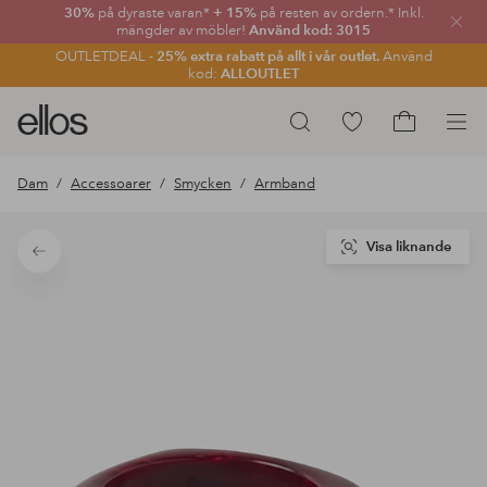
30%
på dyraste varan*
+ 15%
på resten av ordern.* Inkl.
Stän
mängder av möbler!
Använd kod: 3015
OUTLETDEAL -
25% extra rabatt på allt i vår outlet.
Använd
kod:
ALLOUTLET
Ellos
Gå
Sök
logotyp
till
Gå
-
favoritmarkerade
till
Dam
Accessoarer
Smycken
Armband
gå
produkter
kundvagne
till
förstasidan
Visa liknande
Tillbaka