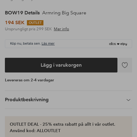
BOW19 Details
Armring Big Square
194 SEK
OUTLET
Ursprungligt pris
299 SEK
Mer info
Köp nu, betala sen.
Läs mer
Lägg i varukorgen
Lägg
till
Levereras om 2-4 vardagar
i
favoriter
Produktbeskrivning
OUTLET DEAL - 25% extra rabatt på allt i vår outlet.
Använd kod: ALLOUTLET