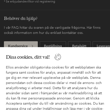
* Se erbjudandevillkor vid registrering
Behöver du hjälp?
I vår FAQ hittar du svaren på de vanligaste frågorna. Här finns
också information om hur du enklast kontaktar oss.
Kundservice
Beställning
Betalsätt
Leveran
Dina cookies, ditt val!
Mina sidor
Ellos använder obligatoriska cookies för att webbplatsen ska
fungera samt cookies för analys, anpassat innehåll och för att
ge dig en mer relevant upplevelse på vår webbplats. Denna
Om Ellos
persondatan och dessa cookies delar vi med de annons- och
analysföretag vi arbetar med. Detta för att analysera hur du
använder sidan samt i främjandet av vår marknadsföring så att
Våra tjänster
du kan få mer personanpassade annonser. Genom att klicka
Acceptera samtycker du till vår användning av cookies. Du kan
Villkor
anpassa dina val under Inställningar och läsa mer i vår
cookie-