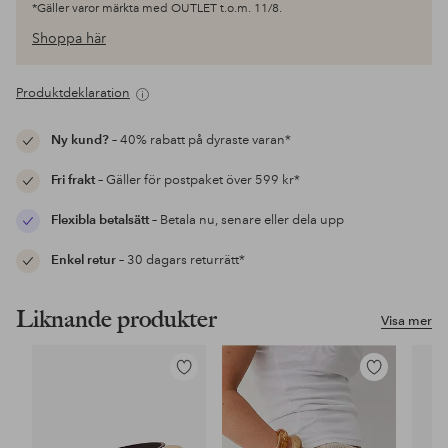
*Gäller varor märkta med OUTLET t.o.m. 11/8.
Shoppa här
Produktdeklaration
Ny kund?
– 40% rabatt på dyraste varan*
Fri frakt
– Gäller för postpaket över 599 kr*
Flexibla betalsätt
– Betala nu, senare eller dela upp
Enkel retur
– 30 dagars returrätt*
Liknande produkter
Visa mer
Lägg
Lägg
till
till
i
i
favoriter
favoriter