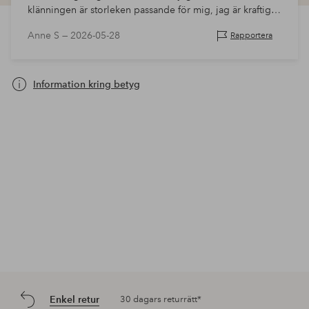
klänningen är storleken passande för mig, jag är kraftig
90 kg och den passar mitt handledsomfång.
Anne S —
2026-05-28
Rapportera
Information kring betyg
Enkel retur
30 dagars returrätt*