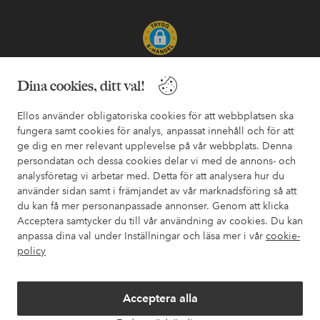
Säkra betalningar - Betala direkt eller dela upp
Dina cookies, ditt val!
Vill du veta mer om
våra betalalternativ
?
Ellos använder obligatoriska cookies för att webbplatsen ska
elpy
elpy
fungera samt cookies för analys, anpassat innehåll och för att
ge dig en mer relevant upplevelse på vår webbplats. Denna
persondatan och dessa cookies delar vi med de annons- och
analysföretag vi arbetar med. Detta för att analysera hur du
Sverige - Välj land
använder sidan samt i främjandet av vår marknadsföring så att
du kan få mer personanpassade annonser. Genom att klicka
Acceptera samtycker du till vår användning av cookies. Du kan
Facebook
Instagram
Pinterest
Youtube
anpassa dina val under Inställningar och läsa mer i vår
cookie-
policy
Acceptera alla