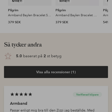
NYHET!
NYHET!
NY
Pilgrim
Pilgrim
Pilgr
Armband Baylen Bracelet Silver-plated
Armband Baylen Bracelet Gold-plated
379 SEK
379 SEK
549 
Så tycker andra
5.0
baserat på
2
st betyg
Visa alla recensioner (1)
Verifierad köpare
Armband
Passar enligt mig bra till den Zizzi jag beställde. Med