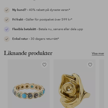
Ny kund?
– 40% rabatt på dyraste varan*
Fri frakt
– Gäller för postpaket över 599 kr*
Flexibla betalsätt
– Betala nu, senare eller dela upp
Enkel retur
– 30 dagars returrätt*
Liknande produkter
Visa mer
Lägg
Lägg
till
till
i
i
favoriter
favoriter