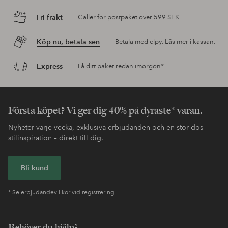
Fri frakt
Gäller för postpaket över 599 SEK
Köp nu, betala sen
Betala med elpy. Läs mer i kassan.
Express
Få ditt paket redan imorgon*
Första köpet? Vi ger dig 40% på dyraste* varan.
Nyheter varje vecka, exklusiva erbjudanden och en stor dos
stilinspiration – direkt till dig.
Bli kund
* Se erbjudandevillkor vid registrering
Behöver du hjälp?