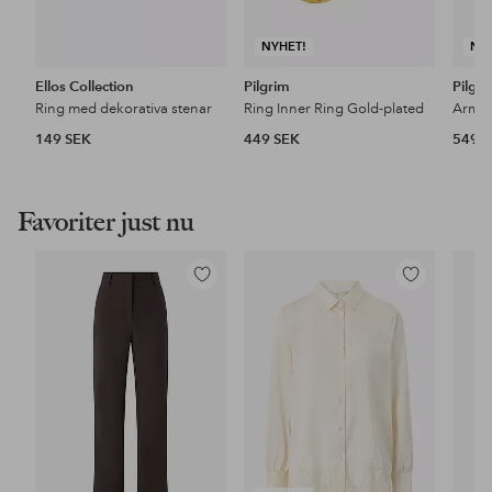
NYHET!
NY
Ellos Collection
Pilgrim
Pilgr
Ring med dekorativa stenar
Ring Inner Ring Gold-plated
149 SEK
449 SEK
549 
Favoriter just nu
Lägg
Lägg
till
till
i
i
favoriter
favoriter