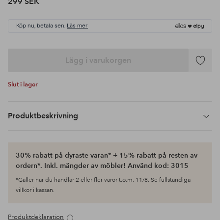
299 SEK
Köp nu, betala sen.
Läs mer
Lägg i varukorgen
Lägg
till
Slut i lager
i
favoriter
Produktbeskrivning
30% rabatt på dyraste varan* + 15% rabatt på resten av
ordern*. Inkl. mängder av möbler! Använd kod: 3015
*Gäller när du handlar 2 eller fler varor t.o.m. 11/8. Se fullständiga
villkor i kassan.
Produktdeklaration