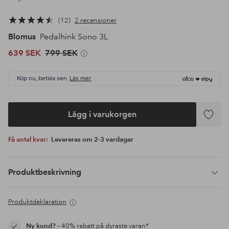
12
2 recensioner
Blomus
Pedalhink Sono 3L
639 SEK
799 SEK
Köp nu, betala sen.
Läs mer
Lägg i varukorgen
Lägg
till
Få antal kvar:
Levereras om 2-3 vardagar
i
favoriter
Produktbeskrivning
Produktdeklaration
Ny kund?
– 40% rabatt på dyraste varan*