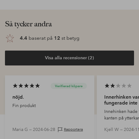
Så tycker andra
4.4
baserat på
12
st betyg
Visa alla recensioner (2)
Verifierad köpare
nöjd.
Innerhinken var
fungerade inte
Fin produkt
Innehinken hade 
kanten på ytterk
inte locket att st
Maria G —
2024-06-28
Kjell W —
2024-1
Rapportera
återställa och få 
nu funge…