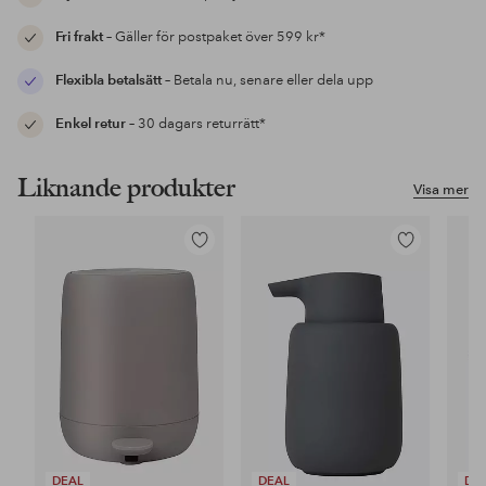
Fri frakt
– Gäller för postpaket över 599 kr*
Flexibla betalsätt
– Betala nu, senare eller dela upp
Enkel retur
– 30 dagars returrätt*
Liknande produkter
Visa mer
Lägg
Lägg
till
till
i
i
favoriter
favoriter
DEAL
DEAL
DE