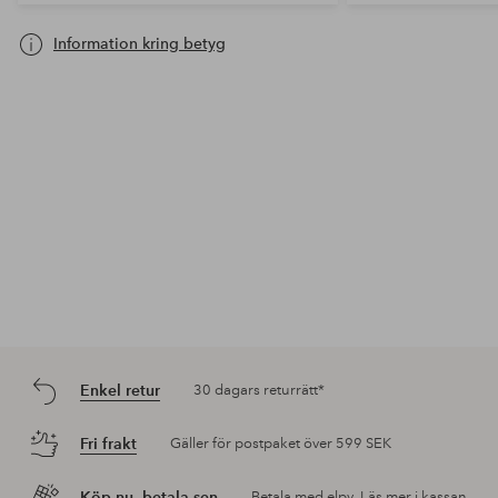
Information kring betyg
Enkel retur
30 dagars returrätt*
Fri frakt
Gäller för postpaket över 599 SEK
Köp nu, betala sen
Betala med elpy. Läs mer i kassan.