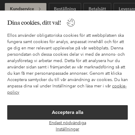
Kundservice
Beställning
Betalsätt
Leveran
Dina cookies, ditt val!
Mina sidor
Ellos använder obligatoriska cookies för att webbplatsen ska
fungera samt cookies för analys, anpassat innehåll och för att
ge dig en mer relevant upplevelse på vår webbplats. Denna
Om Ellos
persondatan och dessa cookies delar vi med de annons- och
analysföretag vi arbetar med. Detta för att analysera hur du
Våra tjänster
använder sidan samt i främjandet av vår marknadsföring så att
du kan få mer personanpassade annonser. Genom att klicka
Acceptera samtycker du till vår användning av cookies. Du kan
Villkor
anpassa dina val under Inställningar och läsa mer i vår
cookie-
policy
Vänner
Acceptera alla
Endast nödvändiga
Öpp
Inställningar
chatt