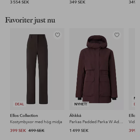
3 554 SEK
349 SEK
349 
Favoriter just nu
Lägg
Lägg
till
till
i
i
favoriter
favoriter
NY
DEAL
NYHET!
DE
Ellos Collection
Áhkká
Ellos 
Kostymbyxor med hög midja
Parkas Padded Parka W Adjustable Waist
399 SEK
499 SEK
1 499 SEK
399 