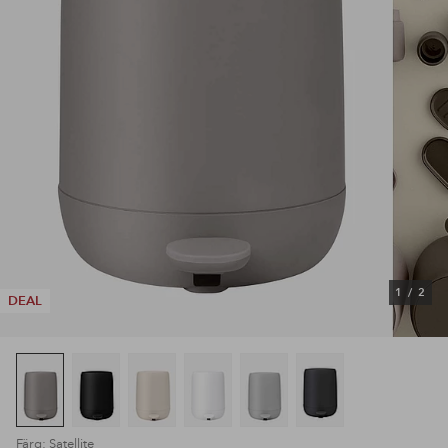
1
/
2
DEAL
Färg: Satellite