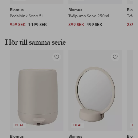
Blomus
Blomus
Blom
Pedalhink Sono 5L
Tvålpump Sono 250ml
Tvålf
959 SEK
1 199 SEK
399 SEK
499 SEK
239 
Hör till samma serie
Lägg
Lägg
till
till
i
i
favoriter
favoriter
DEAL
DEAL
DE
Blomus
Blomus
Blom