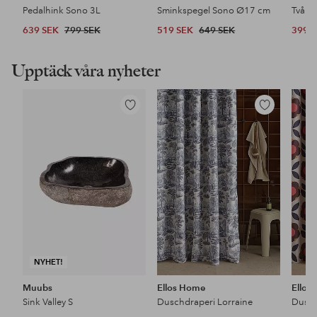
Pedalhink Sono 3L
Sminkspegel Sono Ø17 cm
Tvålp
639 SEK
799 SEK
519 SEK
649 SEK
399 
Upptäck våra nyheter
Lägg
Lägg
till
till
i
i
favoriter
favoriter
NYHET!
Muubs
Ellos Home
Ellos
Sink Valley S
Duschdraperi Lorraine
Dusch