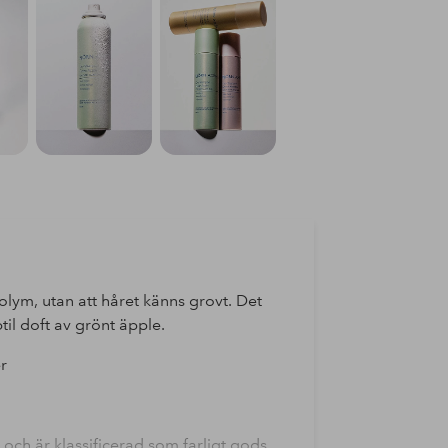
lym, utan att håret känns grovt. Det
til doft av grönt äpple.
r
ch är klassificerad som farligt gods.