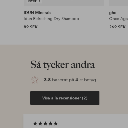
NYHET!
IDUN Minerals
ghd
Idun Refreshing Dry Shampoo
89 SEK
269 SEK
Så tycker andra
3.8
baserat på
4
st betyg
Visa alla recensioner (2)