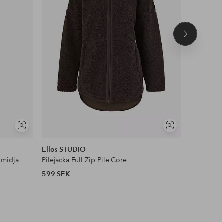
Nästa
produkt
NYHET!
Visa
Visa
DEAL
liknande
liknande
Ellos STUDIO
Ellos Col
 midja
Pilejacka Full Zip Pile Core
Satinblus
599 SEK
399 SEK