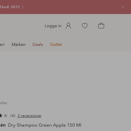
 kod: 3015
Stän
Gå
Logga in
till
Gå
favoritmarkerade
till
err
Märken
Deals
Outlet
produkter
kundvagnen
olor
4
2 recensioner
xén
Dry Shampoo Green Apple 150 Ml