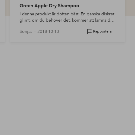
Green Apple Dry Shampoo
I denna produkt är doften bäst. En ganska diskret
glimt, om du behöver det, kommer att lämna ditt
hår friskt.
SonjaJ —
2018-10-13
Rapportera