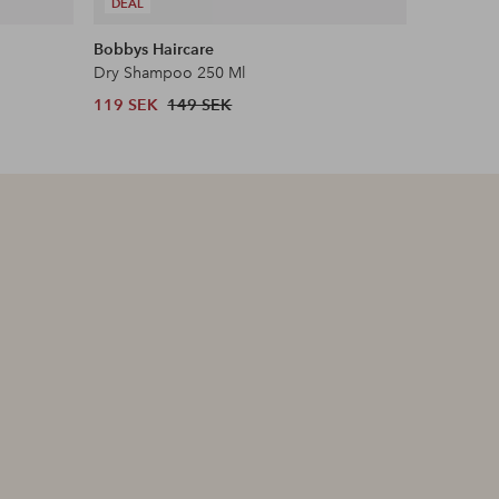
DEAL
DEAL
Bobbys Haircare
Sebastian
Dry Shampoo 250 Ml
Dynamic+
119 SEK
149 SEK
343 SEK