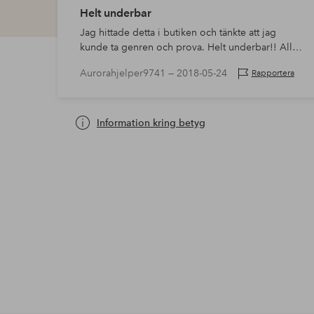
Helt underbar
Jag hittade detta i butiken och tänkte att jag
kunde ta genren och prova. Helt underbar!! Allt
jag behöver säga. Ligger sig inte som grått på
Aurorahjelper9741 —
2018-05-24
Rapportera
håret, ger kyla som gör att håret känns frisk…
Information kring betyg