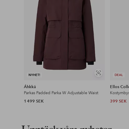
Våra mest fördelaktiga betalsätt
Läs mer
Visa
NYHET!
DEAL
liknande
Áhkká
Ellos Coll
Parkas Padded Parka W Adjustable Waist
Kostymby
1 499 SEK
399 SEK