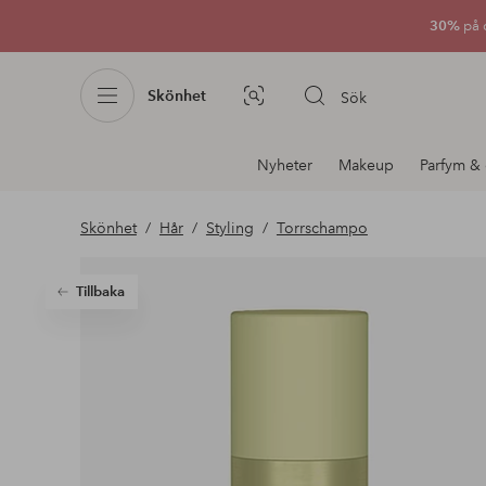
30%
på 
Skönhet
Sök
Bildsök
Avdelnings
Nyheter
Makeup
Parfym & 
navigation
Skönhet
Hår
Styling
Torrschampo
Tillbaka