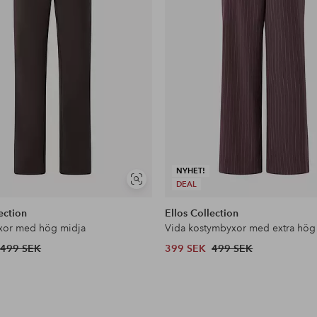
NYHET!
Visa
DEAL
liknande
ection
Ellos Collection
xor med hög midja
Vida kostymbyxor med extra hög
499 SEK
399 SEK
499 SEK