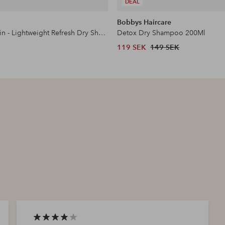
DEAL
Bobbys Haircare
Once Again - Lightweight Refresh Dry Shampoo 200ml
Detox Dry Shampoo 200Ml
119 SEK
149 SEK