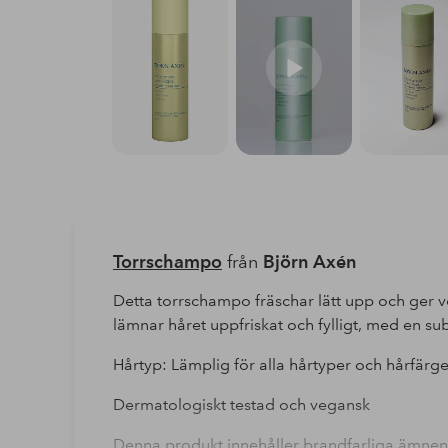
Torrschampo
från
Björn Axén
Detta torrschampo fräschar lätt upp och ger vo
lämnar håret uppfriskat och fylligt, med en sub
Hårtyp: Lämplig för alla hårtyper och hårfärge
Dermatologiskt testad och vegansk
Denna produkt innehåller brandfarliga ämnen o