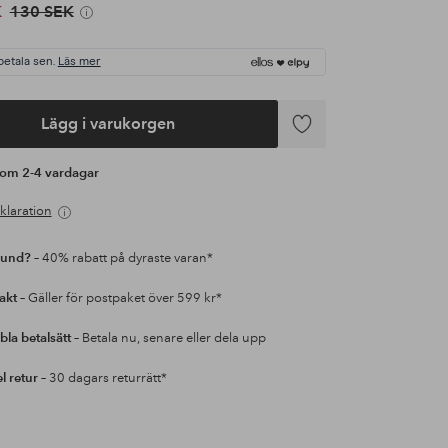
K
130 SEK
betala sen.
Läs mer
Lägg i varukorgen
Lägg
till
s om 2-4 vardagar
i
favoriter
klaration
kund?
– 40% rabatt på dyraste varan*
rakt
– Gäller för postpaket över 599 kr*
bla betalsätt
– Betala nu, senare eller dela upp
l retur
– 30 dagars returrätt*