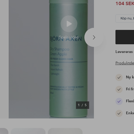
104 SE
Köp nu, 
Spela video
Nästa
produkt
Leverera
Produktde
Ny 
Fri f
Flexi
1
/
5
Enke